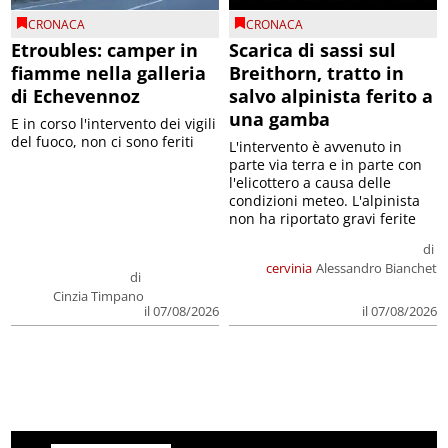
CRONACA
CRONACA
Etroubles: camper in
Scarica di sassi sul
fiamme nella galleria
Breithorn, tratto in
di Echevennoz
salvo alpinista ferito a
una gamba
E in corso l'intervento dei vigili
del fuoco, non ci sono feriti
L'intervento è avvenuto in
parte via terra e in parte con
l'elicottero a causa delle
condizioni meteo. L'alpinista
non ha riportato gravi ferite
di
cervinia
Alessandro Bianchet
di
Cinzia Timpano
il 07/08/2026
il 07/08/2026