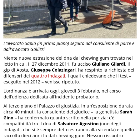
L'avvocato Sapia (in primo piano) seguito dal consulente di parte e
dall'avvocato Gallizzi
Niente nuova estrazione del dna dal chewing gum trovato nel
letto in cui, il 27 dicembre 2011, fu ucciso
Giuliano Gilardi
. Il
gip di Aosta,
Giuseppe Colazingari
, ha respinto la richiesta dei
difensori dei
quattro indagati
, i quali chiedevano che il test –
eseguito nel 2012 – venisse ripetuto.
L’ordinanza è arrivata oggi, giovedì 3 febbraio, nel corso
dell’udienza dedicata all’incidente probatorio.
Al terzo piano di Palazzo di giustizia, in un’esposizione durata
circa 40 minuti, la consulente del giudice – la genetista
Sarah
Gino
– ha confermato quanto scritto nella perizia: c’è
compatibilità tra il dna di
Salvatore Agostino
(uno degli
indagati, che si è sempre detto estraneo alla vicenda) e quello
raccolto dieci anni fa dal chewing gum. Nessun riscontro