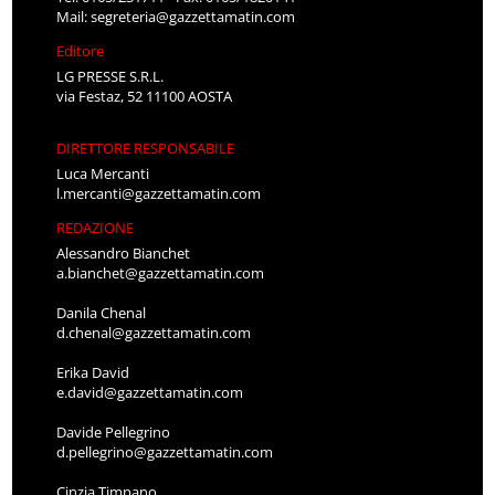
Mail:
segreteria@gazzettamatin.com
Editore
LG PRESSE S.R.L.
via Festaz, 52 11100 AOSTA
DIRETTORE RESPONSABILE
Luca Mercanti
l.mercanti@gazzettamatin.com
REDAZIONE
Alessandro Bianchet
a.bianchet@gazzettamatin.com
Danila Chenal
d.chenal@gazzettamatin.com
Erika David
e.david@gazzettamatin.com
Davide Pellegrino
d.pellegrino@gazzettamatin.com
Cinzia Timpano