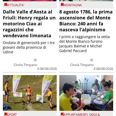
ATTUALITA'
MONTAGNA
Dalle Valle d’Aosta al
8 agosto 1786, la prima
Friuli: Henry regala un
ascensione del Monte
motorino Ciao ai
Bianco: 240 anni fa
ragazzini che
nasceva l’alpinismo
vendevano limonata
I primi a raggiungere la vetta
del Monte Bianco furono
Ondata di generosità per i tre
Jacques Balmat e Michel
giovani della provincia di
Gabriel Paccard
Udine
di
di
Cinzia Timpano
Cinzia Timpano
il 08/08/2026
il 08/08/2026
SPORT
APPUNTAMENTI
,
OGGI &