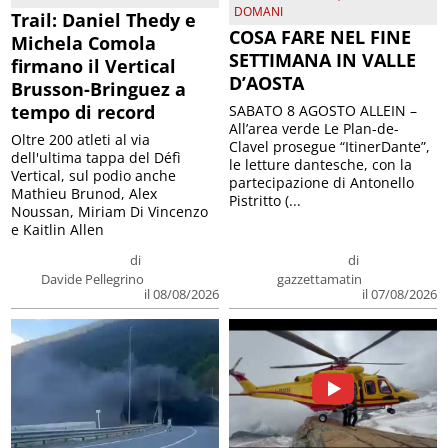
DOMANI
Trail: Daniel Thedy e
COSA FARE NEL FINE
Michela Comola
SETTIMANA IN VALLE
firmano il Vertical
D’AOSTA
Brusson-Bringuez a
tempo di record
SABATO 8 AGOSTO ALLEIN –
All’area verde Le Plan-de-
Oltre 200 atleti al via
Clavel prosegue “ItinerDante”,
dell'ultima tappa del Défì
le letture dantesche, con la
Vertical, sul podio anche
partecipazione di Antonello
Mathieu Brunod, Alex
Pistritto (...
Noussan, Miriam Di Vincenzo
e Kaitlin Allen
di
di
Davide Pellegrino
gazzettamatin
il 08/08/2026
il 07/08/2026