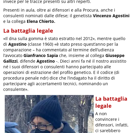
invece per le tracce presenti su altri reperti.
Presenti in aula, oltre ai difensori e alla Procura, anche i
consulenti nominati dalle difese; il genetista
Vincenzo Agostini
e la collega
Elena Chierto.
La battaglia legale
«Il dna sulla gomma è stato estratto nel 2012», mentre quello
di
Agostino
(classe 1960) «è stato preso quest’anno per la
comparazione – ha commentato al termine dell’udienza
l’avvocato
Gianfranco Sapia
che, insieme al collega
Giuseppe
Gallizzi
, difende
Agostino
-. Dieci anni fa né il nostro assistito
né i suoi difensori o consulenti hanno partecipato alle
operazioni di estrazione del profilo genetico. E il codice (di
procedura penale ndr) dice che l’indagato ha il diritto di
partecipare agli accertamenti tecnici, nominando un
consulente».
La battaglia
legale
A non
convincere i
difensori, infatti,
ci sarebbero