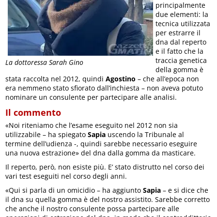
principalmente
due elementi: la
tecnica utilizzata
per estrarre il
dna dal reperto
e il fatto che la
traccia genetica
La dottoressa Sarah Gino
della gomma è
stata raccolta nel 2012, quindi
Agostino
– che all’epoca non
era nemmeno stato sfiorato dall’inchiesta – non aveva potuto
nominare un consulente per partecipare alle analisi.
Il commento
«Noi riteniamo che l’esame eseguito nel 2012 non sia
utilizzabile – ha spiegato
Sapia
uscendo la Tribunale al
termine dell’udienza -, quindi sarebbe necessario eseguire
una nuova estrazione» del dna dalla gomma da masticare.
Il reperto, però, non esiste più. E’ stato distrutto nel corso dei
vari test eseguiti nel corso degli anni.
«Qui si parla di un omicidio – ha aggiunto
Sapia
– e si dice che
il dna su quella gomma è del nostro assistito. Sarebbe corretto
che anche il nostro consulente possa partecipare alle