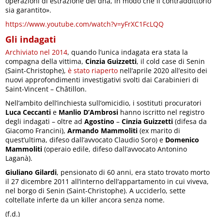
operazioni di estrazione del dna, in modo che il contraddittorio
sia garantito».
https://www.youtube.com/watch?v=yFrXC1FcLQQ
Gli indagati
Archiviato nel 2014
, quando l’unica indagata era stata la
compagna della vittima,
Cinzia Guizzetti
, il cold case di Senin
(Saint-Christophe),
è stato riaperto
nell’aprile 2020 all’esito dei
nuovi approfondimenti investigativi svolti dai Carabinieri di
Saint-Vincent – Châtillon.
Nell’ambito dell’inchiesta sull’omicidio, i sostituti procuratori
Luca Ceccanti
e
Manlio D’Ambrosi
hanno iscritto nel registro
degli indagati – oltre ad
Agostino
–
Cinzia Guizzetti
(difesa da
Giacomo Francini),
Armando Mammoliti
(ex marito di
quest’ultima, difeso dall’avvocato Claudio Soro) e
Domenico
Mammoliti
(operaio edile, difeso dall’avvocato Antonino
Laganà).
Giuliano Gilardi
, pensionato di 60 anni, era stato trovato morto
il 27 dicembre 2011 all’interno dell’appartamento in cui viveva,
nel borgo di Senin (Saint-Christophe). A ucciderlo, sette
coltellate inferte da un killer ancora senza nome.
(f.d.)