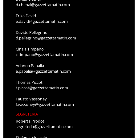
d.chenal@gazzettamatin.com
Erika David
e.david@gazzettamatin.com
Davide Pellegrino
d.pellegrino@gazzettamatin.com
Cinzia Timpano
c.timpano@gazzettamatin.com
Arianna Papalia
a.papalia@gazzettamatin.com
Thomas Piccot
t.piccot@gazzettamatin.com
Fausto Vassoney
f.vassoney@gazzettamatin.com
SEGRETERIA
Roberta Prodoti
segreteria@gazzettamatin.com
Stefania Muscolo