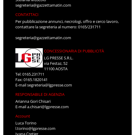
segreteria@gazzettamatin.com
CONTATTACI
Per pubblicazione annunci, necrologi, offro e cerco lavoro,
contattare la segreteria al numero: 0165/231711
segreteria@gazzettamatin.com
CONCESSIONARIA DI PUBBLICITÀ
LG PRESSE S.R.L.
via Festaz, 52
11100 AOSTA
Tel: 0165.231711
Fax: 0165.1820141
E-mail
segreteria@lgpresse.com
RESPONSABILE DI AGENZIA
Arianna Gori Chisari
E-mail
a.chisari@lgpresse.com
Account
Luca Torino
l.torino@lgpresse.com
Ivana Cretier