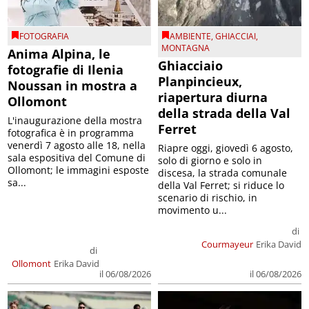
FOTOGRAFIA
AMBIENTE
,
GHIACCIAI
,
MONTAGNA
Anima Alpina, le
Ghiacciaio
fotografie di Ilenia
Planpincieux,
Noussan in mostra a
riapertura diurna
Ollomont
della strada della Val
L'inaugurazione della mostra
Ferret
fotografica è in programma
venerdì 7 agosto alle 18, nella
Riapre oggi, giovedì 6 agosto,
sala espositiva del Comune di
solo di giorno e solo in
Ollomont; le immagini esposte
discesa, la strada comunale
sa...
della Val Ferret; si riduce lo
scenario di rischio, in
movimento u...
di
Courmayeur
Erika David
di
Ollomont
Erika David
il 06/08/2026
il 06/08/2026