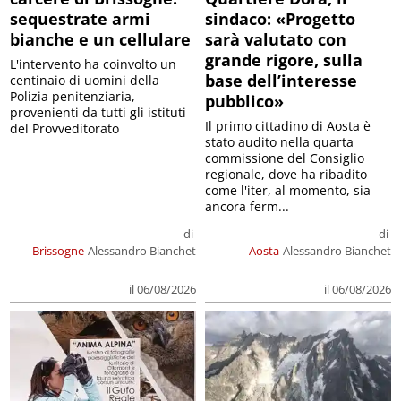
sequestrate armi
sindaco: «Progetto
bianche e un cellulare
sarà valutato con
grande rigore, sulla
L'intervento ha coinvolto un
base dell’interesse
centinaio di uomini della
Polizia penitenziaria,
pubblico»
provenienti da tutti gli istituti
Il primo cittadino di Aosta è
del Provveditorato
stato audito nella quarta
commissione del Consiglio
regionale, dove ha ribadito
come l'iter, al momento, sia
ancora ferm...
di
di
Brissogne
Alessandro Bianchet
Aosta
Alessandro Bianchet
il 06/08/2026
il 06/08/2026