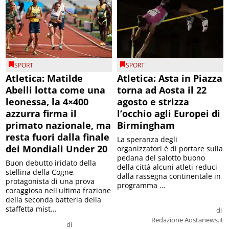
SPORT
SPORT
Atletica: Matilde
Atletica: Asta in Piazza
Abelli lotta come una
torna ad Aosta il 22
leonessa, la 4×400
agosto e strizza
azzurra firma il
l’occhio agli Europei di
primato nazionale, ma
Birmingham
resta fuori dalla finale
La speranza degli
dei Mondiali Under 20
organizzatori è di portare sulla
pedana del salotto buono
Buon debutto iridato della
della città alcuni atleti reduci
stellina della Cogne,
dalla rassegna continentale in
protagonista di una prova
programma ...
coraggiosa nell'ultima frazione
della seconda batteria della
staffetta mist...
di
Redazione Aostanews.it
di