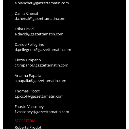
a.bianchet@gazzettamatin.com
Danila Chenal
d.chenal@gazzettamatin.com
Erika David
e.david@gazzettamatin.com
Davide Pellegrino
d.pellegrino@gazzettamatin.com
Cinzia Timpano
c.timpano@gazzettamatin.com
Arianna Papalia
a.papalia@gazzettamatin.com
Thomas Piccot
t.piccot@gazzettamatin.com
Fausto Vassoney
f.vassoney@gazzettamatin.com
SEGRETERIA
Roberta Prodoti