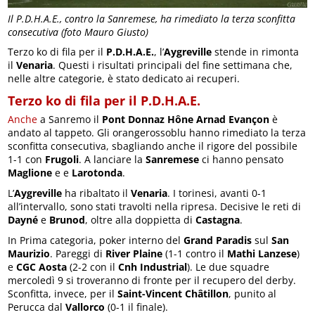
Il P.D.H.A.E., contro la Sanremese, ha rimediato la terza sconfitta
consecutiva (foto Mauro Giusto)
Terzo ko di fila per il
P.D.H.A.E.
, l’
Aygreville
stende in rimonta
il
Venaria
. Questi i risultati principali del fine settimana che,
nelle altre categorie, è stato dedicato ai recuperi.
Terzo ko di fila per il P.D.H.A.E.
Anche
a Sanremo il
Pont Donnaz Hône Arnad Evançon
è
andato al tappeto. Gli orangerossoblu hanno rimediato la terza
sconfitta consecutiva, sbagliando anche il rigore del possibile
1-1 con
Frugoli
. A lanciare la
Sanremese
ci hanno pensato
Maglione
e e
Larotonda
.
L’
Aygreville
ha ribaltato il
Venaria
. I torinesi, avanti 0-1
all’intervallo, sono stati travolti nella ripresa. Decisive le reti di
Dayné
e
Brunod
, oltre alla doppietta di
Castagna
.
In Prima categoria, poker interno del
Grand Paradis
sul
San
Maurizio
. Pareggi di
River Plaine
(1-1 contro il
Mathi Lanzese
)
e
CGC Aosta
(2-2 con il
Cnh Industrial
). Le due squadre
mercoledì 9 si troveranno di fronte per il recupero del derby.
Sconfitta, invece, per il
Saint-Vincent Châtillon
, punito al
Perucca dal
Vallorco
(0-1 il finale).