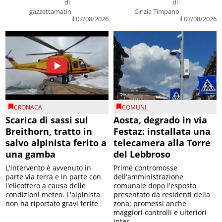
di
di
gazzettamatin
Cinzia Timpano
il 07/08/2026
il 07/08/2026
CRONACA
COMUNI
Scarica di sassi sul
Aosta, degrado in via
Breithorn, tratto in
Festaz: installata una
salvo alpinista ferito a
telecamera alla Torre
una gamba
del Lebbroso
L'intervento è avvenuto in
Prime contromosse
parte via terra e in parte con
dell'amministrazione
l'elicottero a causa delle
comunale dopo l'esposto
condizioni meteo. L'alpinista
presentato da residenti della
non ha riportato gravi ferite
zona; promessi anche
maggiori controlli e ulteriori
inter...