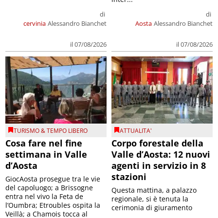
di
di
cervinia
Alessandro Bianchet
Aosta
Alessandro Bianchet
il 07/08/2026
il 07/08/2026
TURISMO & TEMPO LIBERO
ATTUALITA'
Cosa fare nel fine
Corpo forestale della
settimana in Valle
Valle d’Aosta: 12 nuovi
d’Aosta
agenti in servizio in 8
stazioni
GiocAosta prosegue tra le vie
del capoluogo; a Brissogne
Questa mattina, a palazzo
entra nel vivo la Feta de
regionale, si è tenuta la
l’Oumbra; Etroubles ospita la
cerimonia di giuramento
Veillà; a Chamois tocca al