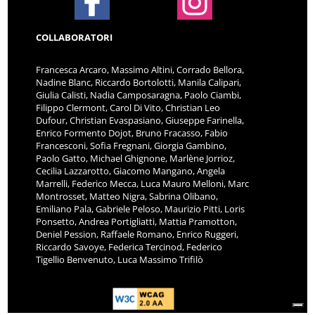
COLLABORATORI
Francesca Arcaro, Massimo Altini, Corrado Bellora,
Nadine Blanc, Riccardo Bortolotti, Manila Calipari,
Giulia Calisti, Nadia Camposaragna, Paolo Ciambi,
Filippo Clermont, Carol Di Vito, Christian Leo
Dufour, Christian Evaspasiano, Giuseppe Farinella,
Enrico Formento Dojot, Bruno Fracasso, Fabio
Francesconi, Sofia Fregnani, Giorgia Gambino,
Paolo Gatto, Michael Ghignone, Marlène Jorrioz,
Cecilia Lazzarotto, Giacomo Mangano, Angela
Marrelli, Federico Mecca, Luca Mauro Melloni, Marc
Montrosset, Matteo Nigra, Sabrina Olibano,
Emiliano Pala, Gabriele Peloso, Maurizio Pitti, Loris
Ponsetto, Andrea Portigliatti, Mattia Pramotton,
Deniel Pession, Raffaele Romano, Enrico Ruggeri,
Riccardo Savoye, Federica Tercinod, Federico
Tigellio Benvenuto, Luca Massimo Trifilò