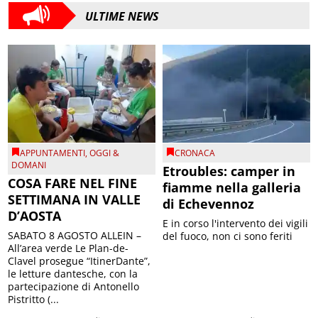
ULTIME NEWS
APPUNTAMENTI
,
OGGI &
CRONACA
DOMANI
Etroubles: camper in
COSA FARE NEL FINE
fiamme nella galleria
SETTIMANA IN VALLE
di Echevennoz
D’AOSTA
E in corso l'intervento dei vigili
SABATO 8 AGOSTO ALLEIN –
del fuoco, non ci sono feriti
All’area verde Le Plan-de-
Clavel prosegue “ItinerDante”,
le letture dantesche, con la
partecipazione di Antonello
Pistritto (...