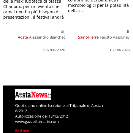
della maxi ludoteca di piazza
microbiologici per la potabilità
Chanoux, per un evento che
dell'ac...
ormai non ha più bisogno di
presentazioni. Il festival andrà
...
di
di
Aosta
Alessandro Bianchet
Saint-Pierre
Fausto Vassoney
il 07/08/2026
il 07/08/2026
Quotidiano online Iscrizione al Tribunale di Aosta n.
8/2012
Autorizzazione del 13/12/2012
www.gazzettamatin.com
Editore