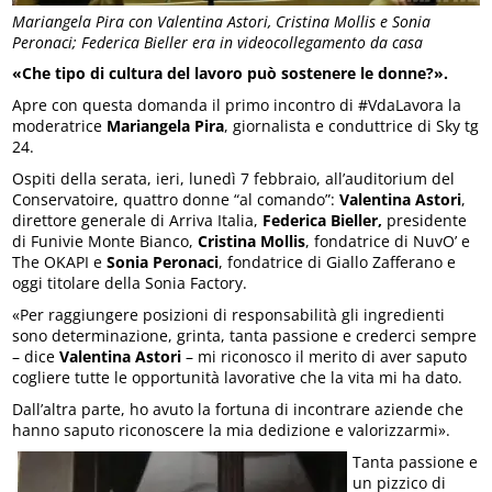
Mariangela Pira con Valentina Astori, Cristina Mollis e Sonia
Peronaci; Federica Bieller era in videocollegamento da casa
«Che tipo di cultura del lavoro può sostenere le donne?».
Apre con questa domanda il primo incontro di #VdaLavora la
moderatrice
Mariangela Pira
, giornalista e conduttrice di Sky tg
24.
Ospiti della serata, ieri, lunedì 7 febbraio, all’auditorium del
Conservatoire, quattro donne “al comando”:
Valentina Astori
,
direttore generale di Arriva Italia,
Federica Bieller,
presidente
di Funivie Monte Bianco,
Cristina Mollis
, fondatrice di NuvO’ e
The OKAPI e
Sonia Peronaci
, fondatrice di Giallo Zafferano e
oggi titolare della Sonia Factory.
«Per raggiungere posizioni di responsabilità gli ingredienti
sono determinazione, grinta, tanta passione e crederci sempre
– dice
Valentina Astori
– mi riconosco il merito di aver saputo
cogliere tutte le opportunità lavorative che la vita mi ha dato.
Dall’altra parte, ho avuto la fortuna di incontrare aziende che
hanno saputo riconoscere la mia dedizione e valorizzarmi».
Tanta passione e
un pizzico di