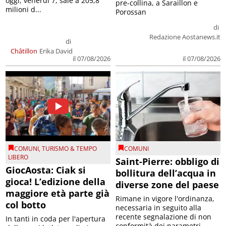
oggi, venerdì 7, sale a 205,8
pre-collina, a Saraillon e
milioni d...
Porossan
di
Redazione Aostanews.it
di
Châtillon
Erika David
il 07/08/2026
il 07/08/2026
COMUNI
,
TURISMO & TEMPO
COMUNI
LIBERO
Saint-Pierre: obbligo di
GiocAosta: Ciak si
bollitura dell’acqua in
gioca! L’edizione della
diverse zone del paese
maggiore età parte già
Rimane in vigore l'ordinanza,
col botto
necessaria in seguito alla
recente segnalazione di non
In tanti in coda per l'apertura
conformità dei parametri