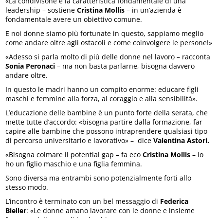
«La condivisone è la caratteristica fondamentale di una
leadership – sostiene
Cristina Mollis
– in un’azienda è
fondamentale avere un obiettivo comune.
E noi donne siamo più fortunate in questo, sappiamo meglio
come andare oltre agli ostacoli e come coinvolgere le persone!»
«Adesso si parla molto di più delle donne nel lavoro – racconta
Sonia Peronaci
– ma non basta parlarne, bisogna davvero
andare oltre.
In questo le madri hanno un compito enorme: educare figli
maschi e femmine alla forza, al coraggio e alla sensibilità».
L’educazione delle bambine è un punto forte della serata, che
mette tutte d’accordo: «bisogna partire dalla formazione, far
capire alle bambine che possono intraprendere qualsiasi tipo
di percorso universitario e lavorativo» – dice
Valentina Astori.
«Bisogna colmare il potential gap – fa eco
Cristina Mollis
– io
ho un figlio maschio e una figlia femmina.
Sono diversa ma entrambi sono potenzialmente forti allo
stesso modo.
L’incontro è terminato con un bel messaggio di
Federica
Bieller
: «Le donne amano lavorare con le donne e insieme