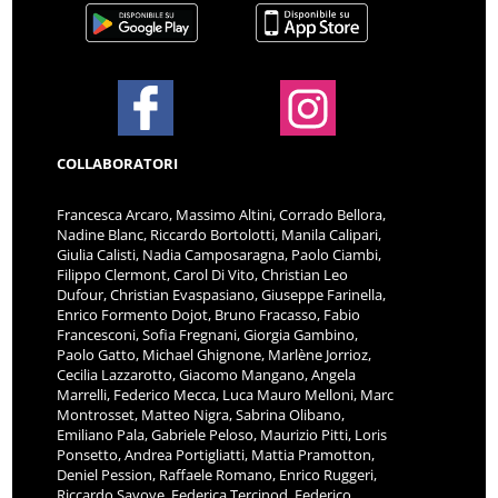
COLLABORATORI
Francesca Arcaro, Massimo Altini, Corrado Bellora,
Nadine Blanc, Riccardo Bortolotti, Manila Calipari,
Giulia Calisti, Nadia Camposaragna, Paolo Ciambi,
Filippo Clermont, Carol Di Vito, Christian Leo
Dufour, Christian Evaspasiano, Giuseppe Farinella,
Enrico Formento Dojot, Bruno Fracasso, Fabio
Francesconi, Sofia Fregnani, Giorgia Gambino,
Paolo Gatto, Michael Ghignone, Marlène Jorrioz,
Cecilia Lazzarotto, Giacomo Mangano, Angela
Marrelli, Federico Mecca, Luca Mauro Melloni, Marc
Montrosset, Matteo Nigra, Sabrina Olibano,
Emiliano Pala, Gabriele Peloso, Maurizio Pitti, Loris
Ponsetto, Andrea Portigliatti, Mattia Pramotton,
Deniel Pession, Raffaele Romano, Enrico Ruggeri,
Riccardo Savoye, Federica Tercinod, Federico