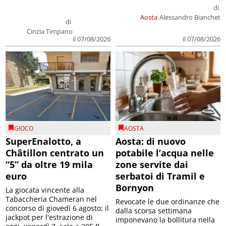
di
Aosta
Alessandro Bianchet
di
Cinzia Timpano
il 07/08/2026
il 07/08/2026
GIOCO
AOSTA
SuperEnalotto, a
Aosta: di nuovo
Châtillon centrato un
potabile l’acqua nelle
“5” da oltre 19 mila
zone servite dai
euro
serbatoi di Tramil e
Bornyon
La giocata vincente alla
Tabaccheria Chameran nel
Revocate le due ordinanze che
concorso di giovedì 6 agosto; il
dalla scorsa settimana
jackpot per l'estrazione di
imponevano la bollitura nella