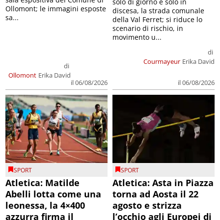
solo di giorno e solo in
Ollomont; le immagini esposte
discesa, la strada comunale
sa...
della Val Ferret; si riduce lo
scenario di rischio, in
movimento u...
di
Courmayeur
Erika David
di
Ollomont
Erika David
il 06/08/2026
il 06/08/2026
SPORT
SPORT
Atletica: Matilde
Atletica: Asta in Piazza
Abelli lotta come una
torna ad Aosta il 22
leonessa, la 4×400
agosto e strizza
azzurra firma il
l’occhio agli Europei di