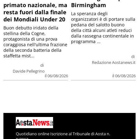
primato nazionale, ma
Birmingham
resta fuori dalla finale
La speranza degli
dei Mondiali Under 20
organizzatori è di portare sulla
pedana del salotto buono
Buon debutto iridato della
della città alcuni atleti reduci
stellina della Cogne,
dalla rassegna continentale in
protagonista di una prova
programma ...
coraggiosa nell'ultima frazione
della seconda batteria della
staffetta mist...
di
Redazione Aostanews.it
di
Davide Pellegrino
il 06/08/2026
il 06/08/2026
Quotidiano online Iscrizione al Tribunale di Aosta n.