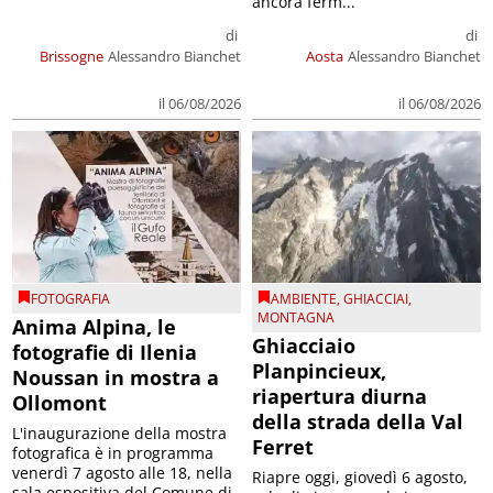
ancora ferm...
di
di
Brissogne
Alessandro Bianchet
Aosta
Alessandro Bianchet
il 06/08/2026
il 06/08/2026
FOTOGRAFIA
AMBIENTE
,
GHIACCIAI
,
MONTAGNA
Anima Alpina, le
Ghiacciaio
fotografie di Ilenia
Planpincieux,
Noussan in mostra a
riapertura diurna
Ollomont
della strada della Val
L'inaugurazione della mostra
Ferret
fotografica è in programma
venerdì 7 agosto alle 18, nella
Riapre oggi, giovedì 6 agosto,
sala espositiva del Comune di