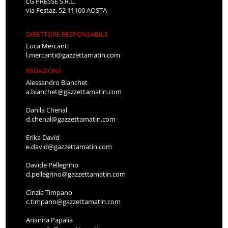
LG PRESSE S.R.L.
via Festaz, 52 11100 AOSTA
DIRETTORE RESPONSABILE
Luca Mercanti
l.mercanti@gazzettamatin.com
REDAZIONE
Alessandro Bianchet
a.bianchet@gazzettamatin.com
Danila Chenal
d.chenal@gazzettamatin.com
Erika David
e.david@gazzettamatin.com
Davide Pellegrino
d.pellegrino@gazzettamatin.com
Cinzia Timpano
c.timpano@gazzettamatin.com
Arianna Papalia