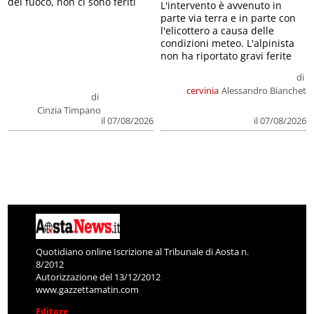
del fuoco, non ci sono feriti
L'intervento è avvenuto in
parte via terra e in parte con
l'elicottero a causa delle
condizioni meteo. L'alpinista
non ha riportato gravi ferite
di
cervinia
Alessandro Bianchet
di
Cinzia Timpano
il 07/08/2026
il 07/08/2026
Quotidiano online Iscrizione al Tribunale di Aosta n.
8/2012
Autorizzazione del 13/12/2012
www.gazzettamatin.com
Editore