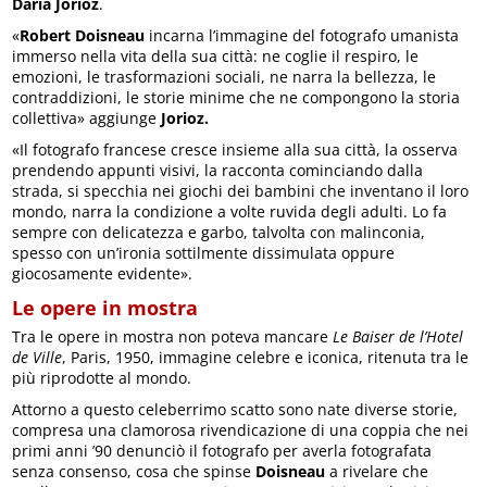
Daria Jorioz
.
«
Robert Doisneau
incarna l’immagine del fotografo umanista
immerso nella vita della sua città: ne coglie il respiro, le
emozioni, le trasformazioni sociali, ne narra la bellezza, le
contraddizioni, le storie minime che ne compongono la storia
collettiva» aggiunge
Jorioz.
«Il fotografo francese cresce insieme alla sua città, la osserva
prendendo appunti visivi, la racconta cominciando dalla
strada, si specchia nei giochi dei bambini che inventano il loro
mondo, narra la condizione a volte ruvida degli adulti. Lo fa
sempre con delicatezza e garbo, talvolta con malinconia,
spesso con un’ironia sottilmente dissimulata oppure
giocosamente evidente».
Le opere in mostra
Tra le opere in mostra non poteva mancare
Le Baiser de l’Hotel
de Ville
, Paris, 1950, immagine celebre e iconica, ritenuta tra le
più riprodotte al mondo.
Attorno a questo celeberrimo scatto sono nate diverse storie,
compresa una clamorosa rivendicazione di una coppia che nei
primi anni ’90 denunciò il fotografo per averla fotografata
senza consenso, cosa che spinse
Doisneau
a rivelare che