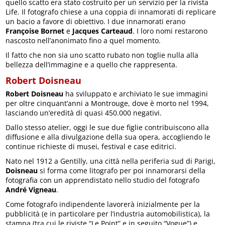
quello scatto era stato costruito per un servizio per la rivista
Life. Il fotografo chiese a una coppia di innamorati di replicare
un bacio a favore di obiettivo. I due innamorati erano
Françoise Bornet
e
Jacques Carteaud
. I loro nomi restarono
nascosto nell’anonimato fino a quel momento.
Il fatto che non sia uno scatto rubato non toglie nulla alla
bellezza dell’immagine e a quello che rappresenta.
Robert Doisneau
Robert Doisneau
ha sviluppato e archiviato le sue immagini
per oltre cinquant’anni a Montrouge, dove è morto nel 1994,
lasciando un’eredità di quasi 450.000 negativi.
Dallo stesso atelier, oggi le sue due figlie contribuiscono alla
diffusione e alla divulgazione della sua opera, accogliendo le
continue richieste di musei, festival e case editrici.
Nato nel 1912 a Gentilly, una città nella periferia sud di Parigi,
Doisneau
si forma come litografo per poi innamorarsi della
fotografia con un apprendistato nello studio del fotografo
André Vigneau
.
Come fotografo indipendente lavorerà inizialmente per la
pubblicità (e in particolare per l’industria automobilistica), la
stampa (tra cui le riviste “Le Point” e in seguito “Vogue”) e