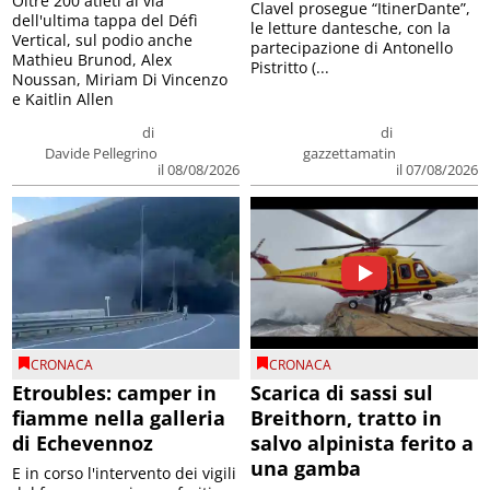
Oltre 200 atleti al via
Clavel prosegue “ItinerDante”,
dell'ultima tappa del Défì
le letture dantesche, con la
Vertical, sul podio anche
partecipazione di Antonello
Mathieu Brunod, Alex
Pistritto (...
Noussan, Miriam Di Vincenzo
e Kaitlin Allen
di
di
Davide Pellegrino
gazzettamatin
il 08/08/2026
il 07/08/2026
CRONACA
CRONACA
Etroubles: camper in
Scarica di sassi sul
fiamme nella galleria
Breithorn, tratto in
di Echevennoz
salvo alpinista ferito a
una gamba
E in corso l'intervento dei vigili