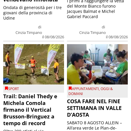
I primi a raggiungere la vetta
del Monte Bianco furono
Ondata di generosità per i tre
Jacques Balmat e Michel
giovani della provincia di
Gabriel Paccard
Udine
di
di
Cinzia Timpano
Cinzia Timpano
il 08/08/2026
il 08/08/2026
SPORT
APPUNTAMENTI
,
OGGI &
DOMANI
Trail: Daniel Thedy e
COSA FARE NEL FINE
Michela Comola
SETTIMANA IN VALLE
firmano il Vertical
D’AOSTA
Brusson-Bringuez a
tempo di record
SABATO 8 AGOSTO ALLEIN –
All’area verde Le Plan-de-