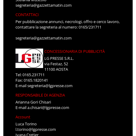
segreteria@gazzettamatin.com
CONTATTACI
Per pubblicazione annunci, necrologi, offro e cerco lavoro,
contattare la segreteria al numero: 0165/231711
segreteria@gazzettamatin.com
CONCESSIONARIA DI PUBBLICITÀ
LG PRESSE S.R.L.
via Festaz, 52
11100 AOSTA
Tel: 0165.231711
Fax: 0165.1820141
E-mail
segreteria@lgpresse.com
RESPONSABILE DI AGENZIA
Arianna Gori Chisari
E-mail
a.chisari@lgpresse.com
Account
Luca Torino
l.torino@lgpresse.com
Ivana Cretier