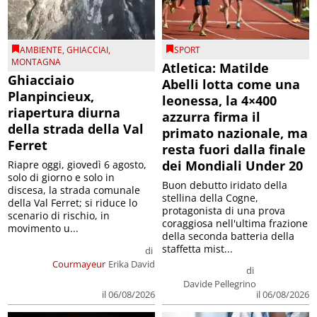
AMBIENTE
,
GHIACCIAI
,
SPORT
MONTAGNA
Atletica: Matilde
Ghiacciaio
Abelli lotta come una
Planpincieux,
leonessa, la 4×400
riapertura diurna
azzurra firma il
della strada della Val
primato nazionale, ma
Ferret
resta fuori dalla finale
dei Mondiali Under 20
Riapre oggi, giovedì 6 agosto,
solo di giorno e solo in
Buon debutto iridato della
discesa, la strada comunale
stellina della Cogne,
della Val Ferret; si riduce lo
protagonista di una prova
scenario di rischio, in
coraggiosa nell'ultima frazione
movimento u...
della seconda batteria della
staffetta mist...
di
Courmayeur
Erika David
di
Davide Pellegrino
il 06/08/2026
il 06/08/2026