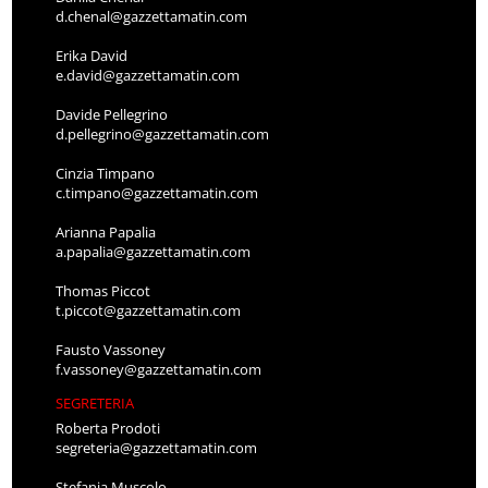
d.chenal@gazzettamatin.com
Erika David
e.david@gazzettamatin.com
Davide Pellegrino
d.pellegrino@gazzettamatin.com
Cinzia Timpano
c.timpano@gazzettamatin.com
Arianna Papalia
a.papalia@gazzettamatin.com
Thomas Piccot
t.piccot@gazzettamatin.com
Fausto Vassoney
f.vassoney@gazzettamatin.com
SEGRETERIA
Roberta Prodoti
segreteria@gazzettamatin.com
Stefania Muscolo