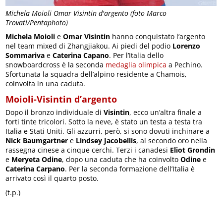
Michela Moioli Omar Visintin d'argento (foto Marco
Trovati/Pentaphoto)
Michela Moioli
e
Omar Visintin
hanno conquistato l’argento
nel team mixed di Zhangjiakou. Ai piedi del podio
Lorenzo
Sommariva
e
Caterina Capano
. Per l’Italia dello
snowboardcross è la seconda
medaglia olimpica
a Pechino.
Sfortunata la squadra dell’alpino residente a Chamois,
coinvolta in una caduta.
Moioli-Visintin d’argento
Dopo il bronzo individuale di
Visintin
, ecco un’altra finale a
forti tinte tricolori. Sotto la neve, è stato un testa a testa tra
Italia e Stati Uniti. Gli azzurri, però, si sono dovuti inchinare a
Nick Baumgartner
e
Lindsey Jacobellis
, al secondo oro nella
rassegna cinese a cinque cerchi. Terzi i canadesi
Eliot Grondin
e
Meryeta Odine
, dopo una caduta che ha coinvolto
Odine
e
Caterina Carpano
. Per la seconda formazione dell’Italia è
arrivato così il quarto posto.
(t.p.)