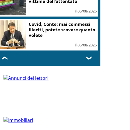
vittime dell’attentato
il 06/08/2026
Covid, Conte: mai commessi
illeciti, potete scavare quanto
volete
il 06/08/2026
❮
❯