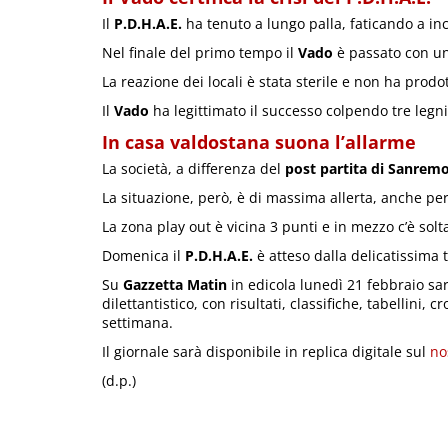
Il
P.D.H.A.E.
ha tenuto a lungo palla, faticando a in
Nel finale del primo tempo il
Vado
è passato con un
La reazione dei locali è stata sterile e non ha prod
Il
Vado
ha legittimato il successo colpendo tre legni
In casa valdostana suona l’allarme
La società, a differenza del
post partita di Sanrem
La situazione, però, è di massima allerta, anche perc
La zona play out è vicina 3 punti e in mezzo c’è sol
Domenica il
P.D.H.A.E.
è atteso dalla delicatissima 
Su
Gazzetta Matin
in edicola lunedì 21 febbraio sa
dilettantistico, con risultati, classifiche, tabellini, 
settimana.
Il giornale sarà disponibile in replica digitale sul
no
(d.p.)