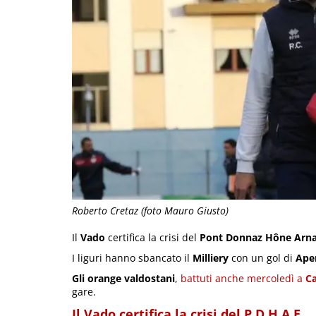
Roberto Cretaz (foto Mauro Giusto)
Il
Vado
certifica la crisi del
Pont Donnaz Hône Arn
I liguri hanno sbancato il
Milliery
con un gol di
Ape
Gli orange valdostani
,
battuti anche mercoledì a
C
gare.
Il Vado certifica la crisi del P.D.H.A.E.