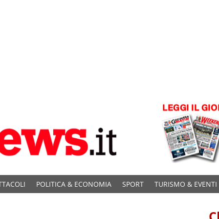
TTACOLI
POLITICA & ECONOMIA
SPORT
TURISMO & EVENTI
C