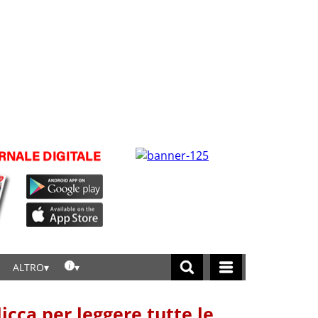
ALTRO
licca per leggere tutte le