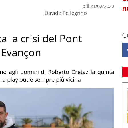
di
il
21/02/2022
n
Davide Pellegrino
C
ca la crisi del Pont
 Evançon
gono agli uomini di Roberto Cretaz la quinta
zona play out è sempre più vicina