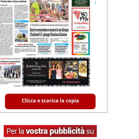
Clicca e scarica la copia