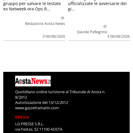
gruppo per salvare le testate
ufficializzate le avversarie dei
ex Netweek ora Ops R...
gi...
di
Redazione Aosta News
di
Davide Pellegrino
il 06/08/2026
il 06/08/2026
Quotidiano online Iscrizione al Tribunale di Aosta n.
8/2012
Autorizzazione del 13/12/2012
www.gazzettamatin.com
Editore
LG PRESSE S.R.L.
via Festaz, 52 11100 AOSTA