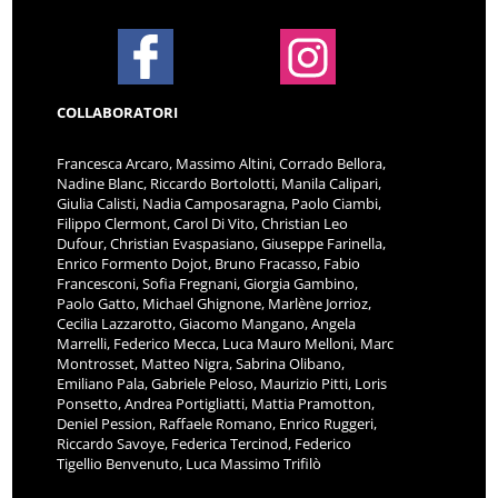
COLLABORATORI
Francesca Arcaro, Massimo Altini, Corrado Bellora,
Nadine Blanc, Riccardo Bortolotti, Manila Calipari,
Giulia Calisti, Nadia Camposaragna, Paolo Ciambi,
Filippo Clermont, Carol Di Vito, Christian Leo
Dufour, Christian Evaspasiano, Giuseppe Farinella,
Enrico Formento Dojot, Bruno Fracasso, Fabio
Francesconi, Sofia Fregnani, Giorgia Gambino,
Paolo Gatto, Michael Ghignone, Marlène Jorrioz,
Cecilia Lazzarotto, Giacomo Mangano, Angela
Marrelli, Federico Mecca, Luca Mauro Melloni, Marc
Montrosset, Matteo Nigra, Sabrina Olibano,
Emiliano Pala, Gabriele Peloso, Maurizio Pitti, Loris
Ponsetto, Andrea Portigliatti, Mattia Pramotton,
Deniel Pession, Raffaele Romano, Enrico Ruggeri,
Riccardo Savoye, Federica Tercinod, Federico
Tigellio Benvenuto, Luca Massimo Trifilò