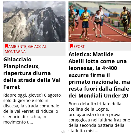
AMBIENTE
,
GHIACCIAI
,
SPORT
MONTAGNA
Atletica: Matilde
Ghiacciaio
Abelli lotta come una
Planpincieux,
leonessa, la 4×400
riapertura diurna
azzurra firma il
della strada della Val
primato nazionale, ma
Ferret
resta fuori dalla finale
dei Mondiali Under 20
Riapre oggi, giovedì 6 agosto,
solo di giorno e solo in
Buon debutto iridato della
discesa, la strada comunale
stellina della Cogne,
della Val Ferret; si riduce lo
protagonista di una prova
scenario di rischio, in
coraggiosa nell'ultima frazione
movimento u...
della seconda batteria della
staffetta mist...
di