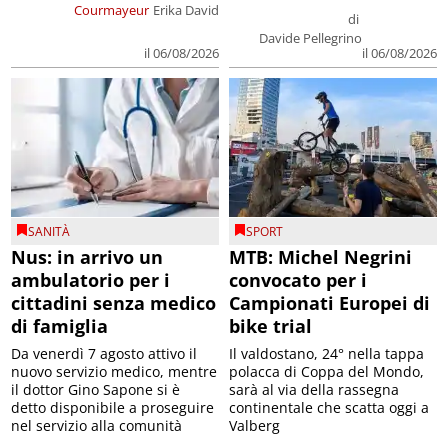
Courmayeur
Erika David
di
Davide Pellegrino
il 06/08/2026
il 06/08/2026
SANITÀ
SPORT
Nus: in arrivo un
MTB: Michel Negrini
ambulatorio per i
convocato per i
cittadini senza medico
Campionati Europei di
di famiglia
bike trial
Da venerdì 7 agosto attivo il
Il valdostano, 24° nella tappa
nuovo servizio medico, mentre
polacca di Coppa del Mondo,
il dottor Gino Sapone si è
sarà al via della rassegna
detto disponibile a proseguire
continentale che scatta oggi a
nel servizio alla comunità
Valberg