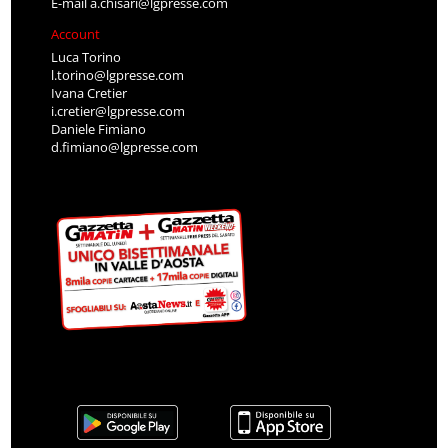
E-mail
a.chisari@lgpresse.com
Account
Luca Torino
l.torino@lgpresse.com
Ivana Cretier
i.cretier@lgpresse.com
Daniele Fimiano
d.fimiano@lgpresse.com