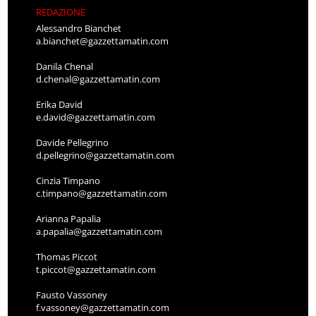
REDAZIONE
Alessandro Bianchet
a.bianchet@gazzettamatin.com
Danila Chenal
d.chenal@gazzettamatin.com
Erika David
e.david@gazzettamatin.com
Davide Pellegrino
d.pellegrino@gazzettamatin.com
Cinzia Timpano
c.timpano@gazzettamatin.com
Arianna Papalia
a.papalia@gazzettamatin.com
Thomas Piccot
t.piccot@gazzettamatin.com
Fausto Vassoney
f.vassoney@gazzettamatin.com