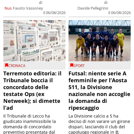
di
di
Nus
Fausto Vassoney
Davide Pellegrino
il 06/08/2026
il 06/08/2026
CRONACA
SPORT
Terremoto editoria: il
Futsal: niente serie A
Tribunale boccia il
femminile per l’Aosta
concordato delle
511, la Divisione
testate Ops (ex
nazionale non accoglie
Netweek); si dimette
la domanda di
l’ad
ripescaggio
Il Tribunale di Lecco ha
La Divisione calcio a 5 ha
giudicato inammissibile la
deciso di non varare un girone
domanda di concordato
dispari, lasciando il club del
preventivo presentata dal
capoluogo regionale in B;