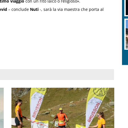
ltimo viaggio
con un rito laico o religioso».
ovid
– conclude
Nuti
-, sarà la via maestra che porta al