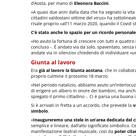
d’Aosta, per mano di
Eleonora Baccini
.
«A quasi due anni dalla data che ha segnato la vita
cittadini valdostani vittime del virus» ha sottolinea
risale proprio «all’11 marzo 2020, quando il Covid st
C’è stato anche lo spazio per un ricordo personale
«Ho avuto la fortuna di crescere con tutti e quattro
concluso -. È andato via da solo, spaventato, senza 
andate via in silenzio» chiedendo di individuare «
Giunta al lavoro
Era
già al lavoro la Giunta aostana
, che in collabor
proprio culmine il prossimo 18 marzo.
«Nel periodo natalizio, abbiamo avuto un’interlocuz
di erigere un albero in onore dei bambini, ma anch
spiegato il primo cittadino -. Ci è parsa una buona 
Si è arrivati in fretta a un accordo, che prevede la
v
simbolo
.
«
Inaugureremo una stele in un’area dedicata del c
semplice e lineare, dall’alto significato simbolico.
manifestazione teatral-musicale, così da
poter cita