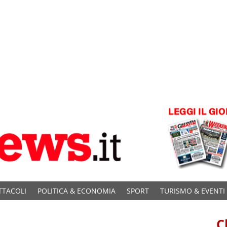
TTACOLI
POLITICA & ECONOMIA
SPORT
TURISMO & EVENTI
C