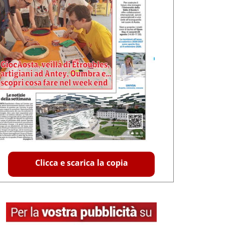
Clicca e scarica la copia