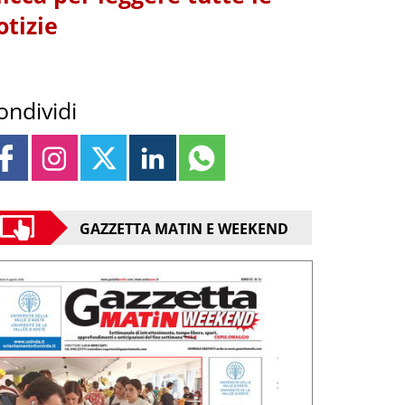
otizie
ondividi
GAZZETTA MATIN E WEEKEND