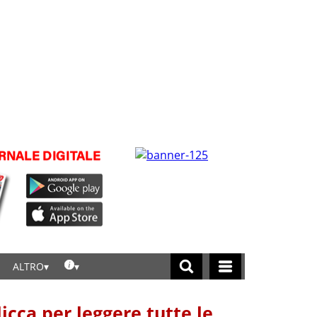
ALTRO
licca per leggere tutte le