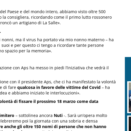
 del Paese e del mondo intero, abbiamo visto oltre 500
to la consigliera, ricordando come il primo lutto rossonero
roncò un artigiano di La Salle».
.
 i nonni, ma il virus ha portato via mio nonno materno – ha
i suoi e per questo ci tengo a ricordare tante persone
uno spazio per la memoria».
azione con Aps ha messo in piedi l’iniziativa che vedrà il
ione con il presidente Aps, che ci ha manifestato la volontà
e di fare
qualcosa in favore delle vittime del Covid
– ha
idea e abbiamo iniziato le interlocuzioni».
olontà di fissare il prossimo 18 marzo come data
imitero
– sottolinea ancora
Nuti
-. Sarà un’opera molto
 Celebreremo poi la giornata con una sobria e densa
re anche gli oltre 150 nomi di persone che non hanno