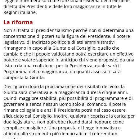
legge e informerà su come funziona il sistema della elezione
diretta dei Presidenti e delle loro maggioranze in tutte le
Regioni italiane.
La riforma
Non si tratta di presidenzialismo perché non si determina una
concentrazione di poteri sulla figura del Presidente. Il potere
legislativo, di indirizzo politico e di atti amministrativi
rimangono in capo alla Giunta e al Consiglio, quello che
cambia è che il popolo valdostano potrà esercitare un effettivo
potere e votare sapendo in anticipo chi viene proposto, da una
lista o da una coalizione, per la Presidenza, quale sarà il
Programma della maggioranza, da quanti assessori sarà
composta la Giunta.
Dieci giorni dopo la proclamazione dei risultati del voto, la
Giunta sarà operativa e la maggioranza durerà cinque anni.
Quindi maggiore stabilità, più possibilità di programmare e di
governare e senza nessun uomo solo al comando. Il potere
rimane collegiale e anzi il Presidente potrà nel caso essere
sfiduciato dal Consiglio. Inoltre, qualora ricoprisse la carica per
due legislature, non potrebbe ricandidarsi neppure come
semplice consigliere. Una proposta di legge innovativa e
affidata allo strumento più democratico: il referendum