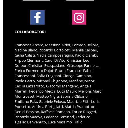
COLLABORATORI
Francesca Arcaro, Massimo Altini, Corrado Bellora,
Nadine Blanc, Riccardo Bortolotti, Manila Calipari,
Giulia Calisti, Nadia Camposaragna, Paolo Ciambi,
Filippo Clermont, Carol Di Vito, Christian Leo
Dufour, Christian Evaspasiano, Giuseppe Farinella,
Enrico Formento Dojot, Bruno Fracasso, Fabio
Francesconi, Sofia Fregnani, Giorgia Gambino,
Paolo Gatto, Michael Ghignone, Marlène Jorrioz,
Cecilia Lazzarotto, Giacomo Mangano, Angela
Marrelli, Federico Mecca, Luca Mauro Melloni, Marc
Montrosset, Matteo Nigra, Sabrina Olibano,
Emiliano Pala, Gabriele Peloso, Maurizio Pitti, Loris
Ponsetto, Andrea Portigliatti, Mattia Pramotton,
Deniel Pession, Raffaele Romano, Enrico Ruggeri,
Riccardo Savoye, Federica Tercinod, Federico
Tigellio Benvenuto, Luca Massimo Trifilò