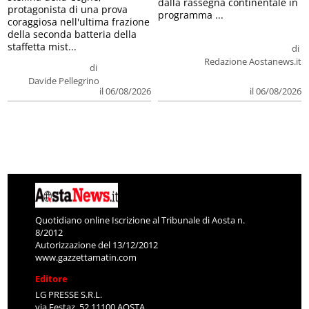
dalla rassegna continentale in
protagonista di una prova
programma ...
coraggiosa nell'ultima frazione
della seconda batteria della
staffetta mist...
di
Redazione Aostanews.it
di
Davide Pellegrino
il 06/08/2026
il 06/08/2026
Quotidiano online Iscrizione al Tribunale di Aosta n.
8/2012
Autorizzazione del 13/12/2012
www.gazzettamatin.com
Editore
LG PRESSE S.R.L.
via Festaz, 52 11100 AOSTA