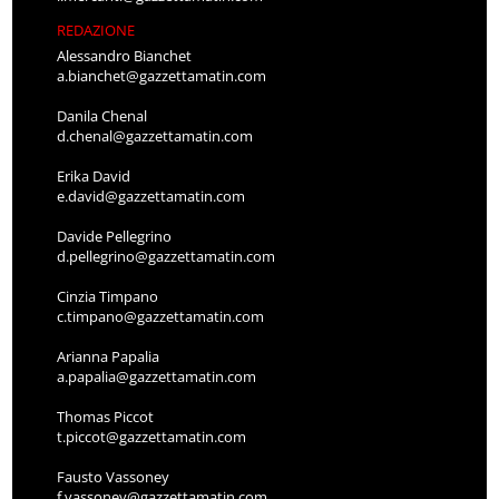
REDAZIONE
Alessandro Bianchet
a.bianchet@gazzettamatin.com
Danila Chenal
d.chenal@gazzettamatin.com
Erika David
e.david@gazzettamatin.com
Davide Pellegrino
d.pellegrino@gazzettamatin.com
Cinzia Timpano
c.timpano@gazzettamatin.com
Arianna Papalia
a.papalia@gazzettamatin.com
Thomas Piccot
t.piccot@gazzettamatin.com
Fausto Vassoney
f.vassoney@gazzettamatin.com