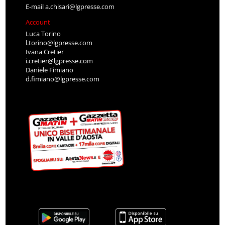
E-mail
a.chisari@lgpresse.com
Account
Luca Torino
l.torino@lgpresse.com
Ivana Cretier
i.cretier@lgpresse.com
Daniele Fimiano
d.fimiano@lgpresse.com