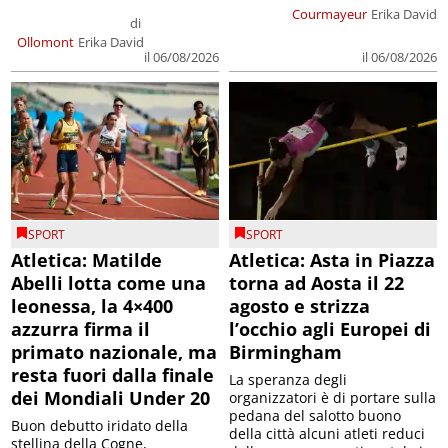
Courmayeur
Erika David
di
Ollomont
Erika David
il 06/08/2026
il 06/08/2026
SPORT
SPORT
Atletica: Matilde
Atletica: Asta in Piazza
Abelli lotta come una
torna ad Aosta il 22
leonessa, la 4×400
agosto e strizza
azzurra firma il
l’occhio agli Europei di
primato nazionale, ma
Birmingham
resta fuori dalla finale
La speranza degli
dei Mondiali Under 20
organizzatori è di portare sulla
pedana del salotto buono
Buon debutto iridato della
della città alcuni atleti reduci
stellina della Cogne,