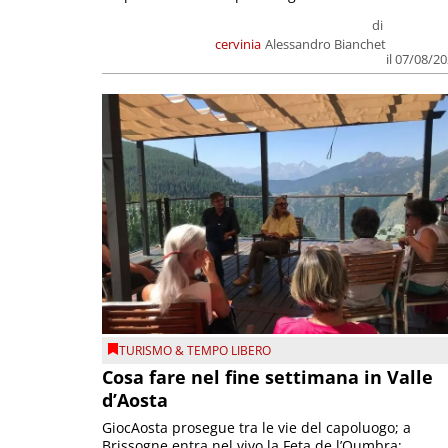
di
cervinia
Alessandro Bianchet
il 07/08/2
TURISMO & TEMPO LIBERO
Cosa fare nel fine settimana in Valle
d’Aosta
GiocAosta prosegue tra le vie del capoluogo; a
Brissogne entra nel vivo la Feta de l’Oumbra;