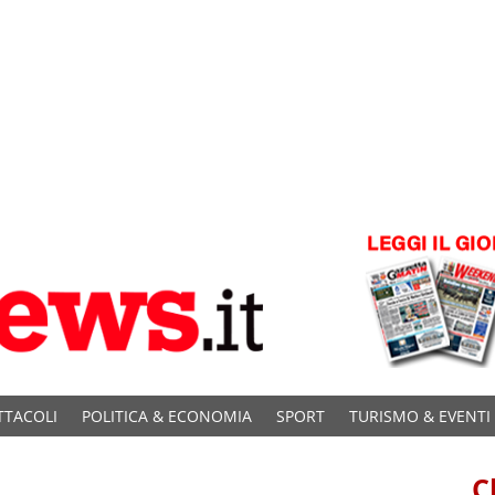
TTACOLI
POLITICA & ECONOMIA
SPORT
TURISMO & EVENTI
C