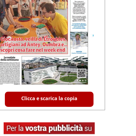
Clicca e scarica la copia