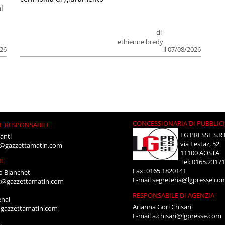
l
di
ethienne bredy
026
il 07/08/2026
CONCESSIONARIA DI PUBBLIC
E RESPONSABILE
LG PRESSE S.R.
anti
via Festaz, 52
i@gazzettamatin.com
11100 AOSTA
NE
Tel: 0165.2317
Fax: 0165.1820141
o Bianchet
E-mail
segreteria@lgpresse.co
t@gazzettamatin.com
RESPONSABILE DI AGENZIA
enal
Arianna Gori Chisari
gazzettamatin.com
E-mail
a.chisari@lgpresse.com