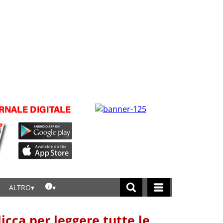
ALTRO
licca per leggere tutte le