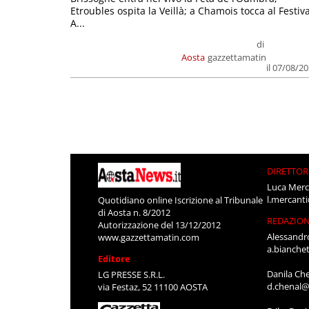
Etroubles ospita la Veillà; a Chamois tocca al Festiva
A...
di
Aosta
gazzettamatin
il 07/08/2
DIRETTOR
Luca Merc
l.mercant
Quotidiano online Iscrizione al Tribunale
di Aosta n. 8/2012
REDAZIO
Autorizzazione del 13/12/2012
Alessandr
www.gazzettamatin.com
a.bianche
Editore
Danila Ch
LG PRESSE S.R.L.
d.chenal@
via Festaz, 52 11100 AOSTA