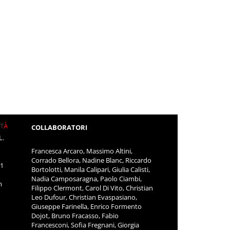
ITÀ
COLLABORATORI
L.
Francesca Arcaro, Massimo Altini,
Corrado Bellora, Nadine Blanc, Riccardo
11
Bortolotti, Manila Calipari, Giulia Calisti,
Nadia Camposaragna, Paolo Ciambi,
m
Filippo Clermont, Carol Di Vito, Christian
Leo Dufour, Christian Evaspasiano,
Giuseppe Farinella, Enrico Formento
Dojot, Bruno Fracasso, Fabio
Francesconi, Sofia Fregnani, Giorgia