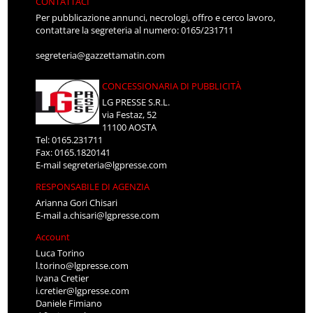
CONTATTACI
Per pubblicazione annunci, necrologi, offro e cerco lavoro,
contattare la segreteria al numero: 0165/231711
segreteria@gazzettamatin.com
CONCESSIONARIA DI PUBBLICITÀ
LG PRESSE S.R.L.
via Festaz, 52
11100 AOSTA
Tel: 0165.231711
Fax: 0165.1820141
E-mail
segreteria@lgpresse.com
RESPONSABILE DI AGENZIA
Arianna Gori Chisari
E-mail
a.chisari@lgpresse.com
Account
Luca Torino
l.torino@lgpresse.com
Ivana Cretier
i.cretier@lgpresse.com
Daniele Fimiano