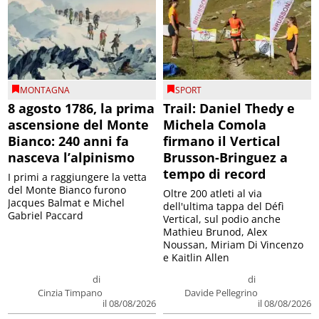
MONTAGNA
SPORT
8 agosto 1786, la prima
Trail: Daniel Thedy e
ascensione del Monte
Michela Comola
Bianco: 240 anni fa
firmano il Vertical
nasceva l’alpinismo
Brusson-Bringuez a
tempo di record
I primi a raggiungere la vetta
del Monte Bianco furono
Oltre 200 atleti al via
Jacques Balmat e Michel
dell'ultima tappa del Défì
Gabriel Paccard
Vertical, sul podio anche
Mathieu Brunod, Alex
Noussan, Miriam Di Vincenzo
e Kaitlin Allen
di
di
Cinzia Timpano
Davide Pellegrino
il 08/08/2026
il 08/08/2026