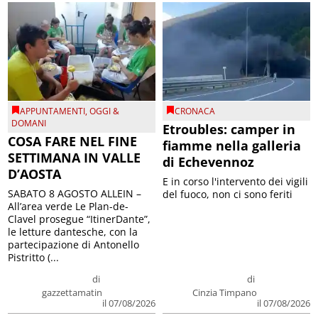
APPUNTAMENTI
,
OGGI &
CRONACA
DOMANI
Etroubles: camper in
COSA FARE NEL FINE
fiamme nella galleria
SETTIMANA IN VALLE
di Echevennoz
D’AOSTA
E in corso l'intervento dei vigili
SABATO 8 AGOSTO ALLEIN –
del fuoco, non ci sono feriti
All’area verde Le Plan-de-
Clavel prosegue “ItinerDante”,
le letture dantesche, con la
partecipazione di Antonello
Pistritto (...
di
di
gazzettamatin
Cinzia Timpano
il 07/08/2026
il 07/08/2026