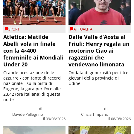
SPORT
ATTUALITA'
Atletica: Matilde
Dalle Valle d’Aosta al
Abelli vola in finale
Friuli: Henry regala un
con la 4×400
motorino Ciao ai
femminile ai Mondiali
ragazzini che
Under 20
vendevano limonata
Grande prestazione delle
Ondata di generosità per i tre
azzurre - con tanto di record
giovani della provincia di
nazionale - sulla pista di
Udine
Eugene, la gara per l'oro alle
23.42 (ora italiana) di questa
notte
di
di
Davide Pellegrino
Cinzia Timpano
il 09/08/2026
il 08/08/2026