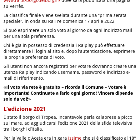
www.rai.it/borgodeiborghi/
dove sarà pubblicata una pagina
su Verrès.
La classifica finale viene svelata durante una “prima serata
speciale”, in onda su RaiTre domenica 17 aprile 2022.
Si può esprimere un solo voto al giorno da ogni indirizzo mail
per una sola preferenza.
Chi è già in possesso di credenziali Raiplay può effettuare
direttamente il login al sito e, dopo l’autenticazione, esprimere
la propria preferenza di voto.
Gli utenti non ancora registrati per votare dovranno creare una
utenza Raiplay indicando username, password e indirizzo e-
mail di riferimento.
«Il voto via rete è gratuito – ricorda il Comune – Votare è
importante! Continuate a farlo ogni giorno! Vincere dipende
solo da voi!»
L’edizione 2021
È stato il borgo di Tropea, incantevole perla calabrese a picco
sul mare, ad aggiudicarsi l’edizione 2021 della sfida televisiva
tra i borghi d’Italia.
Per la Valle d’Aosta era in gara
Issime
che si è classificato al 18°