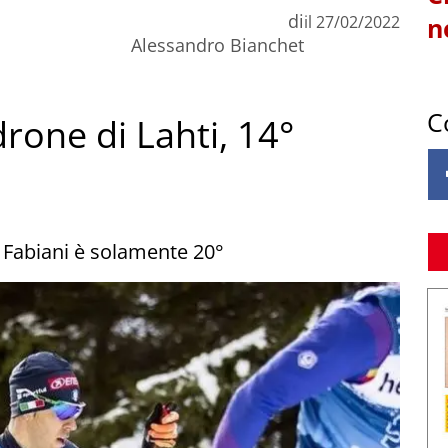
di
il
27/02/2022
n
Alessandro Bianchet
C
one di Lahti, 14°
 Fabiani è solamente 20°