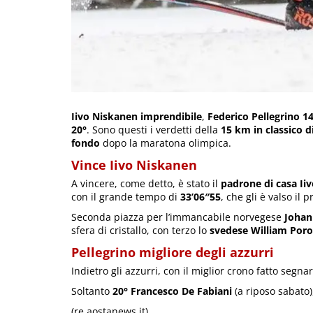
Iivo Niskanen imprendibile
,
Federico Pellegrino 1
20°
. Sono questi i verdetti della
15 km in classico d
fondo
dopo la maratona olimpica.
Vince Iivo Niskanen
A vincere, come detto, è stato il
padrone di casa Ii
con il grande tempo di
33’06″55
, che gli è valso il
Seconda piazza per l’immancabile norvegese
Johan
sfera di cristallo, con terzo lo
svedese William Poro
Pellegrino migliore degli azzurri
Indietro gli azzurri, con il miglior crono fatto segn
Soltanto
20° Francesco De Fabiani
(a riposo sabato),
(re.aostanews.it)