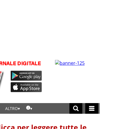
ALTRO
licca per leggere tutte le