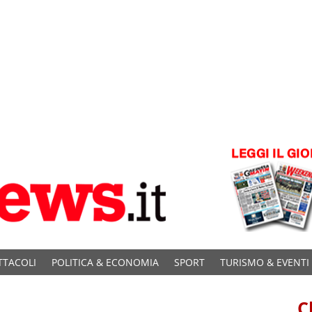
TTACOLI
POLITICA & ECONOMIA
SPORT
TURISMO & EVENTI
C