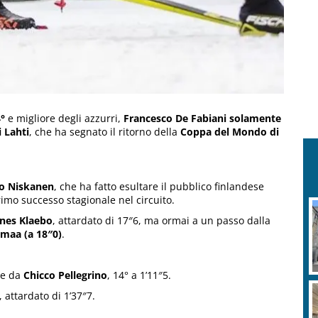
4°
e migliore degli azzurri,
Francesco De Fabiani solamente
i Lahti
, che ha segnato il ritorno della
Coppa del Mondo di
vo Niskanen
, che ha fatto esultare il pubblico finlandese
 primo successo stagionale nel circuito.
nes Klaebo
, attardato di 17″6, ma ormai a un passo dalla
maa (a 18″0)
.
are da
Chicco Pellegrino
, 14° a 1’11″5.
 attardato di 1’37″7.