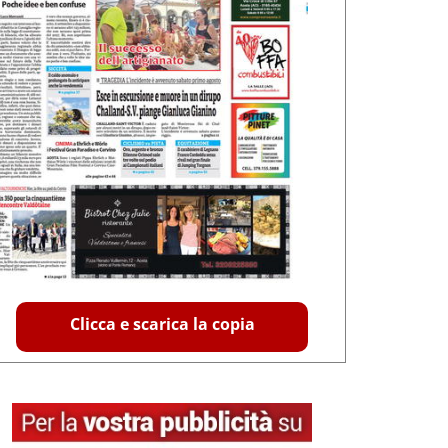
Clicca e scarica la copia