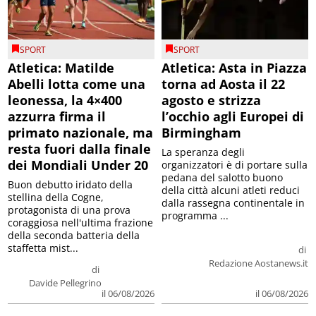
SPORT
SPORT
Atletica: Matilde
Atletica: Asta in Piazza
Abelli lotta come una
torna ad Aosta il 22
leonessa, la 4×400
agosto e strizza
azzurra firma il
l’occhio agli Europei di
primato nazionale, ma
Birmingham
resta fuori dalla finale
La speranza degli
dei Mondiali Under 20
organizzatori è di portare sulla
pedana del salotto buono
Buon debutto iridato della
della città alcuni atleti reduci
stellina della Cogne,
dalla rassegna continentale in
protagonista di una prova
programma ...
coraggiosa nell'ultima frazione
della seconda batteria della
staffetta mist...
di
Redazione Aostanews.it
di
Davide Pellegrino
il 06/08/2026
il 06/08/2026