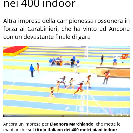
nei 400 indoor
Altra impresa della campionessa rossonera in
forza ai Carabinieri, che ha vinto ad Ancona
con un devastante finale di gara
Ancora un’impresa per
Eleonora Marchiando
, che mette le
mani anche sul
titolo italiano dei 400 metri piani indoor
.