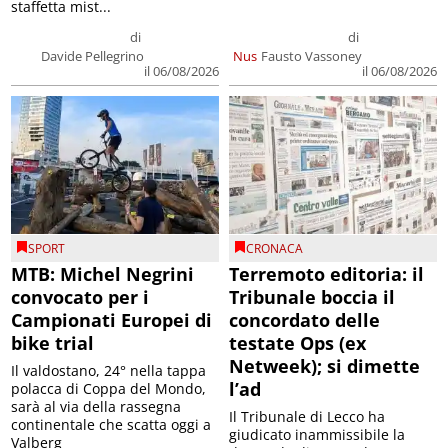
staffetta mist...
di
di
Davide Pellegrino
Nus
Fausto Vassoney
il 06/08/2026
il 06/08/2026
SPORT
CRONACA
MTB: Michel Negrini
Terremoto editoria: il
convocato per i
Tribunale boccia il
Campionati Europei di
concordato delle
bike trial
testate Ops (ex
Netweek); si dimette
Il valdostano, 24° nella tappa
l’ad
polacca di Coppa del Mondo,
sarà al via della rassegna
Il Tribunale di Lecco ha
continentale che scatta oggi a
giudicato inammissibile la
Valberg