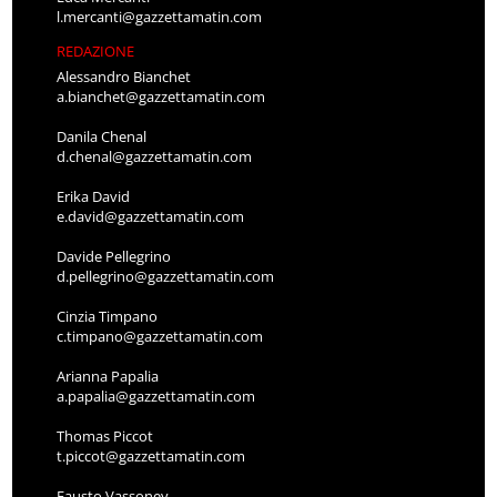
l.mercanti@gazzettamatin.com
REDAZIONE
Alessandro Bianchet
a.bianchet@gazzettamatin.com
Danila Chenal
d.chenal@gazzettamatin.com
Erika David
e.david@gazzettamatin.com
Davide Pellegrino
d.pellegrino@gazzettamatin.com
Cinzia Timpano
c.timpano@gazzettamatin.com
Arianna Papalia
a.papalia@gazzettamatin.com
Thomas Piccot
t.piccot@gazzettamatin.com
Fausto Vassoney