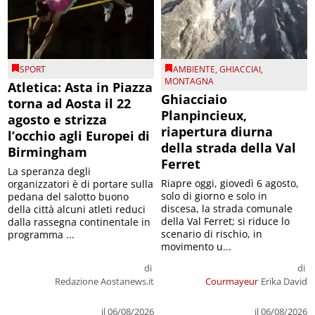
SPORT
AMBIENTE
,
GHIACCIAI
,
MONTAGNA
Atletica: Asta in Piazza
Ghiacciaio
torna ad Aosta il 22
Planpincieux,
agosto e strizza
riapertura diurna
l’occhio agli Europei di
della strada della Val
Birmingham
Ferret
La speranza degli
Riapre oggi, giovedì 6 agosto,
organizzatori è di portare sulla
solo di giorno e solo in
pedana del salotto buono
discesa, la strada comunale
della città alcuni atleti reduci
della Val Ferret; si riduce lo
dalla rassegna continentale in
scenario di rischio, in
programma ...
movimento u...
di
di
Redazione Aostanews.it
Courmayeur
Erika David
il 06/08/2026
il 06/08/2026