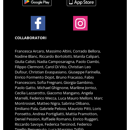
COLLABORATORI
Francesca Arcaro, Massimo Altini, Corrado Bellora,
Nadine Blanc, Riccardo Bortolotti, Manila Calipari,
Giulia Calisti, Nadia Camposaragna, Paolo Ciambi,
Filippo Clermont, Carol Di Vito, Christian Leo
Dufour, Christian Evaspasiano, Giuseppe Farinella,
Enrico Formento Dojot, Bruno Fracasso, Fabio
Francesconi, Sofia Fregnani, Giorgia Gambino,
Paolo Gatto, Michael Ghignone, Marlène Jorrioz,
Cecilia Lazzarotto, Giacomo Mangano, Angela
Marrelli, Federico Mecca, Luca Mauro Melloni, Marc
Montrosset, Matteo Nigra, Sabrina Olibano,
Emiliano Pala, Gabriele Peloso, Maurizio Pitti, Loris
Ponsetto, Andrea Portigliatti, Mattia Pramotton,
Deniel Pession, Raffaele Romano, Enrico Ruggeri,
Riccardo Savoye, Federica Tercinod, Federico
Tigellio Benvenuto, Luca Massimo Trifilò