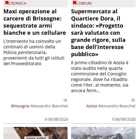
CRONACA
COMUNI
Maxi operazione al
Supermercato al
carcere di Brissogne:
Quartiere Dora, il
sequestrate armi
sindaco: «Progetto
bianche e un cellulare
sarà valutato con
grande rigore, sulla
L'intervento ha coinvolto un
base dell’interesse
centinaio di uomini della
Polizia penitenziaria,
pubblico»
provenienti da tutti gli istituti
Il primo cittadino di Aosta è
del Provveditorato
stato audito nella quarta
commissione del Consiglio
regionale, dove ha ribadito
come l'iter, al momento, sia
ancora ferm...
di
di
Brissogne
Alessandro Bianchet
Aosta
Alessandro Bianchet
il 06/08/2026
il 06/08/2026