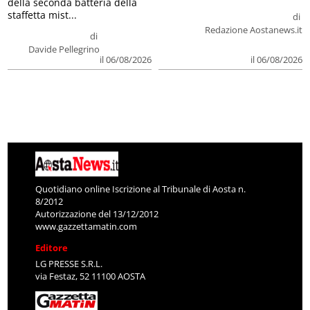
della seconda batteria della
staffetta mist...
di
Redazione Aostanews.it
di
Davide Pellegrino
il 06/08/2026
il 06/08/2026
Quotidiano online Iscrizione al Tribunale di Aosta n.
8/2012
Autorizzazione del 13/12/2012
www.gazzettamatin.com
Editore
LG PRESSE S.R.L.
via Festaz, 52 11100 AOSTA