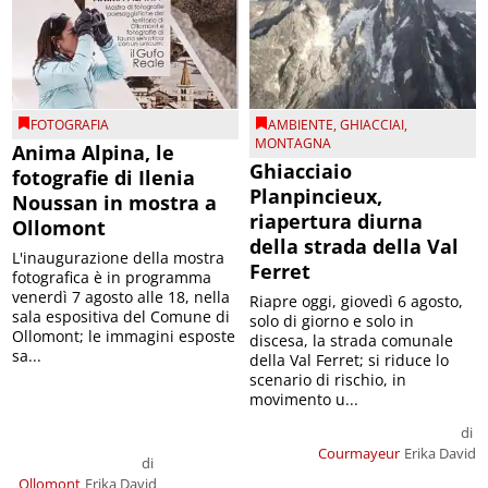
FOTOGRAFIA
AMBIENTE
,
GHIACCIAI
,
MONTAGNA
Anima Alpina, le
Ghiacciaio
fotografie di Ilenia
Planpincieux,
Noussan in mostra a
riapertura diurna
Ollomont
della strada della Val
L'inaugurazione della mostra
Ferret
fotografica è in programma
venerdì 7 agosto alle 18, nella
Riapre oggi, giovedì 6 agosto,
sala espositiva del Comune di
solo di giorno e solo in
Ollomont; le immagini esposte
discesa, la strada comunale
sa...
della Val Ferret; si riduce lo
scenario di rischio, in
movimento u...
di
Courmayeur
Erika David
di
Ollomont
Erika David