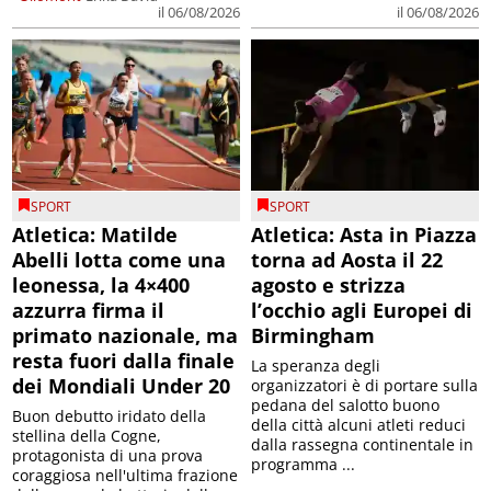
il 06/08/2026
il 06/08/2026
SPORT
SPORT
Atletica: Matilde
Atletica: Asta in Piazza
Abelli lotta come una
torna ad Aosta il 22
leonessa, la 4×400
agosto e strizza
azzurra firma il
l’occhio agli Europei di
primato nazionale, ma
Birmingham
resta fuori dalla finale
La speranza degli
dei Mondiali Under 20
organizzatori è di portare sulla
pedana del salotto buono
Buon debutto iridato della
della città alcuni atleti reduci
stellina della Cogne,
dalla rassegna continentale in
protagonista di una prova
programma ...
coraggiosa nell'ultima frazione