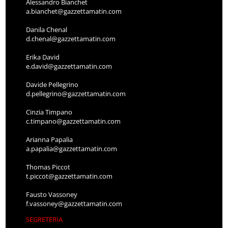
Alessandro Bianchet
a.bianchet@gazzettamatin.com
Danila Chenal
d.chenal@gazzettamatin.com
Erika David
e.david@gazzettamatin.com
Davide Pellegrino
d.pellegrino@gazzettamatin.com
Cinzia Timpano
c.timpano@gazzettamatin.com
Arianna Papalia
a.papalia@gazzettamatin.com
Thomas Piccot
t.piccot@gazzettamatin.com
Fausto Vassoney
f.vassoney@gazzettamatin.com
SEGRETERIA