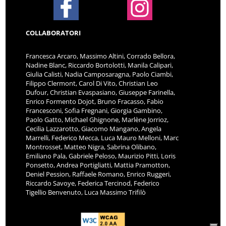
COLLABORATORI
Francesca Arcaro, Massimo Altini, Corrado Bellora,
Nadine Blanc, Riccardo Bortolotti, Manila Calipari,
Giulia Calisti, Nadia Camposaragna, Paolo Ciambi,
Filippo Clermont, Carol Di Vito, Christian Leo
Dufour, Christian Evaspasiano, Giuseppe Farinella,
Enrico Formento Dojot, Bruno Fracasso, Fabio
Francesconi, Sofia Fregnani, Giorgia Gambino,
Paolo Gatto, Michael Ghignone, Marlène Jorrioz,
Cecilia Lazzarotto, Giacomo Mangano, Angela
Marrelli, Federico Mecca, Luca Mauro Melloni, Marc
Montrosset, Matteo Nigra, Sabrina Olibano,
Emiliano Pala, Gabriele Peloso, Maurizio Pitti, Loris
Ponsetto, Andrea Portigliatti, Mattia Pramotton,
Deniel Pession, Raffaele Romano, Enrico Ruggeri,
Riccardo Savoye, Federica Tercinod, Federico
Tigellio Benvenuto, Luca Massimo Trifilò