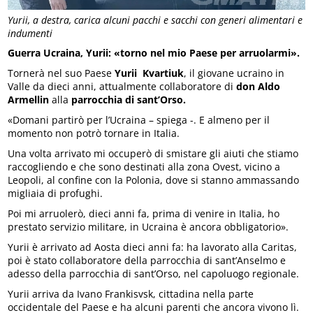
Yurii, a destra, carica alcuni pacchi e sacchi con generi alimentari e
indumenti
Guerra Ucraina, Yurii: «torno nel mio Paese per arruolarmi».
Tornerà nel suo Paese
Yurii Kvartiuk
, il giovane ucraino in
Valle da dieci anni, attualmente collaboratore di
don Aldo
Armellin
alla
parrocchia di sant’Orso.
«Domani partirò per l’Ucraina – spiega -. E almeno per il
momento non potrò tornare in Italia.
Una volta arrivato mi occuperò di smistare gli aiuti che stiamo
raccogliendo e che sono destinati alla zona Ovest, vicino a
Leopoli, al confine con la Polonia, dove si stanno ammassando
migliaia di profughi.
Poi mi arruolerò, dieci anni fa, prima di venire in Italia, ho
prestato servizio militare, in Ucraina è ancora obbligatorio».
Yurii è arrivato ad Aosta dieci anni fa: ha lavorato alla Caritas,
poi è stato collaboratore della parrocchia di sant’Anselmo e
adesso della parrocchia di sant’Orso, nel capoluogo regionale.
Yurii arriva da Ivano Frankisvsk, cittadina nella parte
occidentale del Paese e ha alcuni parenti che ancora vivono lì.