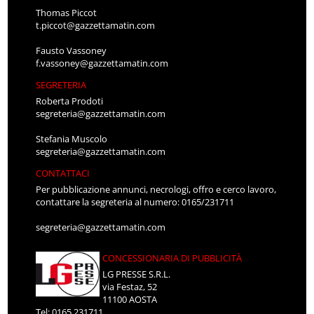
Thomas Piccot
t.piccot@gazzettamatin.com
Fausto Vassoney
f.vassoney@gazzettamatin.com
SEGRETERIA
Roberta Prodoti
segreteria@gazzettamatin.com
Stefania Muscolo
segreteria@gazzettamatin.com
CONTATTACI
Per pubblicazione annunci, necrologi, offro e cerco lavoro,
contattare la segreteria al numero: 0165/231711
segreteria@gazzettamatin.com
CONCESSIONARIA DI PUBBLICITÀ
LG PRESSE S.R.L.
via Festaz, 52
11100 AOSTA
Tel: 0165.231711