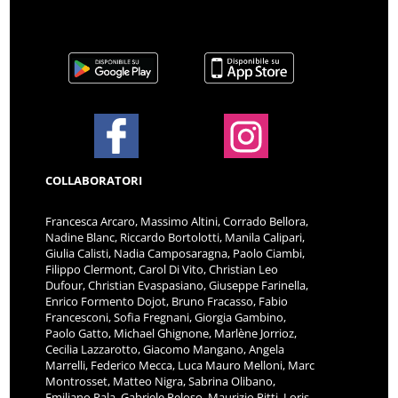
COLLABORATORI
Francesca Arcaro, Massimo Altini, Corrado Bellora,
Nadine Blanc, Riccardo Bortolotti, Manila Calipari,
Giulia Calisti, Nadia Camposaragna, Paolo Ciambi,
Filippo Clermont, Carol Di Vito, Christian Leo
Dufour, Christian Evaspasiano, Giuseppe Farinella,
Enrico Formento Dojot, Bruno Fracasso, Fabio
Francesconi, Sofia Fregnani, Giorgia Gambino,
Paolo Gatto, Michael Ghignone, Marlène Jorrioz,
Cecilia Lazzarotto, Giacomo Mangano, Angela
Marrelli, Federico Mecca, Luca Mauro Melloni, Marc
Montrosset, Matteo Nigra, Sabrina Olibano,
Emiliano Pala, Gabriele Peloso, Maurizio Pitti, Loris