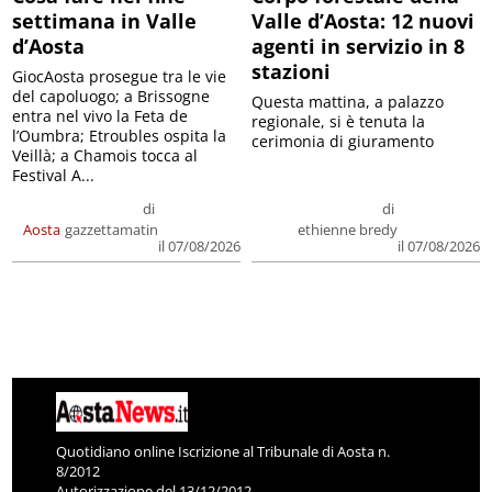
settimana in Valle
Valle d’Aosta: 12 nuovi
d’Aosta
agenti in servizio in 8
stazioni
GiocAosta prosegue tra le vie
del capoluogo; a Brissogne
Questa mattina, a palazzo
entra nel vivo la Feta de
regionale, si è tenuta la
l’Oumbra; Etroubles ospita la
cerimonia di giuramento
Veillà; a Chamois tocca al
Festival A...
di
di
Aosta
gazzettamatin
ethienne bredy
il 07/08/2026
il 07/08/2026
Quotidiano online Iscrizione al Tribunale di Aosta n.
8/2012
Autorizzazione del 13/12/2012