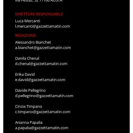
via Festaz, 52 11100 AOSTA
DIRETTORE RESPONSABILE
Luca Mercanti
l.mercanti@gazzettamatin.com
REDAZIONE
Alessandro Bianchet
a.bianchet@gazzettamatin.com
Danila Chenal
d.chenal@gazzettamatin.com
Erika David
e.david@gazzettamatin.com
Davide Pellegrino
d.pellegrino@gazzettamatin.com
Cinzia Timpano
c.timpano@gazzettamatin.com
Arianna Papalia
a.papalia@gazzettamatin.com