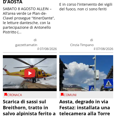
D’AOSTA
E in corso l'intervento dei vigili
SABATO 8 AGOSTO ALLEIN –
del fuoco, non ci sono feriti
All’area verde Le Plan-de-
Clavel prosegue “ItinerDante”,
le letture dantesche, con la
partecipazione di Antonello
Pistritto (...
di
di
gazzettamatin
Cinzia Timpano
il 07/08/2026
il 07/08/2026
CRONACA
COMUNI
Scarica di sassi sul
Aosta, degrado in via
Breithorn, tratto in
Festaz: installata una
salvo alpinista ferito a
telecamera alla Torre