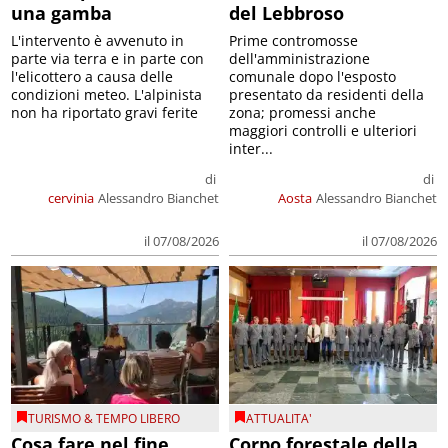
una gamba
del Lebbroso
L'intervento è avvenuto in
Prime contromosse
parte via terra e in parte con
dell'amministrazione
l'elicottero a causa delle
comunale dopo l'esposto
condizioni meteo. L'alpinista
presentato da residenti della
non ha riportato gravi ferite
zona; promessi anche
maggiori controlli e ulteriori
inter...
di
di
cervinia
Alessandro Bianchet
Aosta
Alessandro Bianchet
il 07/08/2026
il 07/08/2026
TURISMO & TEMPO LIBERO
ATTUALITA'
Cosa fare nel fine
Corpo forestale della