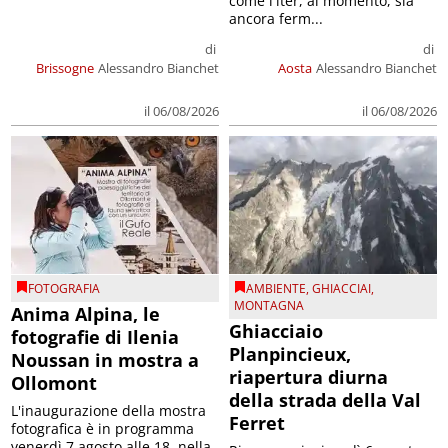
come l'iter, al momento, sia
ancora ferm...
di
di
Brissogne
Alessandro Bianchet
Aosta
Alessandro Bianchet
il 06/08/2026
il 06/08/2026
FOTOGRAFIA
AMBIENTE
,
GHIACCIAI
,
MONTAGNA
Anima Alpina, le
Ghiacciaio
fotografie di Ilenia
Planpincieux,
Noussan in mostra a
riapertura diurna
Ollomont
della strada della Val
L'inaugurazione della mostra
Ferret
fotografica è in programma
venerdì 7 agosto alle 18, nella