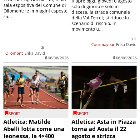
Riapre oggi, giovedì 6 agosto,
sala espositiva del Comune di
solo di giorno e solo in
Ollomont; le immagini esposte
discesa, la strada comunale
sa...
della Val Ferret; si riduce lo
scenario di rischio, in
movimento u...
di
Courmayeur
Erika David
di
Ollomont
Erika David
il 06/08/2026
il 06/08/2026
SPORT
SPORT
Atletica: Matilde
Atletica: Asta in Piazza
Abelli lotta come una
torna ad Aosta il 22
leonessa, la 4×400
agosto e strizza