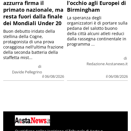
azzurra firma il
l’occhio agli Europei di
primato nazionale, ma
Birmingham
resta fuori dalla finale
La speranza degli
dei Mondiali Under 20
organizzatori è di portare sulla
pedana del salotto buono
Buon debutto iridato della
della città alcuni atleti reduci
stellina della Cogne,
dalla rassegna continentale in
protagonista di una prova
programma ...
coraggiosa nell'ultima frazione
della seconda batteria della
staffetta mist...
di
Redazione Aostanews.it
di
Davide Pellegrino
il 06/08/2026
il 06/08/2026
Quotidiano online Iscrizione al Tribunale di Aosta n.