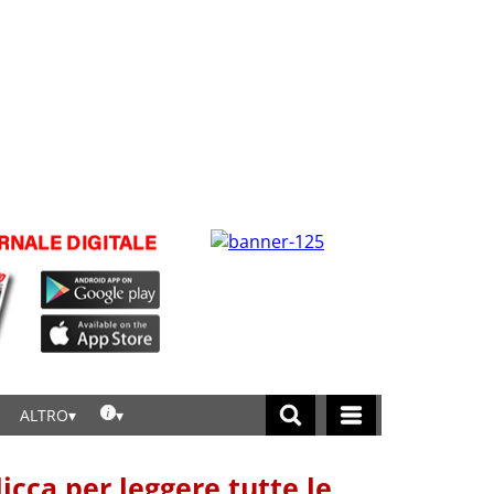
ALTRO
licca per leggere tutte le