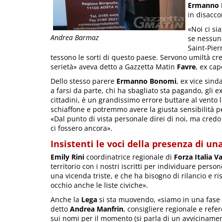
Ermanno
in disacco
«Noi ci si
Andrea Barmaz
se nessuno
Saint-Pier
tessono le sorti di questo paese. Servono umiltà cr
serietà» aveva detto a Gazzetta Matin
Favre
, ex ca
Dello stesso parere
Ermanno Bonomi
, ex vice sin
a farsi da parte, chi ha sbagliato sta pagando, gli e
cittadini, è un grandissimo errore buttare al vento
schiaffone e potremmo avere la giusta sensibilità pe
«Dal punto di vista personale direi di noi, ma cred
ci fossero ancora».
Insistenti le voci della presenza di una
Emily Rini
coordinatrice regionale di
Forza Italia V
territorio con i nostri iscritti per individuare per
una vicenda triste, e che ha bisogno di rilancio e r
occhio anche le liste civiche».
Anche la
Lega
si sta muovendo, «siamo in una fase int
detto
Andrea Manfrin
, consigliere regionale e refer
sui nomi per il momento (si parla di un avvicinamen