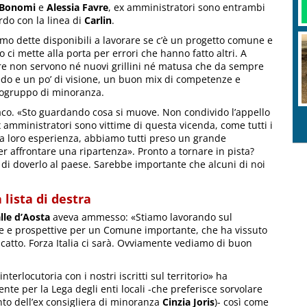
 Bonomi
e
Alessia Favre
, ex amministratori sono entrambi
rdo con la linea di
Carlin
.
amo dette disponibili a lavorare se c’è un progetto comune e
 ci mette alla porta per errori che hanno fatto altri. A
re non servono né nuovi grillini né matusa che da sempre
edo e un po’ di visione, un buon mix di competenze e
pogruppo di minoranza.
daco. «Sto guardando cosa si muove. Non condivido l’appello
x amministratori sono vittime di questa vicenda, come tutti i
 la loro esperienza, abbiamo tutti preso un grande
r affrontare una ripartenza». Pronto a tornare in pista?
o di doverlo al paese. Sarebbe importante che alcuni di noi
 lista di destra
alle d’Aosta
aveva ammesso: «Stiamo lavorando sul
sone e prospettive per un Comune importante, che ha vissuto
iscatto. Forza Italia ci sarà. Ovviamente vediamo di buon
erlocutoria con i nostri iscritti sul territorio» ha
ente per la Lega degli enti locali -che preferisce sorvolare
to dell’ex consigliera di minoranza
Cinzia Joris
)- così come