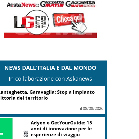
NEWS DALL'ITALIA E DAL MONDO
In collaborazione con Askanews
Turismo, Osservatorio
Telepass: +20% di interesse
per i viaggi in auto
il 07/08/2026
ic, Liguria: 5,8 mln da piano Grandi
rogetti Beni Culturali