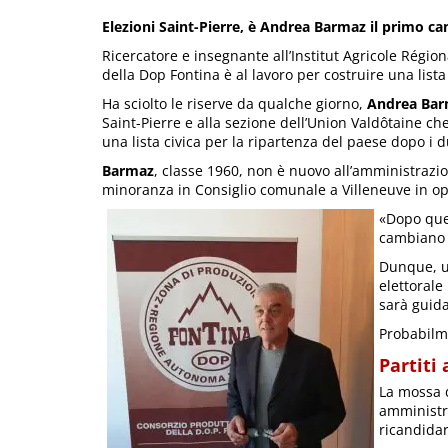
Elezioni Saint-Pierre, è Andrea Barmaz il primo can
Ricercatore e insegnante all’Institut Agricole Région
della Dop Fontina è al lavoro per costruire una lista 
Ha sciolto le riserve da qualche giorno,
Andrea Ba
Saint-Pierre e alla sezione dell’Union Valdôtaine ch
una lista civica per la ripartenza del paese dopo i
Barmaz
, classe 1960, non è nuovo all’amministrazi
minoranza in Consiglio comunale a Villeneuve in opp
«Dopo quel
cambiano i
Dunque, un
elettorale
sarà guid
Probabilme
Partiti 
La mossa d
amministra
ricandidars