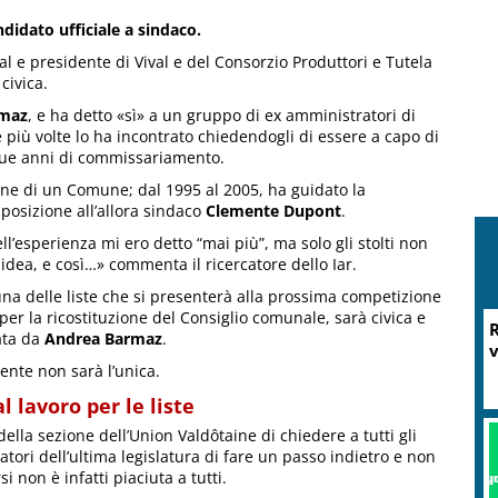
didato ufficiale a sindaco.
al e presidente di Vival e del Consorzio Produttori e Tutela
civica.
rmaz
, e ha detto «sì» a un gruppo di ex amministratori di
e più volte lo ha incontrato chiedendogli di essere a capo di
 due anni di commissariamento.
one di un Comune; dal 1995 al 2005, ha guidato la
osizione all’allora sindaco
Clemente Dupont
.
l’esperienza mi ero detto “mai più”, ma solo gli stolti non
dea, e così…» commenta il ricercatore dello Iar.
a delle liste che si presenterà alla prossima competizione
 per la ricostituzione del Consiglio comunale, sarà civica e
ata da
Andrea Barmaz
.
nte non sarà l’unica.
al lavoro per le liste
ella sezione dell’Union Valdôtaine di chiedere a tutti gli
tori dell’ultima legislatura di fare un passo indietro e non
M
i non è infatti piaciuta a tutti.
P