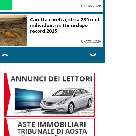
il 07/08/2026
Mondiali Wakeboard: primo
oro è azzurro, Noa Gualtieri
campione Under 14
il 07/08/2026
❮
❯