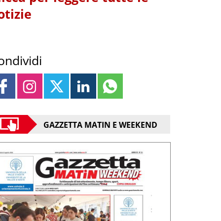
otizie
ondividi
GAZZETTA MATIN E WEEKEND