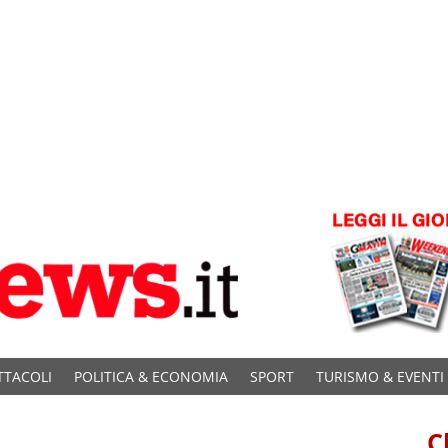
TTACOLI
POLITICA & ECONOMIA
SPORT
TURISMO & EVENTI
C