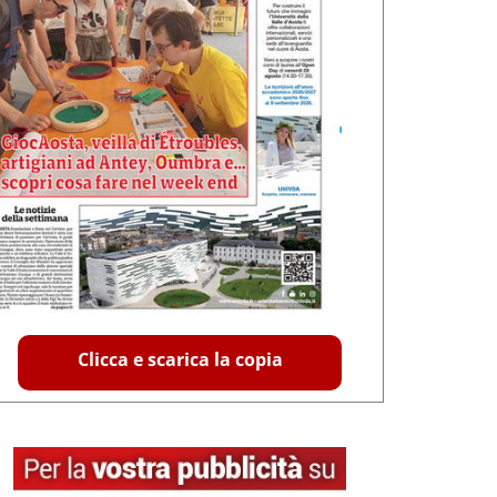
Clicca e scarica la copia