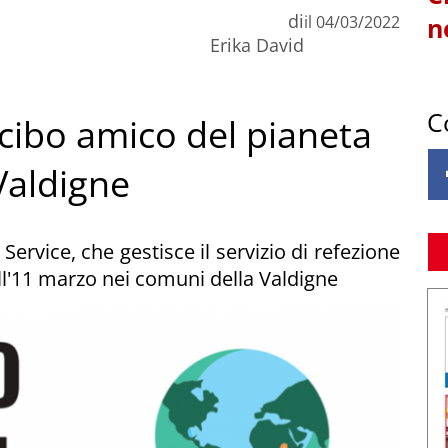
di
il
04/03/2022
n
Erika David
C
cibo amico del pianeta
 Valdigne
rvice, che gestisce il servizio di refezione
ll'11 marzo nei comuni della Valdigne