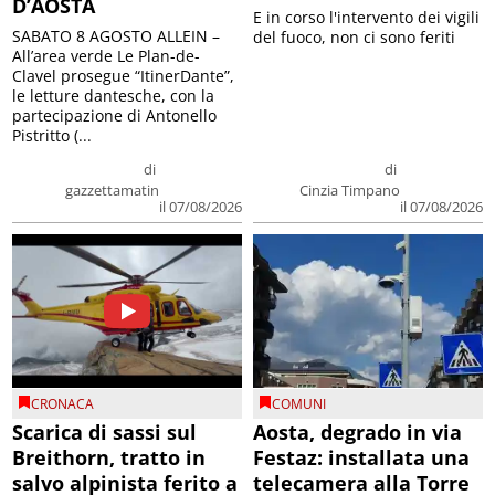
D’AOSTA
E in corso l'intervento dei vigili
SABATO 8 AGOSTO ALLEIN –
del fuoco, non ci sono feriti
All’area verde Le Plan-de-
Clavel prosegue “ItinerDante”,
le letture dantesche, con la
partecipazione di Antonello
Pistritto (...
di
di
gazzettamatin
Cinzia Timpano
il 07/08/2026
il 07/08/2026
CRONACA
COMUNI
Scarica di sassi sul
Aosta, degrado in via
Breithorn, tratto in
Festaz: installata una
salvo alpinista ferito a
telecamera alla Torre