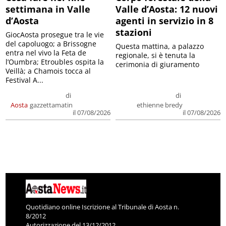
settimana in Valle
Valle d’Aosta: 12 nuovi
d’Aosta
agenti in servizio in 8
stazioni
GiocAosta prosegue tra le vie
del capoluogo; a Brissogne
Questa mattina, a palazzo
entra nel vivo la Feta de
regionale, si è tenuta la
l’Oumbra; Etroubles ospita la
cerimonia di giuramento
Veillà; a Chamois tocca al
Festival A...
di
di
Aosta
gazzettamatin
ethienne bredy
il 07/08/2026
il 07/08/2026
Quotidiano online Iscrizione al Tribunale di Aosta n.
8/2012
Autorizzazione del 13/12/2012