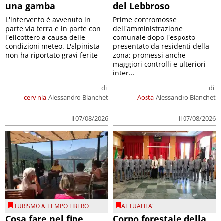
una gamba
del Lebbroso
L'intervento è avvenuto in
Prime contromosse
parte via terra e in parte con
dell'amministrazione
l'elicottero a causa delle
comunale dopo l'esposto
condizioni meteo. L'alpinista
presentato da residenti della
non ha riportato gravi ferite
zona; promessi anche
maggiori controlli e ulteriori
inter...
di
di
cervinia
Alessandro Bianchet
Aosta
Alessandro Bianchet
il 07/08/2026
il 07/08/2026
TURISMO & TEMPO LIBERO
ATTUALITA'
Cosa fare nel fine
Corpo forestale della