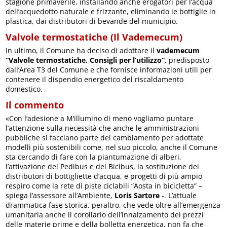
stagione primaverile, installando anche erogatori per l’acqua
dell’acquedotto naturale e frizzante, eliminando le bottiglie in
plastica, dai distributori di bevande del municipio.
Valvole termostatiche (Il
Vademecum
)
In ultimo, il Comune ha deciso di adottare il
vademecum
“Valvole termostatiche. Consigli per l’utilizzo”
, predisposto
dall’Area T3 del Comune e che fornisce informazioni utili per
contenere il dispendio energetico del riscaldamento
domestico.
Il commento
«Con l’adesione a M’illumino di meno vogliamo puntare
l’attenzione sulla necessità che anche le amministrazioni
pubbliche si facciano parte del cambiamento per adottate
modelli più sostenibili come, nel suo piccolo, anche il Comune
sta cercando di fare con la piantumazione di alberi,
l’attivazione del Pedibus e del Bicibus, la sostituzione dei
distributori di bottigliette d’acqua, e progetti di più ampio
respiro come la rete di piste ciclabili “Aosta in bicicletta” –
spiega l’assessore all’Ambiente,
Loris Sartore
-. L’attuale
drammatica fase storica, peraltro, che vede oltre all’emergenza
umanitaria anche il corollario dell’innalzamento dei prezzi
delle materie prime e della bolletta energetica, non fa che