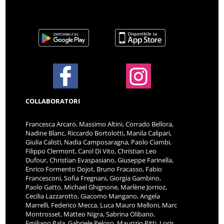
COLLABORATORI
Francesca Arcaro, Massimo Altini, Corrado Bellora,
Nadine Blanc, Riccardo Bortolotti, Manila Calipari,
Giulia Calisti, Nadia Camposaragna, Paolo Ciambi,
Filippo Clermont, Carol Di Vito, Christian Leo
Dufour, Christian Evaspasiano, Giuseppe Farinella,
Enrico Formento Dojot, Bruno Fracasso, Fabio
Francesconi, Sofia Fregnani, Giorgia Gambino,
Paolo Gatto, Michael Ghignone, Marlène Jorrioz,
Cecilia Lazzarotto, Giacomo Mangano, Angela
Marrelli, Federico Mecca, Luca Mauro Melloni, Marc
Montrosset, Matteo Nigra, Sabrina Olibano,
Emiliano Pala, Gabriele Peloso, Maurizio Pitti, Loris