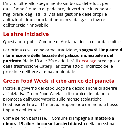
L’invito, oltre allo spegnimento simbolico delle luci, per
quest’anno è quello di pedalare, rinverdire e in generale
migliorare, dagli stili di vita alla gestione delle proprie
abitazioni, riducendo la dipendenza dal gas, a favore
dell’energia rinnovabile.
Le altre iniziative
Quest’anno, poi, il Comune di Aosta ha deciso di andare oltre.
Per prima cosa, come ormai tradizione,
spegnerà l’impianto di
illuminazione delle facciate del palazzo municipale e del
porticato
(dalle 18 alle 20) e adotterà il
decalogo
predisposto
dalla trasmissione Caterpillar come atto di indirizzo delle
prossime delibere a tema ambientale.
Green Food Week, il cibo amico del pianeta
Inoltre, il governo del capoluogo ha deciso anche di aderire
all’iniziativa Green Food Week, il cibo amico del pianeta,
promossa dall’Osservatorio sulle mense scolastiche
FoodInsider fino all’11 marzo, proponendo un menù a basso
impatto ambientale.
Come se non bastasse, il Comune si impegna a
mettere a
dimora 15 alberi in corso Lancieri d’Aosta
nella prossima