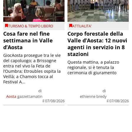
TURISMO & TEMPO LIBERO
ATTUALITA'
Cosa fare nel fine
Corpo forestale della
settimana in Valle
Valle d’Aosta: 12 nuovi
d’Aosta
agenti in servizio in 8
stazioni
GiocAosta prosegue tra le vie
del capoluogo; a Brissogne
Questa mattina, a palazzo
entra nel vivo la Feta de
regionale, si è tenuta la
l’Oumbra; Etroubles ospita la
cerimonia di giuramento
Veillà; a Chamois tocca al
Festival A...
di
di
Aosta
gazzettamatin
ethienne bredy
il 07/08/2026
il 07/08/2026