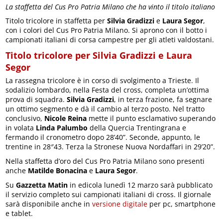
La staffetta del Cus Pro Patria Milano che ha vinto il titolo italiano
Titolo tricolore in staffetta per
Silvia Gradizzi
e
Laura Segor
,
con i colori del Cus Pro Patria Milano. Si aprono con il botto i
campionati italiani di corsa campestre per gli atleti valdostani.
Titolo tricolore per Silvia Gradizzi e Laura
Segor
La rassegna tricolore è in corso di svolgimento a Trieste. Il
sodalizio lombardo, nella Festa del cross, completa un’ottima
prova di squadra.
Silvia Gradizzi
, in terza frazione, fa segnare
un ottimo segmento e dà il cambio al terzo posto. Nel tratto
conclusivo,
Nicole Reina
mette il punto esclamativo superando
in volata
Linda Palumbo
della Quercia Trentingrana e
fermando il cronometro dopo 28’40”. Seconde, appunto, le
trentine in 28″43. Terza la Stronese Nuova Nordaffari in 29’20”.
Nella staffetta d’oro del Cus Pro Patria Milano sono presenti
anche
Matilde Bonacina
e
Laura Segor
.
Su
Gazzetta Matin
in edicola lunedì 12 marzo sarà pubblicato
il servizio completo sui campionati italiani di cross. Il giornale
sarà disponibile anche in
versione digitale
per pc, smartphone
e tablet.