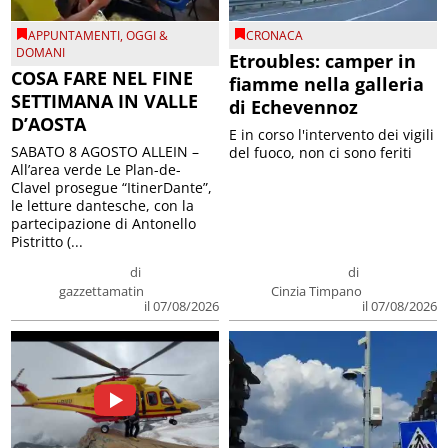
APPUNTAMENTI
,
OGGI &
CRONACA
DOMANI
Etroubles: camper in
COSA FARE NEL FINE
fiamme nella galleria
SETTIMANA IN VALLE
di Echevennoz
D’AOSTA
E in corso l'intervento dei vigili
SABATO 8 AGOSTO ALLEIN –
del fuoco, non ci sono feriti
All’area verde Le Plan-de-
Clavel prosegue “ItinerDante”,
le letture dantesche, con la
partecipazione di Antonello
Pistritto (...
di
di
gazzettamatin
Cinzia Timpano
il 07/08/2026
il 07/08/2026