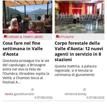
TURISMO & TEMPO LIBERO
ATTUALITA'
Cosa fare nel fine
Corpo forestale della
settimana in Valle
Valle d’Aosta: 12 nuovi
d’Aosta
agenti in servizio in 8
stazioni
GiocAosta prosegue tra le vie
del capoluogo; a Brissogne
Questa mattina, a palazzo
entra nel vivo la Feta de
regionale, si è tenuta la
l’Oumbra; Etroubles ospita la
cerimonia di giuramento
Veillà; a Chamois tocca al
Festival A...
di
di
Aosta
gazzettamatin
ethienne bredy
il 07/08/2026
il 07/08/2026