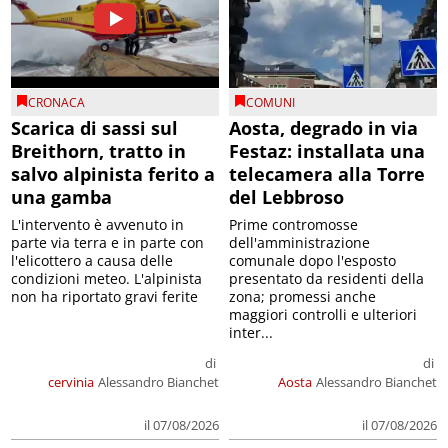
CRONACA
COMUNI
Scarica di sassi sul
Aosta, degrado in via
Breithorn, tratto in
Festaz: installata una
salvo alpinista ferito a
telecamera alla Torre
una gamba
del Lebbroso
L'intervento è avvenuto in
Prime contromosse
parte via terra e in parte con
dell'amministrazione
l'elicottero a causa delle
comunale dopo l'esposto
condizioni meteo. L'alpinista
presentato da residenti della
non ha riportato gravi ferite
zona; promessi anche
maggiori controlli e ulteriori
inter...
di
di
cervinia
Alessandro Bianchet
Aosta
Alessandro Bianchet
il 07/08/2026
il 07/08/2026