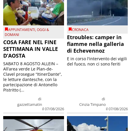
APPUNTAMENTI
,
OGGI &
CRONACA
DOMANI
Etroubles: camper in
COSA FARE NEL FINE
fiamme nella galleria
SETTIMANA IN VALLE
di Echevennoz
D’AOSTA
E in corso l'intervento dei vigili
SABATO 8 AGOSTO ALLEIN –
del fuoco, non ci sono feriti
All’area verde Le Plan-de-
Clavel prosegue “ItinerDante”,
le letture dantesche, con la
partecipazione di Antonello
Pistritto (...
di
di
gazzettamatin
Cinzia Timpano
il 07/08/2026
il 07/08/2026