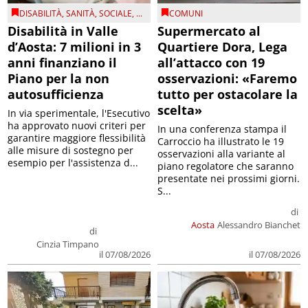
DISABILITÀ
,
SANITÀ
,
SOCIALE
, ...
COMUNI
Disabilità in Valle
Supermercato al
d’Aosta: 7 milioni in 3
Quartiere Dora, Lega
anni finanziano il
all’attacco con 19
Piano per la non
osservazioni: «Faremo
autosufficienza
tutto per ostacolare la
scelta»
In via sperimentale, l'Esecutivo
ha approvato nuovi criteri per
In una conferenza stampa il
garantire maggiore flessibilità
Carroccio ha illustrato le 19
alle misure di sostegno per
osservazioni alla variante al
esempio per l'assistenza d...
piano regolatore che saranno
presentate nei prossimi giorni.
S...
di
Aosta
Alessandro Bianchet
di
Cinzia Timpano
il 07/08/2026
il 07/08/2026