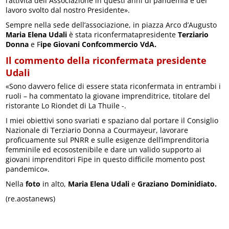
l’attività dell’’Associazione in questi anni di pandemia e del
lavoro svolto dal nostro Presidente».
Sempre nella sede dell’associazione, in piazza Arco d’Augusto
Maria Elena Udali
è stata riconfermatapresidente
Terziario
Donna
e F
ipe Giovani Confcommercio VdA.
Il commento della riconfermata presidente
Udali
«Sono davvero felice di essere stata riconfermata in entrambi i
ruoli – ha commentato la giovane imprenditrice, titolare del
ristorante Lo Riondet di La Thuile -.
I miei obiettivi sono svariati e spaziano dal portare il Consiglio
Nazionale di Terziario Donna a Courmayeur, lavorare
proficuamente sul PNRR e sulle esigenze dell’imprenditoria
femminile ed ecosostenibile e dare un valido supporto ai
giovani imprenditori Fipe in questo difficile momento post
pandemico».
Nella
foto
in alto,
Maria Elena Udali
e
Graziano Dominidiato.
(re.aostanews)