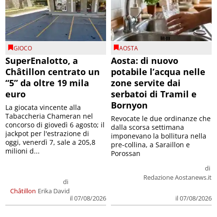
GIOCO
AOSTA
SuperEnalotto, a
Aosta: di nuovo
Châtillon centrato un
potabile l’acqua nelle
“5” da oltre 19 mila
zone servite dai
euro
serbatoi di Tramil e
Bornyon
La giocata vincente alla
Tabaccheria Chameran nel
Revocate le due ordinanze che
concorso di giovedì 6 agosto; il
dalla scorsa settimana
jackpot per l'estrazione di
imponevano la bollitura nella
oggi, venerdì 7, sale a 205,8
pre-collina, a Saraillon e
milioni d...
Porossan
di
Redazione Aostanews.it
di
Châtillon
Erika David
il 07/08/2026
il 07/08/2026