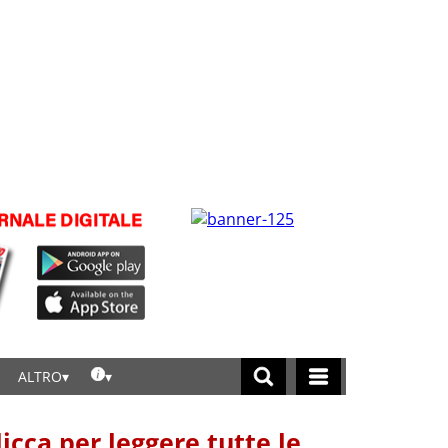
ALTRO
licca per leggere tutte le