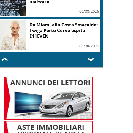
mi ha formato, continuerò a
cantarlo
il 06/08/2026
Sogin: in 2025 utile balza oltre
2,5 mln, decommissioning al
47,7%
il 06/08/2026
❮
❯