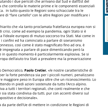
utando i due pericoli che arrivano dal Sud e dall’Est del
na che controlla le materie prime e le componenti essenziali
a. In tutto questo le Regioni sono schiacciate tra le
re di “fare cartello” con le altre Regioni per modificare i
chiarito che «la tanto proclamata fratellanza europea non si
i crisi, come ad esempio la pandemia, ogni Stato si è
a l’ideale europeo di mutuo soccorso tra Stati. Mai come in
 i confini ed ha cominciato a parlare di sovranismo
onnesso, così come è stato magnificato fino ad ora, è
 si è impegnata a parlare di pace dimenticando però la
he in questo momento è particolarmente esplosiva. Se si
ropa dell’aiuto tra Stati a prevalere ma la prevaricazione
ito Democratico,
Paolo Cretier
, «
l
e nostre caratteristiche di
 per la forte pendenza sia per i piccoli numeri, penalizzano
ere maggiore peso in Europa oltre che un riconoscimento. Lo
ndo in piedi azioni sostenute da tutto l’Arco alpino.
 a tutti i territori regionali, che conti realmente e che
ia stata condivisa da tutti, pur con accenti diversi sul
ositivo e decisionale».
tà da parte dell’Ue di mettere in condizione le Regioni di