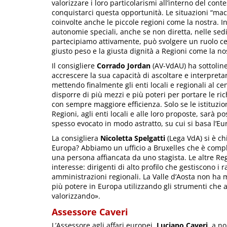
valorizzare i loro particolarismi all’interno del co
conquistarci questa opportunità. Le situazioni “mac
coinvolte anche le piccole regioni come la nostra. 
autonomie speciali, anche se non diretta, nelle sed
partecipiamo attivamente, può svolgere un ruolo cen
giusto peso e la giusta dignità a Regioni come la no
Il consigliere
Corrado Jordan
(AV-VdAU) ha sottoline
accrescere la sua capacità di ascoltare e interpretar
mettendo finalmente gli enti locali e regionali al
disporre di più mezzi e più poteri per portare le richi
con sempre maggiore efficienza. Solo se le istituzi
Regioni, agli enti locali e alle loro proposte, sarà p
spesso evocato in modo astratto, su cui si basa l’Eu
La consigliera
Nicoletta Spelgatti
(Lega VdA) si è ch
Europa? Abbiamo un ufficio a Bruxelles che è comple
una persona affiancata da uno stagista. Le altre Re
interesse: dirigenti di alto profilo che gestiscono i
amministrazioni regionali. La Valle d’Aosta non ha
più potere in Europa utilizzando gli strumenti che
valorizzando».
Assessore Caveri
L’Assessore agli affari europei,
Luciano Caveri
, a n