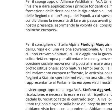
Per il capogruppo di Alliance Valdôtaine – VdA Unie
iniziare a dare applicazione i principi fondanti del f
formazione delle decisioni che le riguardano e il pri
delle Regioni o di un’Europa dei Popoli, a cui spes
condividiamo la necessità di fare un passo avanti 
nostra presenza, esprimendo la volontà del Consigli
politiche europee».
Per il consigliere di Stella Alpina
Pierluigi Marquis
,
dell’Europa e di una visione sovranazionale. Gli ann
cui non eravamo abituati, cui si è aggiunta la guerra
solidarietà europea per affrontare le conseguenze 
coesione sociale nuova non si potrà affermare una p
profilo istituzionale: sono maturi i tempi per cui l
del Parlamento europeo rafforzato, le articolazioni 
Regioni a Statuto speciale: noi viviamo una situazi
rappresentante al Parlamento europeo visti i nostr
Il vicecapogruppo della Lega VdA,
Stefano Aggravi
,
risoluzione, è necessario essere realisti rispetto al
dedalo burocratico fatto di contraddizioni. A livell
Stato ragiona e agisce sulla base del proprio intere
abbiamo visto bene con la pandemia. Abbiamo una gu