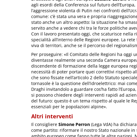
agli esordi della Conferenza sul futuro dell’Europa, 
l’aggressione violenta di Putin nei confronti dell’Uc
comune: c’è stata una vera e propria riaggregazion
stato anche un altro aspetto: la situazione ha smasc
servito anche a vedere chi tra le forze politiche ave
Con il lavoro presentato oggi, che scaturisce nella 
specialità all’interno delle Regioni europee. La ret
viva di territori, anche se il percorso del regiona
Per proseguire: «Il Comitato delle Regioni ha oggi 
diventasse realmente una seconda Camera europea
discendente di formazione della legge europea regio
necessità di poter portare quei correttivi rispetto al
che sono fissate nell’articolo 2 dello Statuto special
tornasole è la questione dell’idroelettrico: mai come
Draghi invitandolo a guardare cos’ha fatto l’Europa,
si possono chiedere degli interventi rapidi ad azie
del futuro: questo è un tema rispetto al quale le 
essenziali per le popolazioni alpine».
Altri interventi
Il consigliere
Simone Perron
(Lega VdA) ha dichiara
come partito: riformare il nostro Stato nazionale in
ambito europeo come fanno tutte le altre nazioni. 