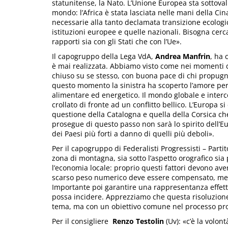
statunitense, la Nato. L’Unione Europea sta sottoval
mondo: l’Africa è stata lasciata nelle mani della Ci
necessarie alla tanto declamata transizione ecologic
istituzioni europee e quelle nazionali. Bisogna cerca
rapporti sia con gli Stati che con l’Ue».
Il capogruppo della Lega VdA,
Andrea Manfrin
, ha 
è mai realizzata. Abbiamo visto come nei momenti d
chiuso su se stesso, con buona pace di chi propugn
questo momento la sinistra ha scoperto l’amore per
alimentare ed energetico. Il mondo globale e interc
crollato di fronte ad un conflitto bellico. L’Europa
questione della Catalogna e quella della Corsica c
prosegue di questo passo non sarà lo spirito dell’Eu
dei Paesi più forti a danno di quelli più deboli».
Per il capogruppo di Federalisti Progressisti – Part
zona di montagna, sia sotto l’aspetto orografico sia
l’economia locale: proprio questi fattori devono av
scarso peso numerico deve essere compensato, mette
Importante poi garantire una rappresentanza effettiva
possa incidere. Apprezziamo che questa risoluzione s
tema, ma con un obiettivo comune nel processo prop
Per il consigliere
Renzo Testolin
(Uv): «c’è la volon