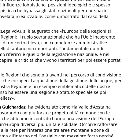
ti influenze lobbistiche, posizioni ideologiche e spesso
pistica che bypassa gli stati nazionali per dar spazio
rivelata irrealizzabile, come dimostrato dal caso della
(Lega VdA), si è augurato che
«
l’Europa delle Regioni si
 Regioni: il ruolo sovranazionale che ha l’Ue è incoerente
ve di un certo rilievo, con competenze amministrative
velli di autonomia importanti. Fondamentale quindi
mo riferirci è quello della legislazione nazionale, è nel
pire le criticità che vivono i territori per poi essere portati
e Regioni che sono più avanti nel percorso di condivisione
e che europeo. La questione della gestione delle acque, per
 nostra Regione è un esempio emblematico delle nostre
 senso ha essere una Regione a Statuto speciale se poi
elles?».
a Guichardaz
, ha evidenziato come «la Valle d’Aosta ha
lavorando con più forza e progettualità comune con le
vani che abbiamo incontrato hanno una visione dell’Europa
un’Europa diversa, più unita e solidale. Occorre rafforzare,
alla rete per l’interazione tra aree montane e zone di
ema all’interno del Consiglio con maggiore forza perché