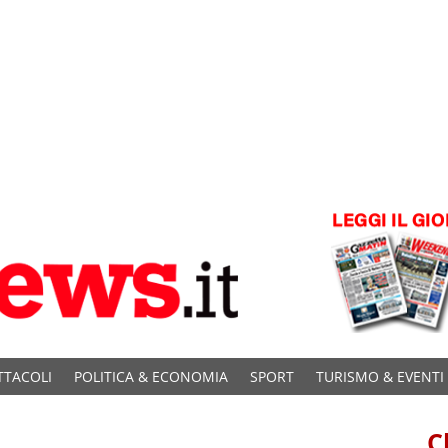
TTACOLI
POLITICA & ECONOMIA
SPORT
TURISMO & EVENTI
C