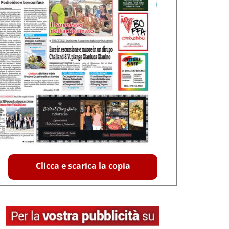
Clicca e scarica la copia