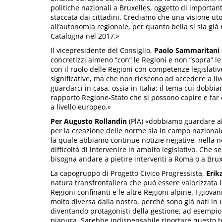
politiche nazionali a Bruxelles, oggetto di importan
staccata dai cittadini. Crediamo che una visione uto
all’autonomia regionale, per quanto bella si sia già 
Catalogna nel 2017.
»
Il vicepresidente del Consiglio,
Paolo Sammaritani
concretizzi almeno “con” le Regioni e non “sopra” le
con il ruolo delle Regioni con competenze legislati
significative, ma che non riescono ad accedere a li
guardarci in casa, ossia in Italia: il tema cui dobbia
rapporto Regione-Stato che si possono capire e far ca
a livello europeo.
»
Per Augusto Rollandin
(PlA) «dobbiamo guardare all
per la creazione delle norme sia in campo nazional
la quale abbiamo continue notizie negative, nella
difficoltà di intervenire in ambito legislativo. Che
bisogna andare a pietire interventi a Roma o a Brux
La capogruppo di Progetto Civico Progressista,
Erik
natura transfrontaliera che può essere valorizzata 
Regioni confinanti e le altre Regioni alpine. I gio
molto diversa dalla nostra, perché sono già nati in 
diventando protagonisti della gestione, ad esempio 
pianura. Sarebbe indispensabile riportare questo t