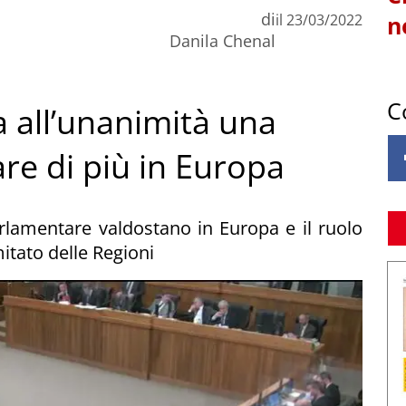
di
il
23/03/2022
n
Danila Chenal
C
a all’unanimità una
are di più in Europa
arlamentare valdostano in Europa e il ruolo
itato delle Regioni