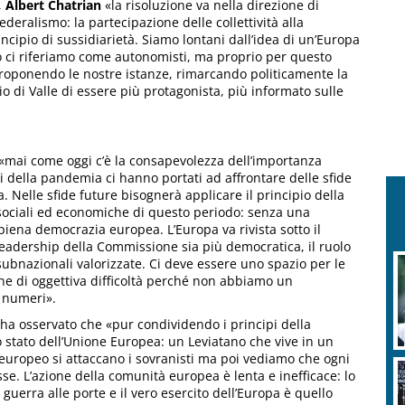
,
Albert Chatrian
«la risoluzione va nella direzione di
ederalismo: la partecipazione delle collettività alla
ncipio di sussidiarietà. Siamo lontani dall’idea di un’Europa
so ci riferiamo come autonomisti, ma proprio per questo
proponendo le nostre istanze, rimarcando politicamente la
o di Valle di essere più protagonista, più informato sulle
 «mai come oggi c’è la consapevolezza dell’importanza
i della pandemia ci hanno portati ad affrontare delle sfide
. Nelle sfide future bisognerà applicare il principio della
sociali ed economiche di questo periodo: senza una
iena democrazia europea. L’Europa va rivista sotto il
a leadership della Commissione sia più democratica, il ruolo
subnazionali valorizzate. Ci deve essere uno spazio per le
one di oggettiva difficoltà perché non abbiamo un
i numeri».
 ha osservato che «pur condividendo i principi della
lo stato dell’Unione Europea: un Leviatano che vive in un
o europeo si attaccano i sovranisti ma poi vediamo che ogni
sse. L’azione della comunità europea è lenta e inefficace: lo
erra alle porte e il vero esercito dell’Europa è quello