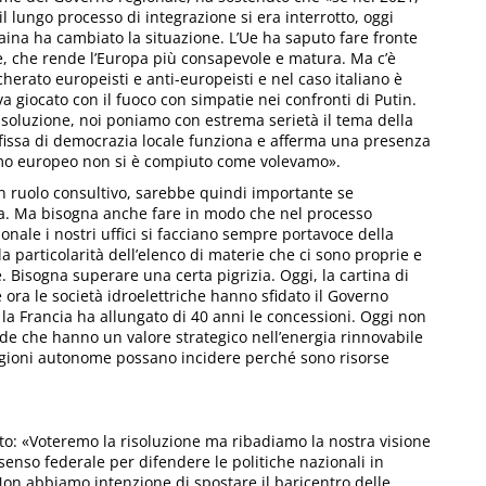
il lungo processo di integrazione si era interrotto, oggi
raina ha cambiato la situazione. L’Ue ha saputo fare fronte
e, che rende l’Europa più consapevole e matura. Ma c’è
herato europeisti e anti-europeisti e nel caso italiano è
va giocato con il fuoco con simpatie nei confronti di Putin.
risoluzione, noi poniamo con estrema serietà il tema della
e fissa di democrazia locale funziona e afferma una presenza
lismo europeo non si è compiuto come volevamo».
un ruolo consultivo, sarebbe quindi importante se
. Ma bisogna anche fare in modo che nel processo
nale i nostri uffici si facciano sempre portavoce della
la particolarità dell’elenco di materie che ci sono proprie e
e. Bisogna superare una certa pigrizia. Oggi, la cartina di
 ora le società idroelettriche hanno sfidato il Governo
 la Francia ha allungato di 40 anni le concessioni. Oggi non
nde che hanno un valore strategico nell’energia rinnovabile
Regioni autonome possano incidere perché sono risorse
to: «Voteremo la risoluzione ma ribadiamo la nostra visione
 senso federale per difendere le politiche nazionali in
Non abbiamo intenzione di spostare il baricentro delle