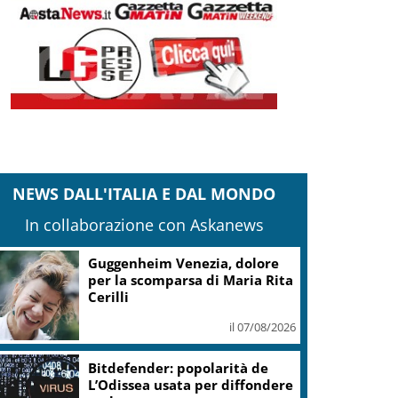
NEWS DALL'ITALIA E DAL MONDO
In collaborazione con Askanews
Covid, ‘Conte-day’ in
commissione: “non sono un
eroe ma un uomo corretto,
non troverete nulla”
il 06/08/2026
Guccini, Meloni: l’ho amato e