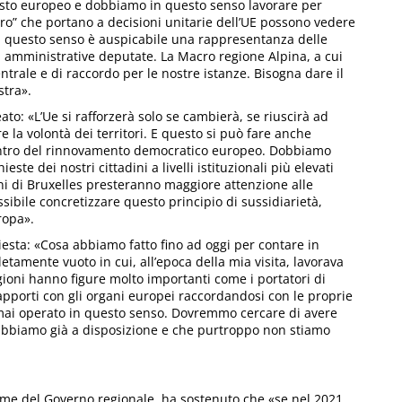
ntesto europeo e dobbiamo in questo senso lavorare per
ro” che portano a decisioni unitarie dell’UE possono vedere
In questo senso è auspicabile una rappresentanza delle
i amministrative deputate. La Macro regione Alpina, a cui
trale e di raccordo per le nostre istanze. Bisogna dare il
stra».
ato: «L’Ue si rafforzerà solo se cambierà, se riuscirà ad
e la volontà dei territori. E questo si può fare anche
 centro del rinnovamento democratico europeo. Dobbiamo
este dei nostri cittadini a livelli istituzionali più elevati
oni di Bruxelles presteranno maggiore attenzione alle
ossibile concretizzare questo principio di sussidiarietà,
ropa».
iesta: «Cosa abbiamo fatto fino ad oggi per contare in
tamente vuoto in cui, all’epoca della mia visita, lavorava
gioni hanno figure molto importanti come i portatori di
 rapporti con gli organi europei raccordandosi con le proprie
 mai operato in questo senso. Dovremmo cercare di avere
 abbiamo già a disposizione e che purtroppo non stiamo
ome del Governo regionale, ha sostenuto che «se nel 2021,