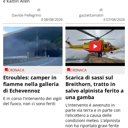
e Kaitlin Allen
di
di
Davide Pellegrino
gazzettamatin
il 08/08/2026
il 07/08/2026
CRONACA
CRONACA
Etroubles: camper in
Scarica di sassi sul
fiamme nella galleria
Breithorn, tratto in
di Echevennoz
salvo alpinista ferito a
una gamba
E in corso l'intervento dei vigili
del fuoco, non ci sono feriti
L'intervento è avvenuto in
parte via terra e in parte con
l'elicottero a causa delle
condizioni meteo. L'alpinista
non ha riportato gravi ferite