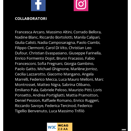
COLLABORATORI
Francesca Arcaro, Massimo Altini, Corrado Bellora,
Nadine Blanc, Riccardo Bortolotti, Manila Calipari,
Giulia Calisti, Nadia Camposaragna, Paolo Ciambi,
Filippo Clermont, Carol Di Vito, Christian Leo
Dufour, Christian Evaspasiano, Giuseppe Farinella,
Enrico Formento Dojot, Bruno Fracasso, Fabio
Francesconi, Sofia Fregnani, Giorgia Gambino,
Paolo Gatto, Michael Ghignone, Marlène Jorrioz,
Cecilia Lazzarotto, Giacomo Mangano, Angela
Marrelli, Federico Mecca, Luca Mauro Melloni, Marc
Montrosset, Matteo Nigra, Sabrina Olibano,
Emiliano Pala, Gabriele Peloso, Maurizio Pitti, Loris
Ponsetto, Andrea Portigliatti, Mattia Pramotton,
Deniel Pession, Raffaele Romano, Enrico Ruggeri,
Riccardo Savoye, Federica Tercinod, Federico
Tigellio Benvenuto, Luca Massimo Trifilò