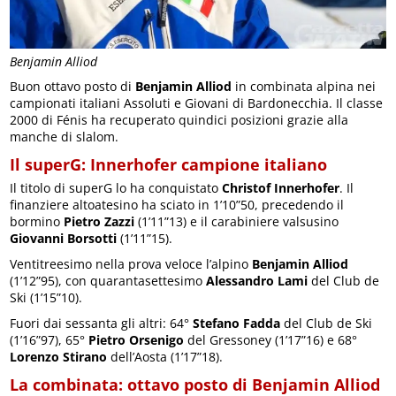
Benjamin Alliod
Buon ottavo posto di
Benjamin Alliod
in combinata alpina nei
campionati italiani Assoluti e Giovani di Bardonecchia. Il classe
2000 di Fénis ha recuperato quindici posizioni grazie alla
manche di slalom.
Il superG: Innerhofer campione italiano
Il titolo di superG lo ha conquistato
Christof Innerhofer
. Il
finanziere altoatesino ha sciato in 1’10”50, precedendo il
bormino
Pietro Zazzi
(1’11”13) e il carabiniere valsusino
Giovanni Borsotti
(1’11”15).
Ventitreesimo nella prova veloce l’alpino
Benjamin Alliod
(1’12”95), con quarantasettesimo
Alessandro Lami
del Club de
Ski (1’15”10).
Fuori dai sessanta gli altri: 64°
Stefano Fadda
del Club de Ski
(1’16”97), 65°
Pietro Orsenigo
del Gressoney (1’17”16) e 68°
Lorenzo Stirano
dell’Aosta (1’17”18).
La combinata: ottavo posto di Benjamin Alliod