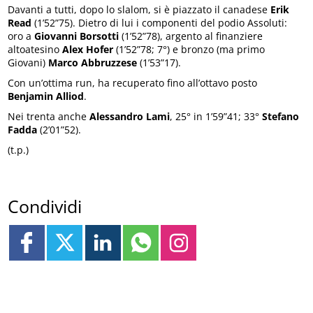
Davanti a tutti, dopo lo slalom, si è piazzato il canadese
Erik
Read
(1’52”75). Dietro di lui i componenti del podio Assoluti:
oro a
Giovanni Borsotti
(1’52”78), argento al finanziere
altoatesino
Alex Hofer
(1’52”78; 7°) e bronzo (ma primo
Giovani)
Marco Abbruzzese
(1’53”17).
Con un’ottima run, ha recuperato fino all’ottavo posto
Benjamin Alliod
.
Nei trenta anche
Alessandro Lami
, 25° in 1’59”41; 33°
Stefano
Fadda
(2’01”52).
(t.p.)
Condividi