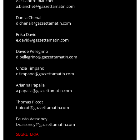
Alessandro Bianchet
a.bianchet@gazzettamatin.com
Danila Chenal
d.chenal@gazzettamatin.com
Erika David
e.david@gazzettamatin.com
Davide Pellegrino
d.pellegrino@gazzettamatin.com
Cinzia Timpano
c.timpano@gazzettamatin.com
Arianna Papalia
a.papalia@gazzettamatin.com
Thomas Piccot
t.piccot@gazzettamatin.com
Fausto Vassoney
f.vassoney@gazzettamatin.com
SEGRETERIA