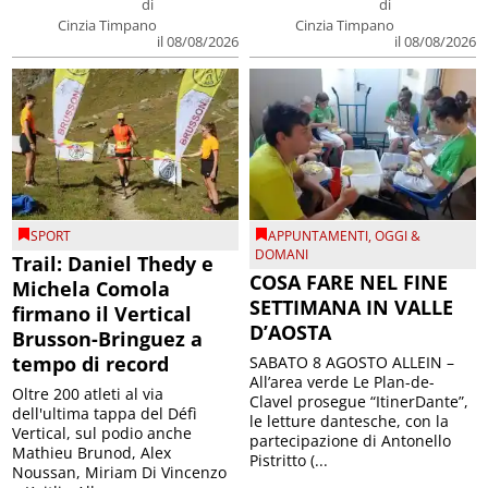
di
di
Cinzia Timpano
Cinzia Timpano
il 08/08/2026
il 08/08/2026
SPORT
APPUNTAMENTI
,
OGGI &
DOMANI
Trail: Daniel Thedy e
COSA FARE NEL FINE
Michela Comola
SETTIMANA IN VALLE
firmano il Vertical
D’AOSTA
Brusson-Bringuez a
tempo di record
SABATO 8 AGOSTO ALLEIN –
All’area verde Le Plan-de-
Oltre 200 atleti al via
Clavel prosegue “ItinerDante”,
dell'ultima tappa del Défì
le letture dantesche, con la
Vertical, sul podio anche
partecipazione di Antonello
Mathieu Brunod, Alex
Pistritto (...
Noussan, Miriam Di Vincenzo