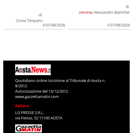
di
cervinia
Alessandro Bianchet
di
Cinzia Timpano
il 07/08/2026
il 07/08/2026
Quotidiano online Iscrizione al Tribunale di Aosta n.
8/2012
Autorizzazione del 13/12/2012
www.gazzettamatin.com
Editore
LG PRESSE S.R.L.
via Festaz, 52 11100 AOSTA