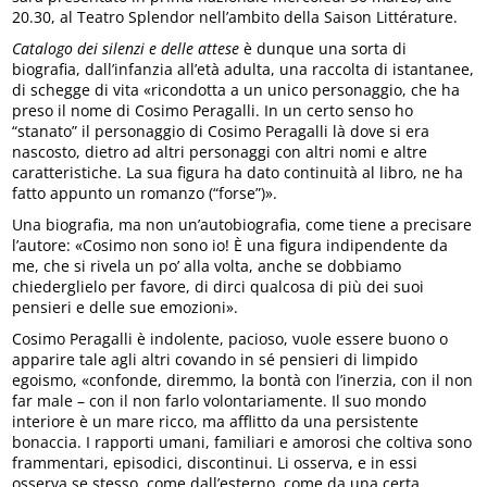
20.30, al Teatro Splendor nell’ambito della Saison Littérature.
Catalogo dei silenzi e delle attese
è dunque una sorta di
biografia, dall’infanzia all’età adulta, una raccolta di istantanee,
di schegge di vita «ricondotta a un unico personaggio, che ha
preso il nome di Cosimo Peragalli. In un certo senso ho
“stanato” il personaggio di Cosimo Peragalli là dove si era
nascosto, dietro ad altri personaggi con altri nomi e altre
caratteristiche. La sua figura ha dato continuità al libro, ne ha
fatto appunto un romanzo (“forse”)».
Una biografia, ma non un’autobiografia, come tiene a precisare
l’autore: «Cosimo non sono io! È una figura indipendente da
me, che si rivela un po’ alla volta, anche se dobbiamo
chiederglielo per favore, di dirci qualcosa di più dei suoi
pensieri e delle sue emozioni».
Cosimo Peragalli è indolente, pacioso, vuole essere buono o
apparire tale agli altri covando in sé pensieri di limpido
egoismo, «confonde, diremmo, la bontà con l’inerzia, con il non
far male – con il non farlo volontariamente. Il suo mondo
interiore è un mare ricco, ma afflitto da una persistente
bonaccia. I rapporti umani, familiari e amorosi che coltiva sono
frammentari, episodici, discontinui. Li osserva, e in essi
osserva se stesso, come dall’esterno, come da una certa