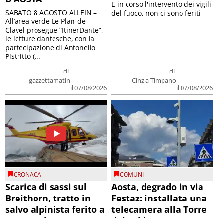
E in corso l'intervento dei vigili
SABATO 8 AGOSTO ALLEIN –
del fuoco, non ci sono feriti
All’area verde Le Plan-de-
Clavel prosegue “ItinerDante”,
le letture dantesche, con la
partecipazione di Antonello
Pistritto (...
di
di
gazzettamatin
Cinzia Timpano
il 07/08/2026
il 07/08/2026
CRONACA
COMUNI
Scarica di sassi sul
Aosta, degrado in via
Breithorn, tratto in
Festaz: installata una
salvo alpinista ferito a
telecamera alla Torre