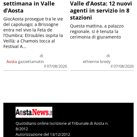
settimana in Valle
Valle d’Aosta: 12 nuovi
d’Aosta
agenti in servizio in 8
stazioni
GiocAosta prosegue tra le vie
del capoluogo; a Brissogne
Questa mattina, a palazzo
entra nel vivo la Feta de
regionale, si è tenuta la
l’Oumbra; Etroubles ospita la
cerimonia di giuramento
Veillà; a Chamois tocca al
Festival A...
di
di
Aosta
gazzettamatin
ethienne bredy
il 07/08/2026
il 07/08/2026
Quotidiano online Iscrizione al Tribunale di Aosta n.
8/2012
Autorizzazione del 13/12/2012