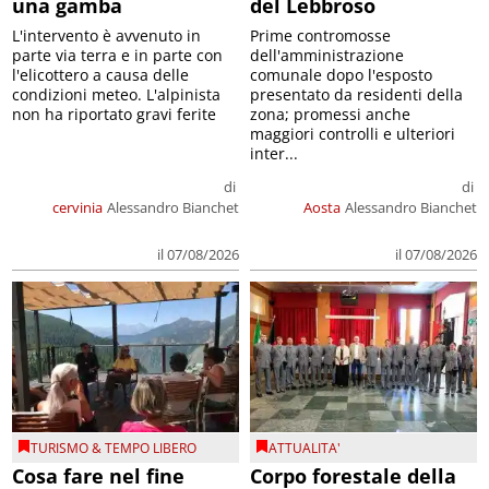
una gamba
del Lebbroso
L'intervento è avvenuto in
Prime contromosse
parte via terra e in parte con
dell'amministrazione
l'elicottero a causa delle
comunale dopo l'esposto
condizioni meteo. L'alpinista
presentato da residenti della
non ha riportato gravi ferite
zona; promessi anche
maggiori controlli e ulteriori
inter...
di
di
cervinia
Alessandro Bianchet
Aosta
Alessandro Bianchet
il 07/08/2026
il 07/08/2026
TURISMO & TEMPO LIBERO
ATTUALITA'
Cosa fare nel fine
Corpo forestale della