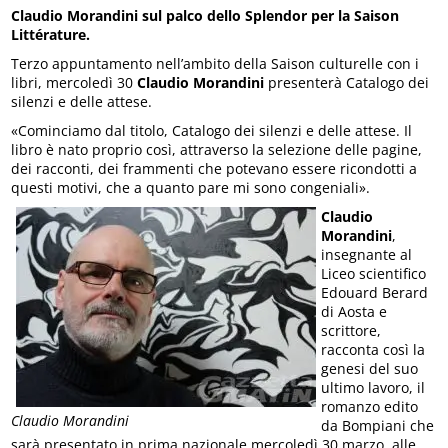
Claudio Morandini sul palco dello Splendor per la Saison
Littérature.
Terzo appuntamento nell’ambito della Saison culturelle con i
libri, mercoledì 30
Claudio Morandini
presenterà Catalogo dei
silenzi e delle attese.
«Cominciamo dal titolo, Catalogo dei silenzi e delle attese. Il
libro è nato proprio così, attraverso la selezione delle pagine,
dei racconti, dei frammenti che potevano essere ricondotti a
questi motivi, che a quanto pare mi sono congeniali».
Claudio
Morandini
,
insegnante al
Liceo scientifico
Edouard Berard
di Aosta e
scrittore,
racconta così la
genesi del suo
ultimo lavoro, il
romanzo edito
Claudio Morandini
da Bompiani che
sarà presentato in prima nazionale mercoledì 30 marzo, alle