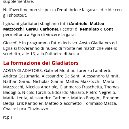
supplementare.
Nell’overtime non si spezza l’equilibrio e la gara si decide con
gli shootout.
I giovani gladiatori sbagliano tutti (
Andriolo
,
Matteo
Mazzocchi
,
Garau
,
Carbone
). I centri di
Remolato
e
Cont
permettono a Egna di vincere la gara.
Giovedì è in programma l’atto decisivo. Aosta Gladiators ed
Egna si troveranno di nuovo di fronte nel match che vale lo
scudetto, alle 16, alla Patinoire di Aosta.
La formazione dei Gladiators
AOSTA GLADIATORS: Gabriel Montini, Lorenzo Lamberti,
Andrea Gesumaria, Alessandro De Santi, Alessandro Minniti,
Nathan Garau, Nicholas Gianni, Matteo Mazzocchi, Marta
Mazzocchi, Nicolas Andriolo, Gianmarco Fraschetta, Thomas
Badoglio, Nicolò Torchio, Edoardo Muraro, Pietro Negrello,
Mattia Lenta, Alessandro Carbone, Matteo Bongini, Brendon
Dedja, Erik Kantioler, Matteo Giacometto, Tommaso Mazza.
Coach: Luca Giovinazzo.
(t.p.)