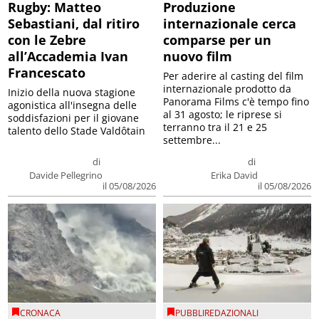
Rugby: Matteo
Produzione
Sebastiani, dal ritiro
internazionale cerca
con le Zebre
comparse per un
all’Accademia Ivan
nuovo film
Francescato
Per aderire al casting del film
internazionale prodotto da
Inizio della nuova stagione
Panorama Films c'è tempo fino
agonistica all'insegna delle
al 31 agosto; le riprese si
soddisfazioni per il giovane
terranno tra il 21 e 25
talento dello Stade Valdôtain
settembre...
di
di
Davide Pellegrino
Erika David
il 05/08/2026
il 05/08/2026
CRONACA
PUBBLIREDAZIONALI