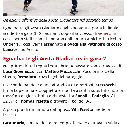
Un'azione offensiva degli Aosta Gladiators nel secondo tempo
Egna batte gli Aosta Gladiators agli shootout e porta la finale
scudetto a gara-3. Gli aostani, dopo il successo di
venerdì
in
casa, sono stati sconfitti lontano dalle mura amiche. Il tricolore
Under 17, così, verrà assegnato
giovedì alla Patinoire di corso
Lancieri
, ad Aosta.
Egna batte gli Aosta Gladiators in gara-2
Nel primo drittel regna l’equilibrio. A passare sono i ragazzi di
Luca Giovinazzo
, con
Matteo Mazzocchi
. Poco prima della
sirena,
Remolato
trova il gol del pareggio.
Il secondo parziale è una girandola di emozioni.
Mazzocchi
firma la personale doppietta e riporta avanti i suoi. Intorno alla
mezz’ora di gioco, botta e risposta tra
Sanoll
e
Badoglio
. Al
32’57” è
Thomas Pisetta
a trovare il gol del 3-3.
A poco più di un minuto dal riposo,
Villi Pisetta
mette la
freccia.
Gesumaria
, a metà del terzo tempo, fa 4-4 e allunga la sfida al