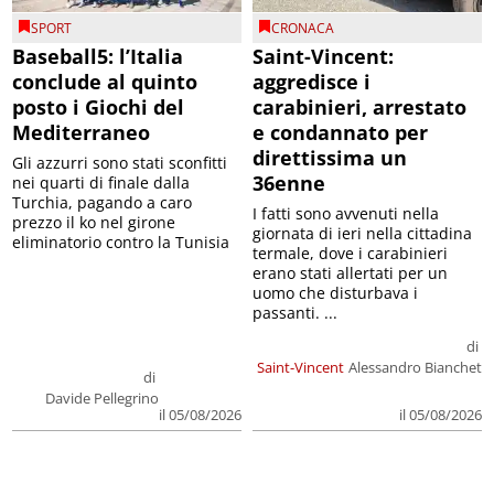
SPORT
CRONACA
Baseball5: l’Italia
Saint-Vincent:
conclude al quinto
aggredisce i
posto i Giochi del
carabinieri, arrestato
Mediterraneo
e condannato per
direttissima un
Gli azzurri sono stati sconfitti
36enne
nei quarti di finale dalla
Turchia, pagando a caro
I fatti sono avvenuti nella
prezzo il ko nel girone
giornata di ieri nella cittadina
eliminatorio contro la Tunisia
termale, dove i carabinieri
erano stati allertati per un
uomo che disturbava i
passanti. ...
di
Saint-Vincent
Alessandro Bianchet
di
Davide Pellegrino
il 05/08/2026
il 05/08/2026