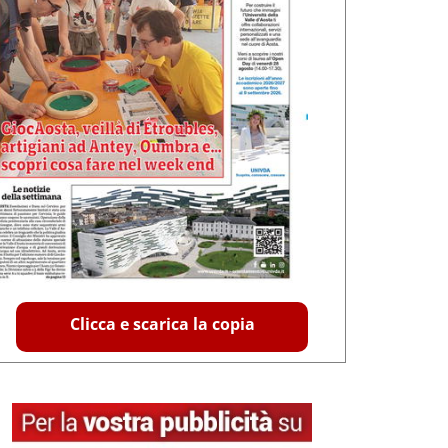
Clicca e scarica la copia