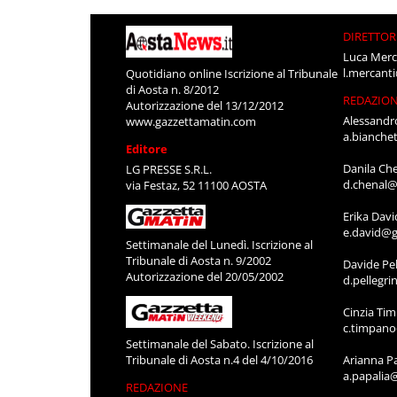
DIRETTOR
Luca Merc
l.mercant
Quotidiano online Iscrizione al Tribunale
di Aosta n. 8/2012
REDAZIO
Autorizzazione del 13/12/2012
Alessandr
www.gazzettamatin.com
a.bianche
Editore
Danila Ch
LG PRESSE S.R.L.
d.chenal@
via Festaz, 52 11100 AOSTA
Erika Davi
e.david@g
Settimanale del Lunedì. Iscrizione al
Tribunale di Aosta n. 9/2002
Davide Pel
Autorizzazione del 20/05/2002
d.pellegr
Cinzia Ti
c.timpan
Settimanale del Sabato. Iscrizione al
Tribunale di Aosta n.4 del 4/10/2016
Arianna P
a.papalia
REDAZIONE