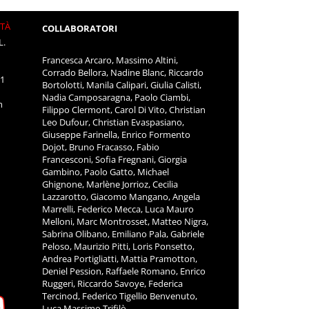
ITÀ
COLLABORATORI
L.
Francesca Arcaro, Massimo Altini,
Corrado Bellora, Nadine Blanc, Riccardo
11
Bortolotti, Manila Calipari, Giulia Calisti,
Nadia Camposaragna, Paolo Ciambi,
m
Filippo Clermont, Carol Di Vito, Christian
Leo Dufour, Christian Evaspasiano,
Giuseppe Farinella, Enrico Formento
Dojot, Bruno Fracasso, Fabio
Francesconi, Sofia Fregnani, Giorgia
Gambino, Paolo Gatto, Michael
Ghignone, Marlène Jorrioz, Cecilia
Lazzarotto, Giacomo Mangano, Angela
Marrelli, Federico Mecca, Luca Mauro
Melloni, Marc Montrosset, Matteo Nigra,
Sabrina Olibano, Emiliano Pala, Gabriele
Peloso, Maurizio Pitti, Loris Ponsetto,
Andrea Portigliatti, Mattia Pramotton,
Deniel Pession, Raffaele Romano, Enrico
Ruggeri, Riccardo Savoye, Federica
Tercinod, Federico Tigellio Benvenuto,
Luca Massimo Trifilò