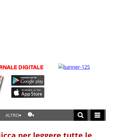
ALTRO
licca per leggere tutte le