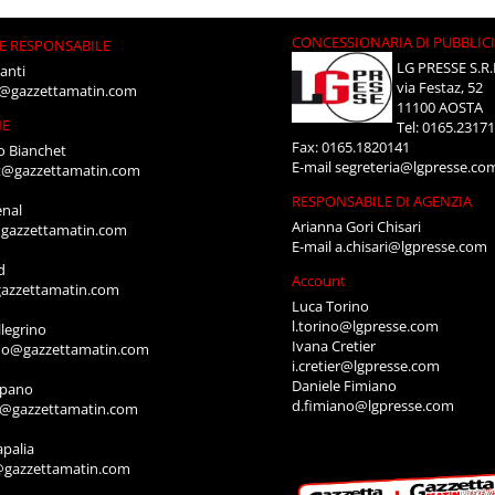
CONCESSIONARIA DI PUBBLIC
E RESPONSABILE
LG PRESSE S.R.
anti
via Festaz, 52
i@gazzettamatin.com
11100 AOSTA
NE
Tel: 0165.2317
Fax: 0165.1820141
o Bianchet
E-mail
segreteria@lgpresse.co
t@gazzettamatin.com
RESPONSABILE DI AGENZIA
enal
Arianna Gori Chisari
gazzettamatin.com
E-mail
a.chisari@lgpresse.com
d
Account
azzettamatin.com
Luca Torino
l.torino@lgpresse.com
legrino
Ivana Cretier
ino@gazzettamatin.com
i.cretier@lgpresse.com
Daniele Fimiano
mpano
d.fimiano@lgpresse.com
o@gazzettamatin.com
apalia
@gazzettamatin.com