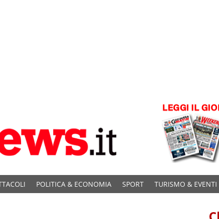
TTACOLI
POLITICA & ECONOMIA
SPORT
TURISMO & EVENTI
C