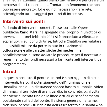
alla media nazionale, quindi siamo tutti al lavoro per creare un
percorso che ci consenta di affrontare un fenomeno che non
può essere ignorato». Ed è quindi necessario «fare rete,
coinvolgendo tutti i soggetti portatori di interesse».
Interventi sui ponti
Parlando di interventi concreti, l’assessore alle Opere
pubbliche
Carlo Marzi
ha spiegato che, proprio in un’ottica di
prevenzione, «nel febbraio 2021 si è proceduto a effettuare
sopralluoghi sui ponti di Avise, Introd e Chatillon per valutare
le possibili misure da porre in atto in relazione alla
collocazione e alle caratteristiche dei medesimi e,
parallelamente, si sono avviate le procedure per il necessario
reperimento dei fondi necessari a far fronte agli interventi da
programmare».
Introd
In questo contesto, il ponte di Introd è stato oggetto di alcuni
interventi, tra cui il potenziamento dell’illuminazione e
l’installazione di un dissuasore sonoro basato sull’analisi video
di immagini termiche di avanguardia; in concreto, ogni volta
che viene superata una delle linee virtuali di sconfinamento
posizionate sui lati del ponte, il sistema genera un allarme.
Non solo, perché «su richiesta dell’Assessorato alla sanità – ha