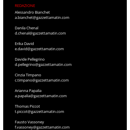
REDAZIONE
Alessandro Bianchet
a.bianchet@gazzettamatin.com
Danila Chenal
d.chenal@gazzettamatin.com
Erika David
e.david@gazzettamatin.com
Davide Pellegrino
d.pellegrino@gazzettamatin.com
Cinzia Timpano
c.timpano@gazzettamatin.com
Arianna Papalia
a.papalia@gazzettamatin.com
Thomas Piccot
t.piccot@gazzettamatin.com
Fausto Vassoney
f.vassoney@gazzettamatin.com