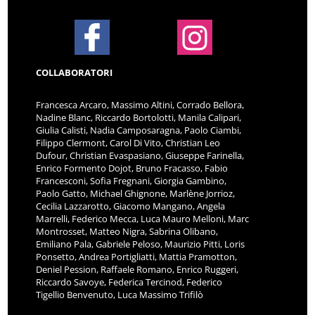
COLLABORATORI
Francesca Arcaro, Massimo Altini, Corrado Bellora,
Nadine Blanc, Riccardo Bortolotti, Manila Calipari,
Giulia Calisti, Nadia Camposaragna, Paolo Ciambi,
Filippo Clermont, Carol Di Vito, Christian Leo
Dufour, Christian Evaspasiano, Giuseppe Farinella,
Enrico Formento Dojot, Bruno Fracasso, Fabio
Francesconi, Sofia Fregnani, Giorgia Gambino,
Paolo Gatto, Michael Ghignone, Marlène Jorrioz,
Cecilia Lazzarotto, Giacomo Mangano, Angela
Marrelli, Federico Mecca, Luca Mauro Melloni, Marc
Montrosset, Matteo Nigra, Sabrina Olibano,
Emiliano Pala, Gabriele Peloso, Maurizio Pitti, Loris
Ponsetto, Andrea Portigliatti, Mattia Pramotton,
Deniel Pession, Raffaele Romano, Enrico Ruggeri,
Riccardo Savoye, Federica Tercinod, Federico
Tigellio Benvenuto, Luca Massimo Trifilò