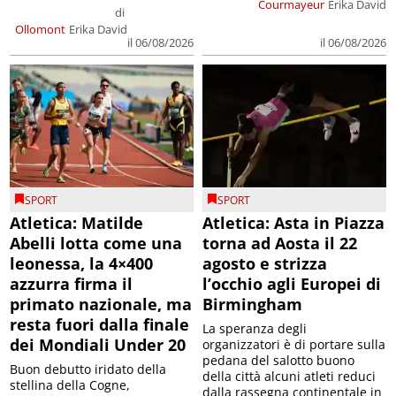
Courmayeur
Erika David
di
Ollomont
Erika David
il 06/08/2026
il 06/08/2026
SPORT
SPORT
Atletica: Matilde
Atletica: Asta in Piazza
Abelli lotta come una
torna ad Aosta il 22
leonessa, la 4×400
agosto e strizza
azzurra firma il
l’occhio agli Europei di
primato nazionale, ma
Birmingham
resta fuori dalla finale
La speranza degli
dei Mondiali Under 20
organizzatori è di portare sulla
pedana del salotto buono
Buon debutto iridato della
della città alcuni atleti reduci
stellina della Cogne,
dalla rassegna continentale in