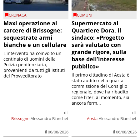
CRONACA
COMUNI
Maxi operazione al
Supermercato al
carcere di Brissogne:
Quartiere Dora, il
sequestrate armi
sindaco: «Progetto
bianche e un cellulare
sarà valutato con
grande rigore, sulla
L'intervento ha coinvolto un
base dell’interesse
centinaio di uomini della
Polizia penitenziaria,
pubblico»
provenienti da tutti gli istituti
Il primo cittadino di Aosta è
del Provveditorato
stato audito nella quarta
commissione del Consiglio
regionale, dove ha ribadito
come l'iter, al momento, sia
ancora ferm...
di
di
Brissogne
Alessandro Bianchet
Aosta
Alessandro Bianchet
il 06/08/2026
il 06/08/2026