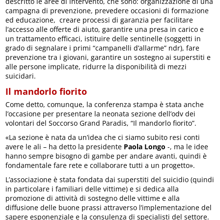
descritto le aree di intervento, che sono: organizzazione di una
campagna di prevenzione, prevedere occasioni di formazione
ed educazione, creare processi di garanzia per facilitare
l’accesso alle offerte di aiuto, garantire una presa in carico e
un trattamento efficaci, istituire delle sentinelle (soggetti in
grado di segnalare i primi “campanelli d’allarme” ndr), fare
prevenzione tra i giovani, garantire un sostegno ai superstiti e
alle persone implicate, ridurre la disponibilità di mezzi
suicidari.
Il mandorlo fiorito
Come detto, comunque, la conferenza stampa è stata anche
l’occasione per presentare la neonata sezione dell’odv dei
volontari del Soccorso Grand Paradis, “Il mandorlo fiorito”.
«La sezione è nata da un’idea che ci siamo subito resi conti
avere le ali – ha detto la presidente
Paola Longo
-, ma le idee
hanno sempre bisogno di gambe per andare avanti, quindi è
fondamentale fare rete e collaborare tutti a un progetto».
L’associazione è stata fondata dai superstiti del suicidio (quindi
in particolare i familiari delle vittime) e si dedica alla
promozione di attività di sostegno delle vittime e alla
diffusione delle buone prassi attraverso l’implementazione del
sapere esponenziale e la consulenza di specialisti del settore.