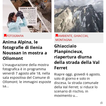
FOTOGRAFIA
AMBIENTE
,
GHIACCIAI
,
MONTAGNA
Anima Alpina, le
Ghiacciaio
fotografie di Ilenia
Planpincieux,
Noussan in mostra a
riapertura diurna
Ollomont
della strada della Val
L'inaugurazione della mostra
Ferret
fotografica è in programma
venerdì 7 agosto alle 18, nella
Riapre oggi, giovedì 6 agosto,
sala espositiva del Comune di
solo di giorno e solo in
Ollomont; le immagini esposte
discesa, la strada comunale
sa...
della Val Ferret; si riduce lo
scenario di rischio, in
movimento u...
di