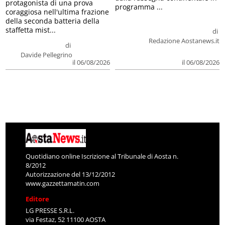
protagonista di una prova
programma ...
coraggiosa nell'ultima frazione
della seconda batteria della
staffetta mist...
di
Redazione Aostanews.it
di
Davide Pellegrino
il 06/08/2026
il 06/08/2026
Quotidiano online Iscrizione al Tribunale di Aosta n.
8/2012
Autorizzazione del 13/12/2012
www.gazzettamatin.com
Editore
LG PRESSE S.R.L.
via Festaz, 52 11100 AOSTA