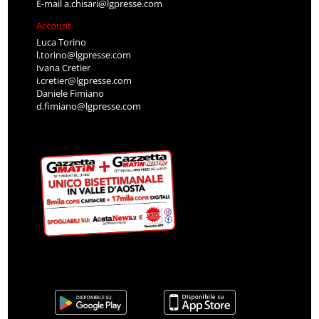
E-mail
a.chisari@lgpresse.com
Account
Luca Torino
l.torino@lgpresse.com
Ivana Cretier
i.cretier@lgpresse.com
Daniele Fimiano
d.fimiano@lgpresse.com