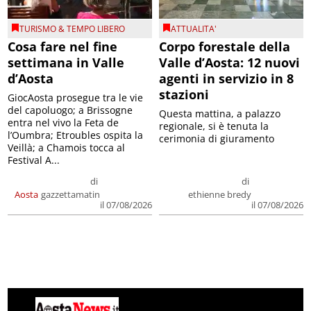
TURISMO & TEMPO LIBERO
ATTUALITA'
Cosa fare nel fine
Corpo forestale della
settimana in Valle
Valle d’Aosta: 12 nuovi
d’Aosta
agenti in servizio in 8
stazioni
GiocAosta prosegue tra le vie
del capoluogo; a Brissogne
Questa mattina, a palazzo
entra nel vivo la Feta de
regionale, si è tenuta la
l’Oumbra; Etroubles ospita la
cerimonia di giuramento
Veillà; a Chamois tocca al
Festival A...
di
di
Aosta
gazzettamatin
ethienne bredy
il 07/08/2026
il 07/08/2026