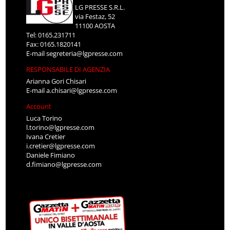
LG PRESSE S.R.L.
via Festaz, 52
11100 AOSTA
Tel: 0165.231711
Fax: 0165.1820141
E-mail
segreteria@lgpresse.com
RESPONSABILE DI AGENZIA
Arianna Gori Chisari
E-mail
a.chisari@lgpresse.com
Account
Luca Torino
l.torino@lgpresse.com
Ivana Cretier
i.cretier@lgpresse.com
Daniele Fimiano
d.fimiano@lgpresse.com