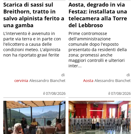
Scarica di sassi sul
Aosta, degrado in via
Breithorn, tratto in
Festaz: installata una
salvo alpinista ferito a
telecamera alla Torre
una gamba
del Lebbroso
L'intervento è avvenuto in
Prime contromosse
parte via terra e in parte con
dell'amministrazione
l'elicottero a causa delle
comunale dopo l'esposto
condizioni meteo. L'alpinista
presentato da residenti della
non ha riportato gravi ferite
zona; promessi anche
maggiori controlli e ulteriori
inter...
di
di
cervinia
Alessandro Bianchet
Aosta
Alessandro Bianchet
il 07/08/2026
il 07/08/2026