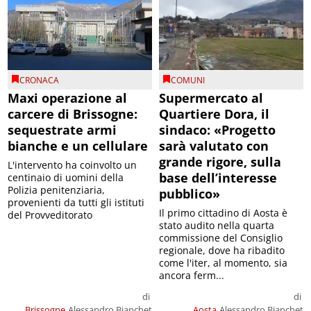
CRONACA
COMUNI
Maxi operazione al
Supermercato al
carcere di Brissogne:
Quartiere Dora, il
sequestrate armi
sindaco: «Progetto
bianche e un cellulare
sarà valutato con
grande rigore, sulla
L'intervento ha coinvolto un
base dell’interesse
centinaio di uomini della
Polizia penitenziaria,
pubblico»
provenienti da tutti gli istituti
Il primo cittadino di Aosta è
del Provveditorato
stato audito nella quarta
commissione del Consiglio
regionale, dove ha ribadito
come l'iter, al momento, sia
ancora ferm...
di
di
Brissogne
Alessandro Bianchet
Aosta
Alessandro Bianchet