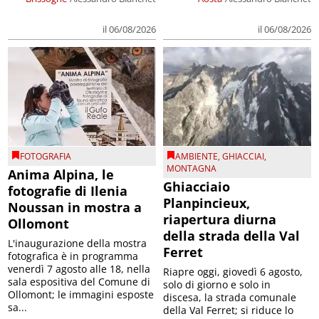
il 06/08/2026
il 06/08/2026
FOTOGRAFIA
AMBIENTE
,
GHIACCIAI
,
MONTAGNA
Anima Alpina, le
Ghiacciaio
fotografie di Ilenia
Planpincieux,
Noussan in mostra a
riapertura diurna
Ollomont
della strada della Val
L'inaugurazione della mostra
Ferret
fotografica è in programma
venerdì 7 agosto alle 18, nella
Riapre oggi, giovedì 6 agosto,
sala espositiva del Comune di
solo di giorno e solo in
Ollomont; le immagini esposte
discesa, la strada comunale
sa...
della Val Ferret; si riduce lo