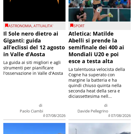
ASTRONOMIA
,
ATTUALITA'
SPORT
Il Sole nero dietro ai
Atletica: Matilde
Giganti: guida
Abelli si prende la
all’eclissi del 12 agosto
semifinale dei 400 ai
in Valle d’Aosta
Mondiali U20 e poi
esce a testa alta
La guida ai siti migliori e agli
strumenti per pianificare
La talentuosa velocista della
l'osservazione in Valle d'Aosta
Cogne ha superato con
margine la batteria e ha
quindi chiuso quinta nella
seconda heat della sera e
diciassettesima nell...
di
di
Paolo Ciambi
Davide Pellegrino
il 07/08/2026
il 07/08/2026