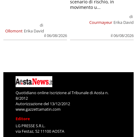
scenario di rischio, in
movimento u...
di
Courmayeur
Erika David
di
Ollomont
Erika David
il 06/08/2026
il 06/08/2026
Quotidiano online Iscrizione al Tribunale di Aosta n.
8/2012
Autorizzazione del 13/12/2012
www.gazzettamatin.com
Editore
LG PRESSE S.R.L.
via Festaz, 52 11100 AOSTA