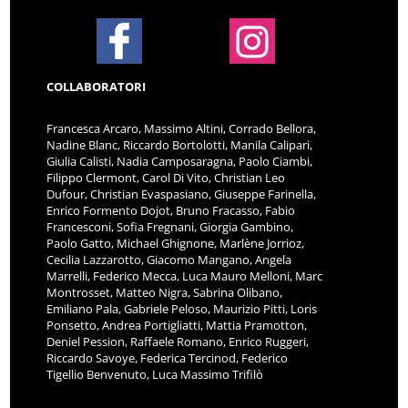
COLLABORATORI
Francesca Arcaro, Massimo Altini, Corrado Bellora,
Nadine Blanc, Riccardo Bortolotti, Manila Calipari,
Giulia Calisti, Nadia Camposaragna, Paolo Ciambi,
Filippo Clermont, Carol Di Vito, Christian Leo
Dufour, Christian Evaspasiano, Giuseppe Farinella,
Enrico Formento Dojot, Bruno Fracasso, Fabio
Francesconi, Sofia Fregnani, Giorgia Gambino,
Paolo Gatto, Michael Ghignone, Marlène Jorrioz,
Cecilia Lazzarotto, Giacomo Mangano, Angela
Marrelli, Federico Mecca, Luca Mauro Melloni, Marc
Montrosset, Matteo Nigra, Sabrina Olibano,
Emiliano Pala, Gabriele Peloso, Maurizio Pitti, Loris
Ponsetto, Andrea Portigliatti, Mattia Pramotton,
Deniel Pession, Raffaele Romano, Enrico Ruggeri,
Riccardo Savoye, Federica Tercinod, Federico
Tigellio Benvenuto, Luca Massimo Trifilò