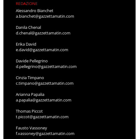
REDAZIONE
Alessandro Bianchet
a.bianchet@gazzettamatin.com
Danila Chenal
d.chenal@gazzettamatin.com
Erika David
e.david@gazzettamatin.com
Davide Pellegrino
d.pellegrino@gazzettamatin.com
Cinzia Timpano
c.timpano@gazzettamatin.com
Arianna Papalia
a.papalia@gazzettamatin.com
Thomas Piccot
t.piccot@gazzettamatin.com
Fausto Vassoney
f.vassoney@gazzettamatin.com