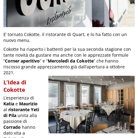
E’ tornato Cokotte, il ristorante di Quart, e lo ha fatto con un
nuovo menu.
Cokotte ha riaperto i battenti per la sua seconda stagione con
tante novità da gustare ma anche con le apprezzate formule
“
Corner aperitivo
” e “
Mercoledì da Cokotte
” che hanno
riscosso grande apprezzamento già dall’apertura a ottobre
2021.
L’Idea di
Cokotte
L’esperienza di
Katia
e
Maurizio
al
ristorante Yeti
di Pila
unita alla
passione di
Corrado
hanno
dato vita a