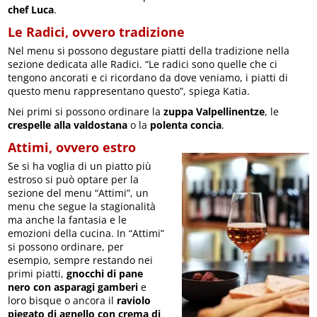
chef Luca
.
Le Radici, ovvero tradizione
Nel menu si possono degustare piatti della tradizione nella
sezione dedicata alle Radici. “Le radici sono quelle che ci
tengono ancorati e ci ricordano da dove veniamo, i piatti di
questo menu rappresentano questo”, spiega Katia.
Nei primi si possono ordinare la
zuppa Valpellinentze
, le
crespelle alla valdostana
o la
polenta concia
.
Attimi, ovvero estro
Se si ha voglia di un piatto più
estroso si può optare per la
sezione del menu “Attimi”, un
menu che segue la stagionalità
ma anche la fantasia e le
emozioni della cucina. In “Attimi”
si possono ordinare, per
esempio, sempre restando nei
primi piatti,
gnocchi di pane
nero con asparagi gamberi
e
loro bisque o ancora il
raviolo
piegato di agnello con crema di