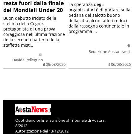
resta fuori dalla finale
La speranza degli
dei Mondiali Under 20
organizzatori è di portare sulla
pedana del salotto buono
Buon debutto iridato della
della città alcuni atleti reduci
stellina della Cogne,
dalla rassegna continentale in
protagonista di una prova
programma ...
coraggiosa nell'ultima frazione
della seconda batteria della
staffetta mist...
di
Redazione Aostanews.it
di
Davide Pellegrino
il 06/08/2026
il 06/08/2026
Quotidiano online Iscrizione al Tribunale di Aosta n.
8/2012
Autorizzazione del 13/12/2012