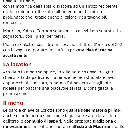
Cokotte. Il nome,
con la modifica della sola k, si ispira ad un antico recipiente,
ovale o rotondo, utilizzato solitamente per le cotture
prolungate che, grazie anche al calore, risultavano più
uniformi.
Maurizio, Katia e Corrado sono amici, colleghi ma soprattutto
sognatori… con i piedi per terra.
L’idea di Cokotte nasce tra un servizio e l’altro all’inizio del 2021
con la voglia di portare “in città” la propria
idea di cucina
accattivante
.
La location
Arredato in modo semplice, in stile nordico dove in legno
chiaro la fa da padrone, illuminazione ben studiata e tavoli
apparecchiati con cura, rendono l’atmosfera accogliente,
l’ideale per passare una piacevole serata. E’ consigliata la
prenotazione.
Il menu
Le parole chiave di Cokotte sono
qualità delle materie prime
,
anche di auto produzione come la pasta fresca o le verdure
dell’orto, e
connubio di sapori.
Nelle proposte
tradizione
e
innovazione
si incontrano ispirati dall’
estro di Maurizio
e dallo