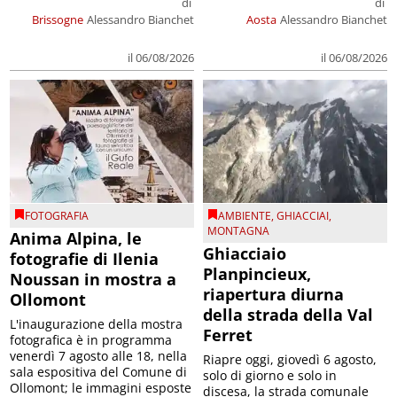
di
di
Brissogne
Alessandro Bianchet
Aosta
Alessandro Bianchet
il 06/08/2026
il 06/08/2026
FOTOGRAFIA
AMBIENTE
,
GHIACCIAI
,
MONTAGNA
Anima Alpina, le
Ghiacciaio
fotografie di Ilenia
Planpincieux,
Noussan in mostra a
riapertura diurna
Ollomont
della strada della Val
L'inaugurazione della mostra
Ferret
fotografica è in programma
venerdì 7 agosto alle 18, nella
Riapre oggi, giovedì 6 agosto,
sala espositiva del Comune di
solo di giorno e solo in
Ollomont; le immagini esposte
discesa, la strada comunale