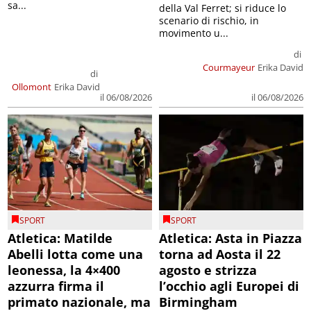
sa...
della Val Ferret; si riduce lo
scenario di rischio, in
movimento u...
di
Courmayeur
Erika David
di
Ollomont
Erika David
il 06/08/2026
il 06/08/2026
SPORT
SPORT
Atletica: Matilde
Atletica: Asta in Piazza
Abelli lotta come una
torna ad Aosta il 22
leonessa, la 4×400
agosto e strizza
azzurra firma il
l’occhio agli Europei di
primato nazionale, ma
Birmingham