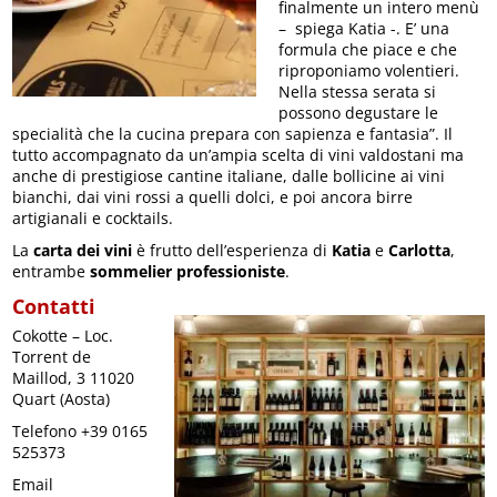
finalmente un intero menù
– spiega Katia -. E’ una
formula che piace e che
riproponiamo volentieri.
Nella stessa serata si
possono degustare le
specialità che la cucina prepara con sapienza e fantasia”. Il
tutto accompagnato da un’ampia scelta di vini valdostani ma
anche di prestigiose cantine italiane, dalle bollicine ai vini
bianchi, dai vini rossi a quelli dolci, e poi ancora birre
artigianali e cocktails.
La
carta dei vini
è frutto dell’esperienza di
Katia
e
Carlotta
,
entrambe
sommelier professioniste
.
Contatti
Cokotte – Loc.
Torrent de
Maillod, 3 11020
Quart (Aosta)
Telefono +39 0165
525373
Email