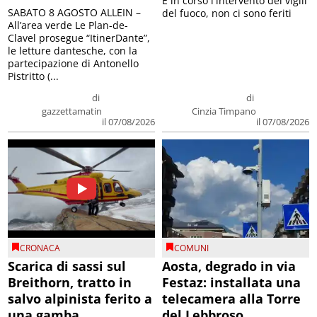
E in corso l'intervento dei vigili
SABATO 8 AGOSTO ALLEIN –
del fuoco, non ci sono feriti
All’area verde Le Plan-de-
Clavel prosegue “ItinerDante”,
le letture dantesche, con la
partecipazione di Antonello
Pistritto (...
di
di
gazzettamatin
Cinzia Timpano
il 07/08/2026
il 07/08/2026
CRONACA
COMUNI
Scarica di sassi sul
Aosta, degrado in via
Breithorn, tratto in
Festaz: installata una
salvo alpinista ferito a
telecamera alla Torre
una gamba
del Lebbroso