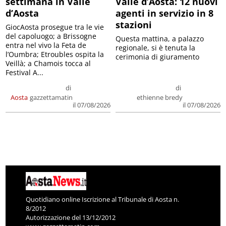
settimana in Valle
Valle d’Aosta: 12 nuovi
d’Aosta
agenti in servizio in 8
stazioni
GiocAosta prosegue tra le vie
del capoluogo; a Brissogne
Questa mattina, a palazzo
entra nel vivo la Feta de
regionale, si è tenuta la
l’Oumbra; Etroubles ospita la
cerimonia di giuramento
Veillà; a Chamois tocca al
Festival A...
di
di
Aosta
gazzettamatin
ethienne bredy
il 07/08/2026
il 07/08/2026
Quotidiano online Iscrizione al Tribunale di Aosta n.
8/2012
Autorizzazione del 13/12/2012