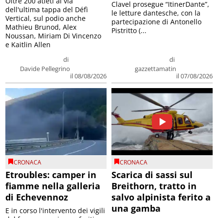
Oltre 200 atleti al via
Clavel prosegue “ItinerDante”,
dell'ultima tappa del Défì
le letture dantesche, con la
Vertical, sul podio anche
partecipazione di Antonello
Mathieu Brunod, Alex
Pistritto (...
Noussan, Miriam Di Vincenzo
e Kaitlin Allen
di
di
Davide Pellegrino
gazzettamatin
il 08/08/2026
il 07/08/2026
CRONACA
CRONACA
Etroubles: camper in
Scarica di sassi sul
fiamme nella galleria
Breithorn, tratto in
di Echevennoz
salvo alpinista ferito a
una gamba
E in corso l'intervento dei vigili