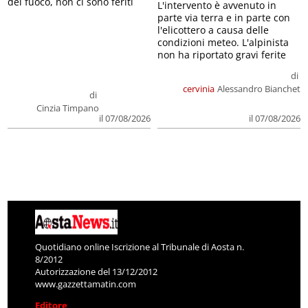
del fuoco, non ci sono feriti
L'intervento è avvenuto in
parte via terra e in parte con
l'elicottero a causa delle
condizioni meteo. L'alpinista
non ha riportato gravi ferite
di
cervinia
Alessandro Bianchet
di
Cinzia Timpano
il 07/08/2026
il 07/08/2026
Quotidiano online Iscrizione al Tribunale di Aosta n.
8/2012
Autorizzazione del 13/12/2012
www.gazzettamatin.com
Editore