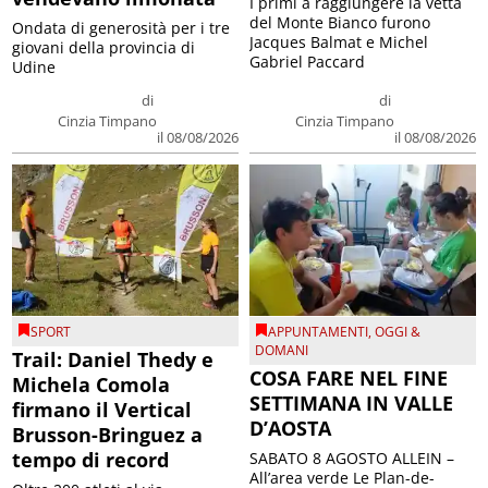
I primi a raggiungere la vetta
del Monte Bianco furono
Ondata di generosità per i tre
Jacques Balmat e Michel
giovani della provincia di
Gabriel Paccard
Udine
di
di
Cinzia Timpano
Cinzia Timpano
il 08/08/2026
il 08/08/2026
SPORT
APPUNTAMENTI
,
OGGI &
DOMANI
Trail: Daniel Thedy e
COSA FARE NEL FINE
Michela Comola
SETTIMANA IN VALLE
firmano il Vertical
D’AOSTA
Brusson-Bringuez a
tempo di record
SABATO 8 AGOSTO ALLEIN –
All’area verde Le Plan-de-