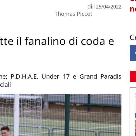
di
il
25/04/2022
n
Thomas Piccot
C
tte il fanalino di coda e
ne; P.D.H.A.E. Under 17 e Grand Paradis
iali