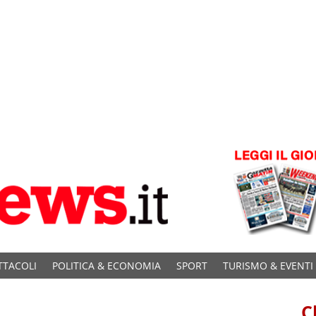
TTACOLI
POLITICA & ECONOMIA
SPORT
TURISMO & EVENTI
C