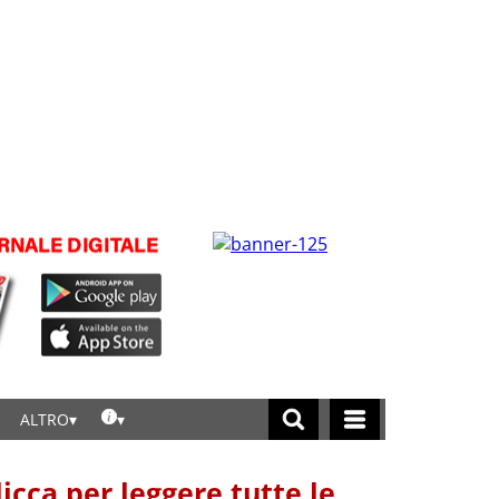
ALTRO
licca per leggere tutte le