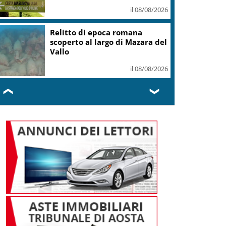
mondiale U19
il 08/08/2026
Taiwan, il presidente Lai sale
sulla motovedetta
lanciamissili
il 08/08/2026
❮
❯