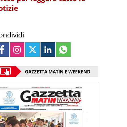
otizie
ondividi
GAZZETTA MATIN E WEEKEND