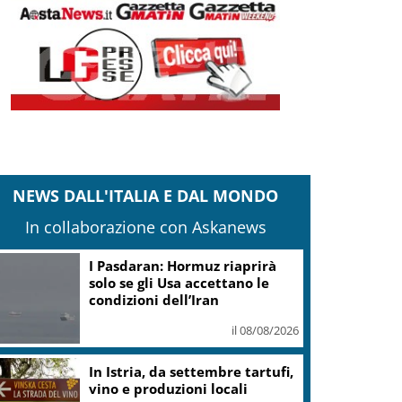
NEWS DALL'ITALIA E DAL MONDO
In collaborazione con Askanews
Trattativa acquisto per Spin
Time resta aperta, Gualtieri al
presidio
il 08/08/2026
Canottaggio, Due senza
femminile campione