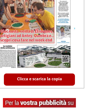
Clicca e scarica la copia