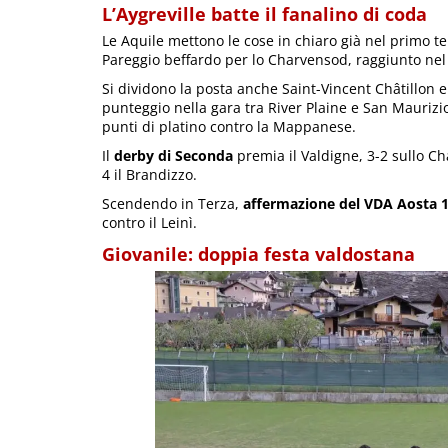
L’Aygreville batte il fanalino di coda
Le Aquile mettono le cose in chiaro già nel primo te
Pareggio beffardo per lo Charvensod, raggiunto nel f
Si dividono la posta anche Saint-Vincent Châtillon 
punteggio nella gara tra River Plaine e San Maurizio
punti di platino contro la Mappanese.
Il
derby di Seconda
premia il Valdigne, 3-2 sullo Ch
4 il Brandizzo.
Scendendo in Terza,
affermazione del VDA Aosta 
contro il Leinì.
Giovanile: doppia festa valdostana