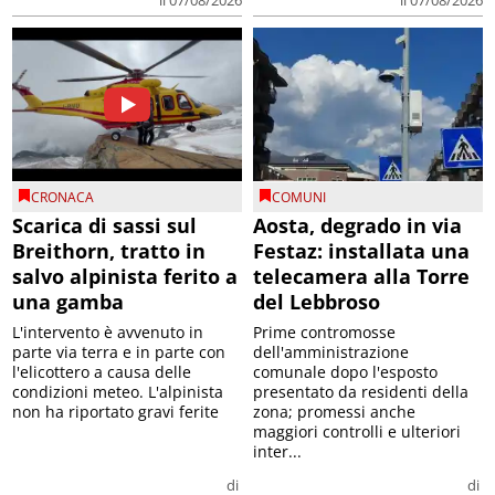
il 07/08/2026
il 07/08/2026
CRONACA
COMUNI
Scarica di sassi sul
Aosta, degrado in via
Breithorn, tratto in
Festaz: installata una
salvo alpinista ferito a
telecamera alla Torre
una gamba
del Lebbroso
L'intervento è avvenuto in
Prime contromosse
parte via terra e in parte con
dell'amministrazione
l'elicottero a causa delle
comunale dopo l'esposto
condizioni meteo. L'alpinista
presentato da residenti della
non ha riportato gravi ferite
zona; promessi anche
maggiori controlli e ulteriori
inter...
di
di