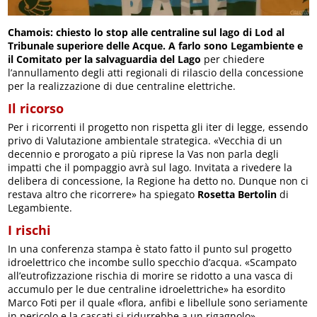
Chamois: chiesto lo stop alle centraline sul lago di Lod al
Tribunale superiore delle Acque. A farlo sono Legambiente e
il Comitato per la salvaguardia del Lago
per chiedere
l’annullamento degli atti regionali di rilascio della concessione
per la realizzazione di due centraline elettriche.
Il ricorso
Per i ricorrenti il progetto non rispetta gli iter di legge, essendo
privo di Valutazione ambientale strategica. «Vecchia di un
decennio e prorogato a più riprese la Vas non parla degli
impatti che il pompaggio avrà sul lago. Invitata a rivedere la
delibera di concessione, la Regione ha detto no. Dunque non ci
restava altro che ricorrere» ha spiegato
Rosetta Bertolin
di
Legambiente.
I rischi
In una conferenza stampa è stato fatto il punto sul progetto
idroelettrico che incombe sullo specchio d’acqua. «Scampato
all’eutrofizzazione rischia di morire se ridotto a una vasca di
accumulo per le due centraline idroelettriche» ha esordito
Marco Foti per il quale «flora, anfibi e libellule sono seriamente
in pericolo e la cascati si ridurrebbe a un rigagnolo».