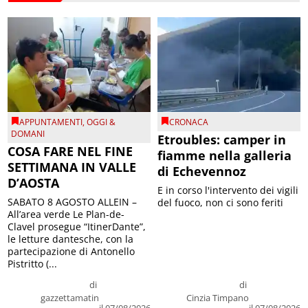
APPUNTAMENTI
,
OGGI &
CRONACA
DOMANI
Etroubles: camper in
COSA FARE NEL FINE
fiamme nella galleria
SETTIMANA IN VALLE
di Echevennoz
D’AOSTA
E in corso l'intervento dei vigili
SABATO 8 AGOSTO ALLEIN –
del fuoco, non ci sono feriti
All’area verde Le Plan-de-
Clavel prosegue “ItinerDante”,
le letture dantesche, con la
partecipazione di Antonello
Pistritto (...
di
di
gazzettamatin
Cinzia Timpano