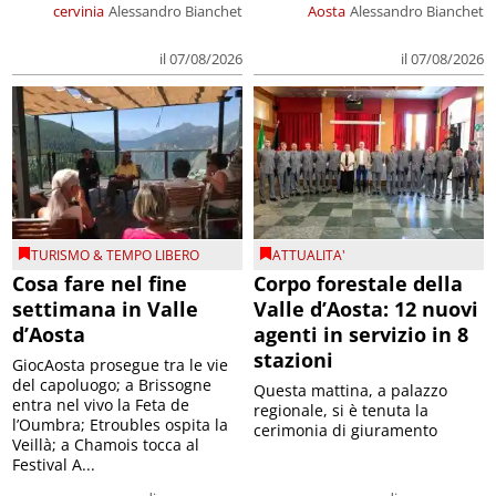
cervinia
Alessandro Bianchet
Aosta
Alessandro Bianchet
il 07/08/2026
il 07/08/2026
TURISMO & TEMPO LIBERO
ATTUALITA'
Cosa fare nel fine
Corpo forestale della
settimana in Valle
Valle d’Aosta: 12 nuovi
d’Aosta
agenti in servizio in 8
stazioni
GiocAosta prosegue tra le vie
del capoluogo; a Brissogne
Questa mattina, a palazzo
entra nel vivo la Feta de
regionale, si è tenuta la
l’Oumbra; Etroubles ospita la
cerimonia di giuramento
Veillà; a Chamois tocca al
Festival A...