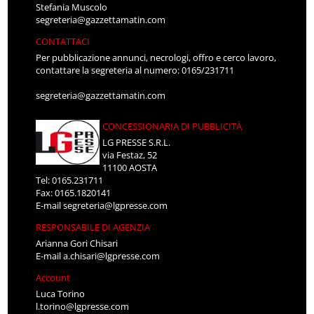
Stefania Muscolo
segreteria@gazzettamatin.com
CONTATTACI
Per pubblicazione annunci, necrologi, offro e cerco lavoro,
contattare la segreteria al numero: 0165/231711
segreteria@gazzettamatin.com
CONCESSIONARIA DI PUBBLICITÀ
LG PRESSE S.R.L.
via Festaz, 52
11100 AOSTA
Tel: 0165.231711
Fax: 0165.1820141
E-mail
segreteria@lgpresse.com
RESPONSABILE DI AGENZIA
Arianna Gori Chisari
E-mail
a.chisari@lgpresse.com
Account
Luca Torino
l.torino@lgpresse.com