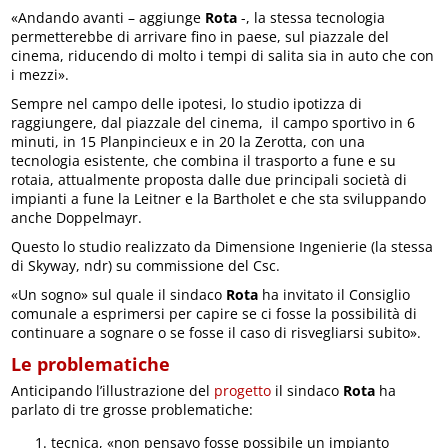
«Andando avanti – aggiunge
Rota
-, la stessa tecnologia
permetterebbe di arrivare fino in paese, sul piazzale del
cinema, riducendo di molto i tempi di salita sia in auto che con
i mezzi».
Sempre nel campo delle ipotesi, lo studio ipotizza di
raggiungere, dal piazzale del cinema, il campo sportivo in 6
minuti, in 15 Planpincieux e in 20 la Zerotta, con una
tecnologia esistente, che combina il trasporto a fune e su
rotaia, attualmente proposta dalle due principali società di
impianti a fune la Leitner e la Bartholet e che sta sviluppando
anche Doppelmayr.
Questo lo studio realizzato da Dimensione Ingenierie (la stessa
di Skyway, ndr) su commissione del Csc.
«Un sogno» sul quale il sindaco
Rota
ha invitato il Consiglio
comunale a esprimersi per capire se ci fosse la possibilità di
continuare a sognare o se fosse il caso di risvegliarsi subito».
Le problematiche
Anticipando l’illustrazione del
progetto
il sindaco
Rota
ha
parlato di tre grosse problematiche:
tecnica, «non pensavo fosse possibile un impianto