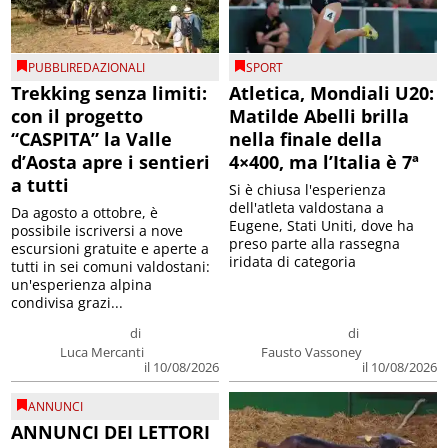
PUBBLIREDAZIONALI
SPORT
Trekking senza limiti:
Atletica, Mondiali U20:
con il progetto
Matilde Abelli brilla
“CASPITA” la Valle
nella finale della
d’Aosta apre i sentieri
4×400, ma l’Italia è 7ª
a tutti
Si è chiusa l'esperienza
dell'atleta valdostana a
Da agosto a ottobre, è
Eugene, Stati Uniti, dove ha
possibile iscriversi a nove
preso parte alla rassegna
escursioni gratuite e aperte a
iridata di categoria
tutti in sei comuni valdostani:
un'esperienza alpina
condivisa grazi...
di
di
Luca Mercanti
Fausto Vassoney
il 10/08/2026
il 10/08/2026
ANNUNCI
ANNUNCI DEI LETTORI