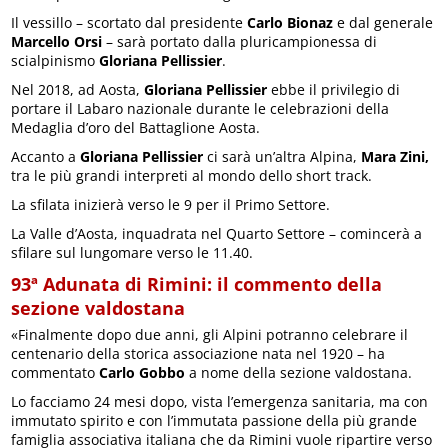
Il vessillo – scortato dal presidente
Carlo Bionaz
e dal generale
Marcello Orsi
– sarà portato dalla pluricampionessa di
scialpinismo
Gloriana Pellissier
.
Nel 2018, ad Aosta,
Gloriana Pellissier
ebbe il privilegio di
portare il Labaro nazionale durante le celebrazioni della
Medaglia d’oro del Battaglione Aosta.
Accanto a
Gloriana Pellissier
ci sarà un’altra Alpina,
Mara Zini,
tra le più grandi interpreti al mondo dello short track.
La sfilata inizierà verso le 9 per il Primo Settore.
La Valle d’Aosta, inquadrata nel Quarto Settore – comincerà a
sfilare sul lungomare verso le 11.40.
93ª Adunata di Rimini: il commento della
sezione valdostana
«Finalmente dopo due anni, gli Alpini potranno celebrare il
centenario della storica associazione nata nel 1920 – ha
commentato
Carlo Gobbo
a nome della sezione valdostana.
Lo facciamo 24 mesi dopo, vista l’emergenza sanitaria, ma con
immutato spirito e con l’immutata passione della più grande
famiglia associativa italiana che da Rimini vuole ripartire verso