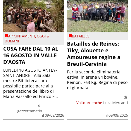
APPUNTAMENTI
,
OGGI &
BATAILLES
DOMANI
Batailles de Reines:
COSA FARE DAL 10 AL
Tiky, Alouette e
16 AGOSTO IN VALLE
Amoureuse regine a
D’AOSTA
Breuil-Cervinia
LUNEDÌ 10 AGOSTO ANTEY-
Per la seconda eliminatoria
SAINT-ANDRÉ - Alla Sala
estiva, in arena 84 bovine.
mostre Biblioteca sarà
Reinon, 763 Kg, Regina di peso
possibile partecipare alla
di giornata
presentazione del libro di
Maria Vassallo ed Enrico F...
di
Valtournenche
Luca Mercanti
di
gazzettamatin
il 09/08/2026
il 09/08/2026