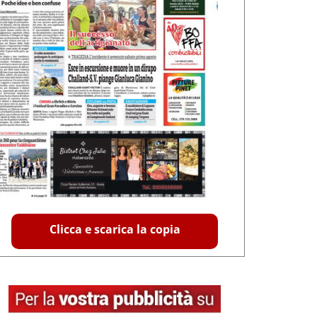
Clicca e scarica la copia