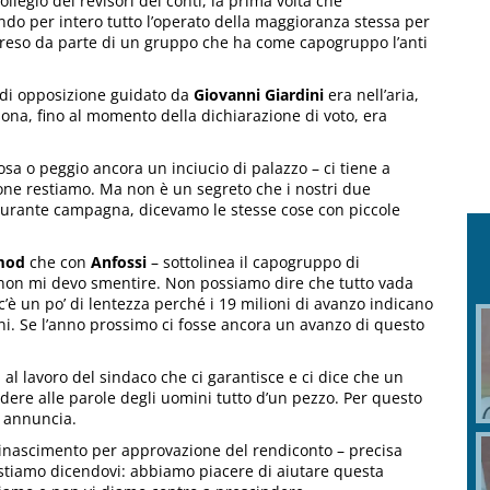
llegio dei revisori dei conti, la prima volta che
ndo per intero tutto l’operato della maggioranza stessa per
preso da parte di un gruppo che ha come capogruppo l’anti
di opposizione guidato da
Giovanni Giardini
era nell’aria,
ona, fino al momento della dichiarazione di voto, era
sa o peggio ancora un inciucio di palazzo – ci tiene a
one restiamo. Ma non è un segreto che i nostri due
urante campagna, dicevamo le stesse cose con piccole
mod
che con
Anfossi
– sottolinea il capogruppo di
di non mi devo smentire. Non possiamo dire che tutto vada
’è un po’ di lentezza perché i 19 milioni di avanzo indicano
ni. Se l’anno prossimo ci fosse ancora un avanzo di questo
l lavoro del sindaco che ci garantisce e ci dice che un
redere alle parole degli uomini tutto d’un pezzo. Per questo
 annuncia.
 Rinascimento per approvazione del rendiconto – precisa
o stiamo dicendovi: abbiamo piacere di aiutare questa