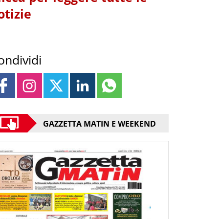
otizie
ondividi
GAZZETTA MATIN E WEEKEND