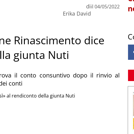
di
il
04/05/2022
n
Erika David
C
one Rinascimento dice
lla giunta Nuti
ova il conto consuntivo dopo il rinvio al
dei conti