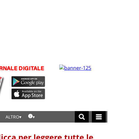
ALTRO
licca per leggere tutte le