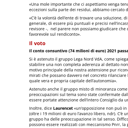
«Una mole importante che ci aspettiamo venga tenut
eccezioni sulla parte dei residui, abbiamo cercato 
«C’è la volontà dell’ente di trovare una soluzione, di
generale, di essere più puntuali e precisi nell’inca
revisore -, nel parere non possiamo giudicare che
favorevole sul rendiconto».
Il voto
Il conto consuntivo (74 milioni di euro) 2021 passa
Si è astenuto il gruppo Lega Nord VdA, come spiega 
stabilire una non completa aderenza al dettato norma
motivo principale della nostra astensione pur ricono
mirati che possano davvero nel concreto rilanciare
quale vera e propria capitale dell’autonomia».
Astenuto anche il gruppo misto di minoranza come il
preoccupazioni sul tema sono state confermate dalle
essere portate attenzione dell’intero Consiglio da u
Inoltre, dice
Laurencet
«un’opposizione non può in 
(oltre i 19 milioni di euro l’avanzo libero, ndr). C’è 
gruppo ha delle preoccupazione in tal senso. Diffico
possono essere realizzati con meccanismo Pnrr, la 