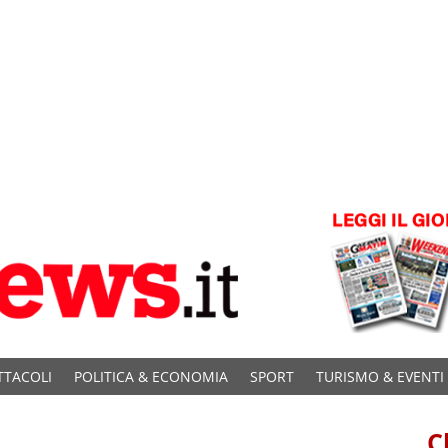
TTACOLI
POLITICA & ECONOMIA
SPORT
TURISMO & EVENTI
C