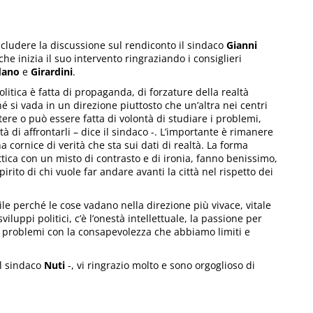
cludere la discussione sul rendiconto il sindaco
Gianni
che inizia il suo intervento ringraziando i consiglieri
dano
e
Girardini
.
olitica è fatta di propaganda, di forzature della realtà
é si vada in un direzione piuttosto che un’altra nei centri
tere o può essere fatta di volontà di studiare i problemi,
tà di affrontarli – dice il sindaco -. L’importante è rimanere
a cornice di verità che sta sui dati di realtà. La forma
ttica con un misto di contrasto e di ironia, fanno benissimo,
spirito di chi vuole far andare avanti la città nel rispetto dei
le perché le cose vadano nella direzione più vivace, vitale
 sviluppi politici, c’è l’onestà intellettuale, la passione per
 i problemi con la consapevolezza che abbiamo limiti e
l sindaco
Nuti
-, vi ringrazio molto e sono orgoglioso di