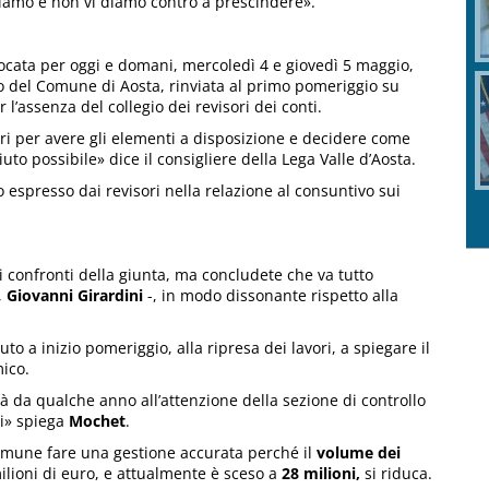
iamo e non vi diamo contro a prescindere».
ocata per oggi e domani, mercoledì 4 e giovedì 5 maggio,
o del Comune di Aosta, rinviata al primo pomeriggio su
r l’assenza del collegio dei revisori dei conti.
ri per avere gli elementi a disposizione e decidere come
to possibile» dice il consigliere della Lega Valle d’Aosta.
o espresso dai revisori nella relazione al consuntivo sui
i confronti della giunta, ma concludete che va tutto
,
Giovanni Girardini
-, in modo dissonante rispetto alla
uto a inizio pomeriggio, alla ripresa dei lavori, a spiegare il
ico.
ià da qualche anno all’attenzione della sezione di controllo
vi» spiega
Mochet
.
Comune fare una gestione accurata perché il
volume dei
lioni di euro, e attualmente è sceso a
28 milioni,
si riduca.