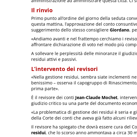
amministrazione ad amministrare questa città. Ci s
Il rinvio
Primo punto all’ordine del giorno della seduta conv
questa mattina, l’approvazione del conto consuntiv
suggerimento dello stesso consigliere
Giordano
, pe
«Andiamo avanti e nel frattempo cerchiamo i reviso
affrontare dichiarazione di voto nel modo più compiu
A sollevare le perplessità delle minoranze il giudizi
residui attivi e passivi.
L’intervento dei revisori
«Nella gestione residui, sembra siate inclementi ne
benissimo – osserva il capogruppo di Rinascimento
prima parte».
È il revisore dei conti
Jean-Claude Mochet
, interven
giudizio critico su una parte del documento econom
«La problematica di gestione dei residui è seria e g
della Corte dei conti che aveva già fatto alcuni rilie
Il revisore ha spiegato che dovrà essere cura del 
residui
, che lo scorso anno ammontava a circa 30 mi