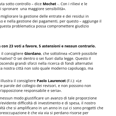
a sotto controllo – dice
Mochet
-. Con i rilievi e le
di spronare una maggiore sensibilità».
 migliorare la gestione delle entrate e dei residui in
sso e nella gestione dei pagamenti, per questo – aggiunge il
 questa problematica possa compromettere giudizio
 con 23 voti a favore, 5 astensioni e nessun contrario.
il consigliere
Giordano
, che sottolinea «Com’è possibile
tivo? O sei dentro o sei fuori dalla legge. Questo il
scendo grandi sforzi nella ricerca di fondi alternativi
 la nostra città non solo quale moderno capoluogo, ma
lustra il consigliere
Paolo Laurencet
(F.I.): «Le
 parole del collegio dei revisori, e non possono non
n’opposizione responsabile e seria».
nessun modo giustificare un avanzo di tale proporzione
un’evidente difficoltà di investimento e di spesa, il nostro
ltà che si amplificano in un anno in cui ci sono progetti che
preoccupazione è che via via si perdano risorse per