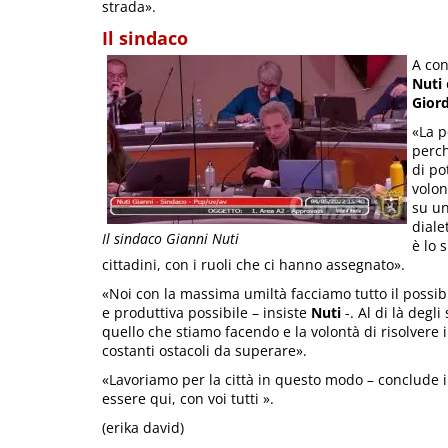
strada».
Il sindaco
A con
Nuti
Gior
«La p
perch
di po
volon
su un
diale
Il sindaco Gianni Nuti
è lo 
cittadini, con i ruoli che ci hanno assegnato».
«Noi con la massima umiltà facciamo tutto il possibi
e produttiva possibile – insiste
Nuti
-. Al di là degli
quello che stiamo facendo e la volontà di risolvere
costanti ostacoli da superare».
«Lavoriamo per la città in questo modo – conclude i
essere qui, con voi tutti ».
(erika david)