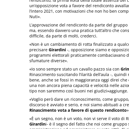
rendiconto, la prima volta della totale assenza del co
un’opposizione vota a favore del rendiconto avvalla
l’intero 2021, con motivazioni che non ho ben com
Nuti».
L’approvazione del rendiconto da parte del gruppo 
ma, essendo davvero una pratica tutt’altro che cons
difficile, da parte di molti, crederci.
«Non è un cambiamento di rotta finalizzato a qualco
precisare
Girardini
-, opposizione siamo e opposizi
programmi elettorali praticamente combaciavano d
sfumature diverse».
«Io sono sempre stato un cavallo pazzo sia con
Gri
Rinascimento suscitando l’ilarità dell’aula -, quin
bene, anche se fossi in maggioranza oggi direi che c
una non ancora piena capacità e velocità nelle azio
tipo non saremmo così buoni nei giudizi»aggiunge.
«Voglio però dare un riconoscimento, come gruppo, a
discorso è avviato e serio, e noi siamo abituati a c
Rinascimento vota a favore di questo rendiconto
»
«È un segno, non è un voto, non vi serve il voto di
Girardin
i- è il segno del fatto che noi come grupp