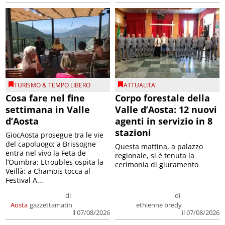
TURISMO & TEMPO LIBERO
ATTUALITA'
Cosa fare nel fine
Corpo forestale della
settimana in Valle
Valle d’Aosta: 12 nuovi
d’Aosta
agenti in servizio in 8
stazioni
GiocAosta prosegue tra le vie
del capoluogo; a Brissogne
Questa mattina, a palazzo
entra nel vivo la Feta de
regionale, si è tenuta la
l’Oumbra; Etroubles ospita la
cerimonia di giuramento
Veillà; a Chamois tocca al
Festival A...
di
di
Aosta
gazzettamatin
ethienne bredy
il 07/08/2026
il 07/08/2026