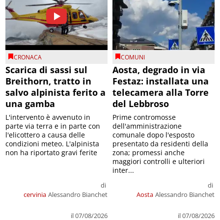
CRONACA
COMUNI
Scarica di sassi sul
Aosta, degrado in via
Breithorn, tratto in
Festaz: installata una
salvo alpinista ferito a
telecamera alla Torre
una gamba
del Lebbroso
L'intervento è avvenuto in
Prime contromosse
parte via terra e in parte con
dell'amministrazione
l'elicottero a causa delle
comunale dopo l'esposto
condizioni meteo. L'alpinista
presentato da residenti della
non ha riportato gravi ferite
zona; promessi anche
maggiori controlli e ulteriori
inter...
di
di
cervinia
Alessandro Bianchet
Aosta
Alessandro Bianchet
il 07/08/2026
il 07/08/2026