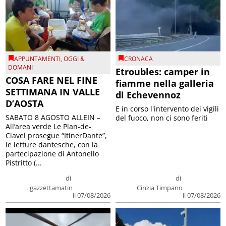
APPUNTAMENTI
,
OGGI &
CRONACA
DOMANI
Etroubles: camper in
COSA FARE NEL FINE
fiamme nella galleria
SETTIMANA IN VALLE
di Echevennoz
D’AOSTA
E in corso l'intervento dei vigili
SABATO 8 AGOSTO ALLEIN –
del fuoco, non ci sono feriti
All’area verde Le Plan-de-
Clavel prosegue “ItinerDante”,
le letture dantesche, con la
partecipazione di Antonello
Pistritto (...
di
di
gazzettamatin
Cinzia Timpano
il 07/08/2026
il 07/08/2026