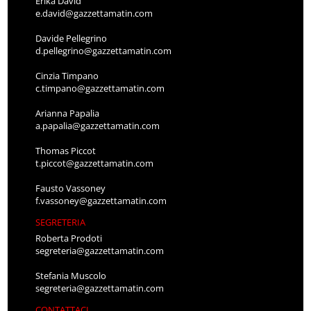
Erika David
e.david@gazzettamatin.com
Davide Pellegrino
d.pellegrino@gazzettamatin.com
Cinzia Timpano
c.timpano@gazzettamatin.com
Arianna Papalia
a.papalia@gazzettamatin.com
Thomas Piccot
t.piccot@gazzettamatin.com
Fausto Vassoney
f.vassoney@gazzettamatin.com
SEGRETERIA
Roberta Prodoti
segreteria@gazzettamatin.com
Stefania Muscolo
segreteria@gazzettamatin.com
CONTATTACI