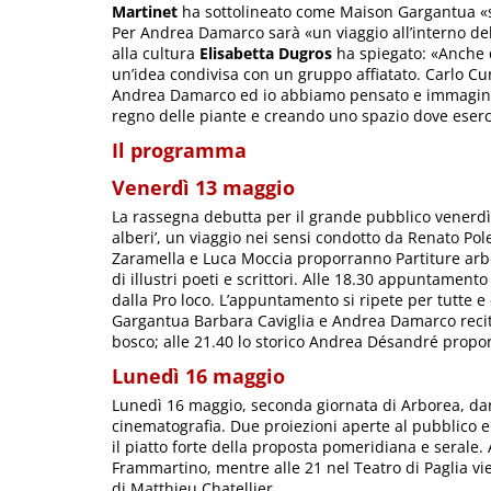
Martinet
ha sottolineato come Maison Gargantua «st
Per Andrea Damarco sarà «un viaggio all’interno del 
alla cultura
Elisabetta Dugros
ha spiegato: «Anche 
un’idea condivisa con un gruppo affiatato. Carlo Cu
Andrea Damarco ed io abbiamo pensato e immaginato 
regno delle piante e creando uno spazio dove eserci
Il programma
Venerdì 13 maggio
La rassegna debutta per il grande pubblico venerdì
alberi’, un viaggio nei sensi condotto da Renato Pol
Zaramella e Luca Moccia proporranno Partiture arbo
di illustri poeti e scrittori. Alle 18.30 appuntamento co
dalla Pro loco. L’appuntamento si ripete per tutte e 
Gargantua Barbara Caviglia e Andrea Damarco recite
bosco; alle 21.40 lo storico Andrea Désandré proporr
Lunedì 16 maggio
Lunedì 16 maggio, seconda giornata di Arborea, dar
cinematografia. Due proiezioni aperte al pubblico e
il piatto forte della proposta pomeridiana e serale.
Frammartino, mentre alle 21 nel Teatro di Paglia vien
di Matthieu Chatellier.