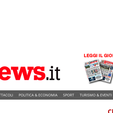
TTACOLI
POLITICA & ECONOMIA
SPORT
TURISMO & EVENTI
C