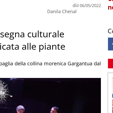
di
il
06/05/2022
n
Danila Chenal
C
ssegna culturale
cata alle piante
paglia della collina morenica Gargantua dal