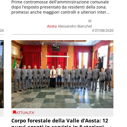
Prime contromosse dell'amministrazione comunale
dopo l'esposto presentato da residenti della zona;
promessi anche maggiori controlli e ulteriori inter...
di
Aosta
Alessandro Bianchet
026
il 07/08/2026
ATTUALITA'
Corpo forestale della Valle d’Aosta: 12
nuovi agenti in servizio in 8 stazioni