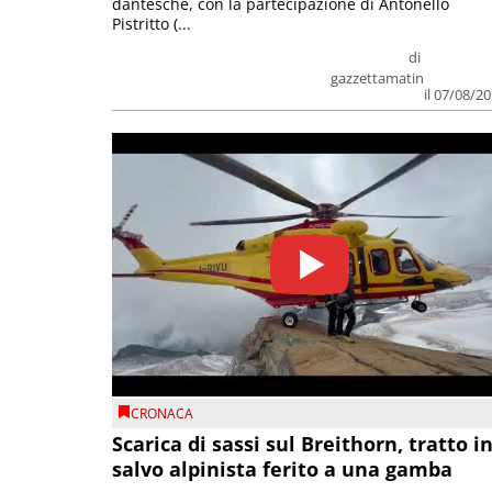
dantesche, con la partecipazione di Antonello
Pistritto (...
di
gazzettamatin
il 07/08/2
CRONACA
Scarica di sassi sul Breithorn, tratto i
salvo alpinista ferito a una gamba