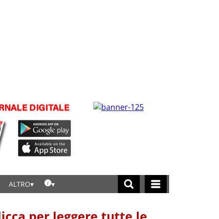
ALTRO
licca per leggere tutte le