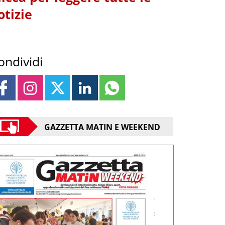
otizie
ondividi
GAZZETTA MATIN E WEEKEND