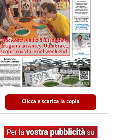
Clicca e scarica la copia