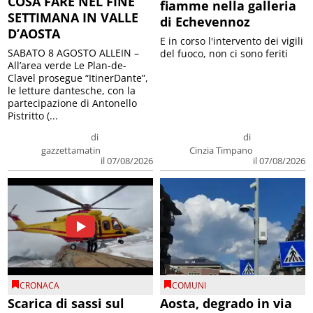
COSA FARE NEL FINE
fiamme nella galleria
SETTIMANA IN VALLE
di Echevennoz
D’AOSTA
E in corso l'intervento dei vigili
SABATO 8 AGOSTO ALLEIN –
del fuoco, non ci sono feriti
All’area verde Le Plan-de-
Clavel prosegue “ItinerDante”,
le letture dantesche, con la
partecipazione di Antonello
Pistritto (...
di
di
gazzettamatin
Cinzia Timpano
il 07/08/2026
il 07/08/2026
CRONACA
COMUNI
Scarica di sassi sul
Aosta, degrado in via