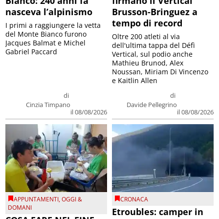
Bianco: 240 anni fa
firmano il Vertical
nasceva l’alpinismo
Brusson-Bringuez a
tempo di record
I primi a raggiungere la vetta
del Monte Bianco furono
Oltre 200 atleti al via
Jacques Balmat e Michel
dell'ultima tappa del Défì
Gabriel Paccard
Vertical, sul podio anche
Mathieu Brunod, Alex
Noussan, Miriam Di Vincenzo
e Kaitlin Allen
di
di
Cinzia Timpano
Davide Pellegrino
il 08/08/2026
il 08/08/2026
APPUNTAMENTI
,
OGGI &
CRONACA
DOMANI
Etroubles: camper in