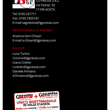
LG PRESSE S.R.L.
via Festaz, 52
11100 AOSTA
Tel: 0165.231711
Fax: 0165.1820141
E-mail
segreteria@lgpresse.com
RESPONSABILE DI AGENZIA
Arianna Gori Chisari
E-mail
a.chisari@lgpresse.com
Account
Luca Torino
l.torino@lgpresse.com
Ivana Cretier
i.cretier@lgpresse.com
Daniele Fimiano
d.fimiano@lgpresse.com