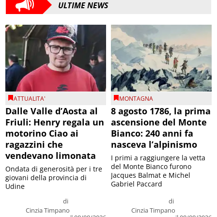
ULTIME NEWS
ATTUALITA'
MONTAGNA
Dalle Valle d’Aosta al
8 agosto 1786, la prima
Friuli: Henry regala un
ascensione del Monte
motorino Ciao ai
Bianco: 240 anni fa
ragazzini che
nasceva l’alpinismo
vendevano limonata
I primi a raggiungere la vetta
del Monte Bianco furono
Ondata di generosità per i tre
Jacques Balmat e Michel
giovani della provincia di
Gabriel Paccard
Udine
di
di
Cinzia Timpano
Cinzia Timpano