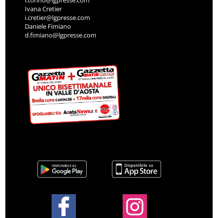
l.torino@lgpresse.com
Ivana Cretier
i.cretier@lgpresse.com
Daniele Fimiano
d.fimiano@lgpresse.com