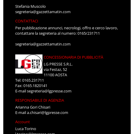
Stefania Muscolo
segreteria@gazzettamatin.com
CONTATTACI
Per pubblicazione annunci, necrologi, offro e cerco lavoro,
contattare la segreteria al numero: 0165/231711
segreteria@gazzettamatin.com
CONCESSIONARIA DI PUBBLICITÀ
LG PRESSE S.R.L.
via Festaz, 52
11100 AOSTA
Tel: 0165.231711
Fax: 0165.1820141
E-mail
segreteria@lgpresse.com
RESPONSABILE DI AGENZIA
Arianna Gori Chisari
E-mail
a.chisari@lgpresse.com
Account
Luca Torino