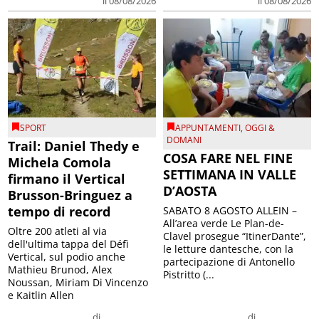
il 08/08/2026
il 08/08/2026
SPORT
APPUNTAMENTI
,
OGGI &
DOMANI
Trail: Daniel Thedy e
COSA FARE NEL FINE
Michela Comola
SETTIMANA IN VALLE
firmano il Vertical
D’AOSTA
Brusson-Bringuez a
tempo di record
SABATO 8 AGOSTO ALLEIN –
All’area verde Le Plan-de-
Oltre 200 atleti al via
Clavel prosegue “ItinerDante”,
dell'ultima tappa del Défì
le letture dantesche, con la
Vertical, sul podio anche
partecipazione di Antonello
Mathieu Brunod, Alex
Pistritto (...
Noussan, Miriam Di Vincenzo
e Kaitlin Allen
di
di