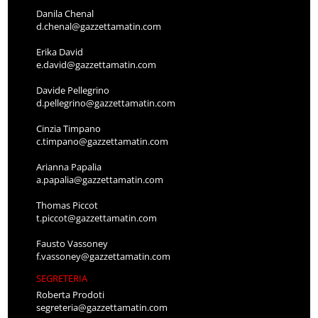
Danila Chenal
d.chenal@gazzettamatin.com
Erika David
e.david@gazzettamatin.com
Davide Pellegrino
d.pellegrino@gazzettamatin.com
Cinzia Timpano
c.timpano@gazzettamatin.com
Arianna Papalia
a.papalia@gazzettamatin.com
Thomas Piccot
t.piccot@gazzettamatin.com
Fausto Vassoney
f.vassoney@gazzettamatin.com
SEGRETERIA
Roberta Prodoti
segreteria@gazzettamatin.com