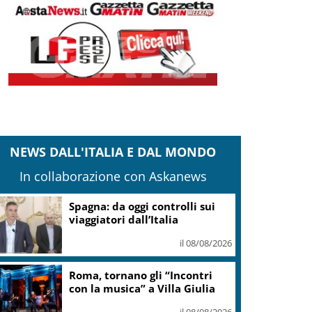
NEWS DALL'ITALIA E DAL MONDO
In collaborazione con Askanews
anteghetta, Garavaglia: Stop a impianto
ittoria del territorio
il 08/08/2026
Adyen e GetYourGuide: 15
anni di innovazione per le
esperienze di viaggio