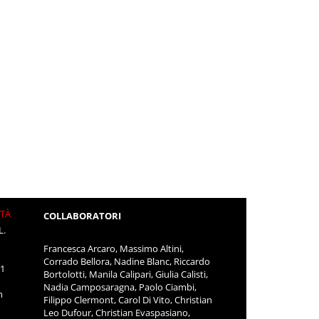
ITÀ
COLLABORATORI
L.
Francesca Arcaro, Massimo Altini,
Corrado Bellora, Nadine Blanc, Riccardo
11
Bortolotti, Manila Calipari, Giulia Calisti,
Nadia Camposaragna, Paolo Ciambi,
m
Filippo Clermont, Carol Di Vito, Christian
Leo Dufour, Christian Evaspasiano,