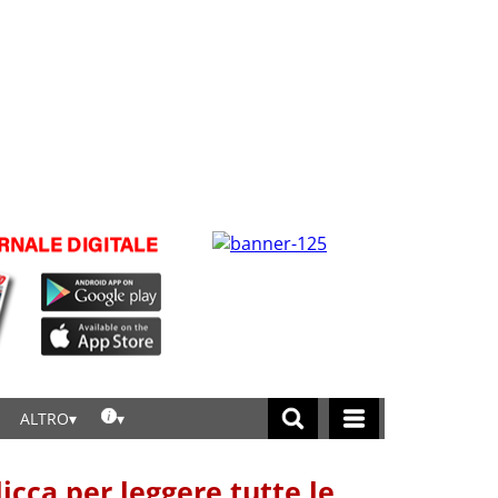
ALTRO
licca per leggere tutte le