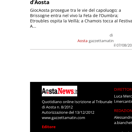
d’Aosta
GiocAosta prosegue tra le vie del capoluogo; a
Brissogne entra nel vivo la Feta de l’Oumbra;
Etroubles ospita la Veillà; a Chamois tocca al Festiva
A...
di
Aosta
gazzettamatin
il 07/08/2
DIRETTOR
Luca Merc
l.mercant
Quotidiano online Iscrizione al Tribunale
di Aosta n. 8/2012
REDAZIO
Autorizzazione del 13/12/2012
Alessandr
www.gazzettamatin.com
a.bianche
Editore