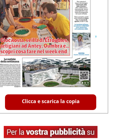
Clicca e scarica la copia