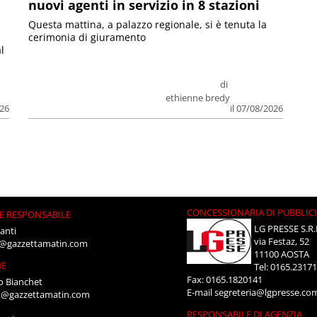
nuovi agenti in servizio in 8 stazioni
Questa mattina, a palazzo regionale, si è tenuta la
cerimonia di giuramento
l
di
ethienne bredy
026
il 07/08/2026
CONCESSIONARIA DI PUBBLIC
E RESPONSABILE
LG PRESSE S.R.
anti
via Festaz, 52
i@gazzettamatin.com
11100 AOSTA
NE
Tel: 0165.2317
Fax: 0165.1820141
o Bianchet
E-mail
segreteria@lgpresse.co
t@gazzettamatin.com
RESPONSABILE DI AGENZIA