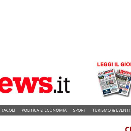
TTACOLI
POLITICA & ECONOMIA
SPORT
TURISMO & EVENTI
C