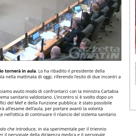
rio tornerà in aula
. Lo ha ribadito il presidente della
a nella mattinata di oggi, riferendo l’esito di due incontri a
biamo avuto modo di confrontarci con la ministra Cartabia
stema sanitario valdostano. L’incontro si è svolto dopo un
ffici del Mef e della Funzione pubblica: è stato possibile
à all’esame dell’aula, per portare avanti la volontà
 nell’ottica di continuare il rilancio del sistema sanitario
icolo che introduce, in via sperimentale per il triennio
er il personale della dirigenza medica e il personale