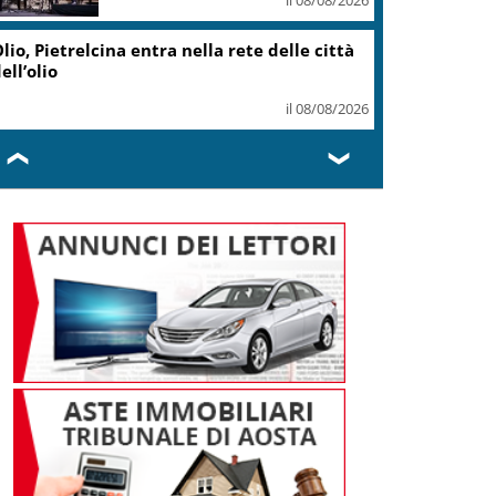
il 07/08/2026
Caretta caretta, circa 280 nidi
individuati in Italia dopo
record 2025
il 07/08/2026
❮
❯