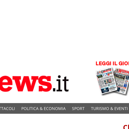
TTACOLI
POLITICA & ECONOMIA
SPORT
TURISMO & EVENTI
C