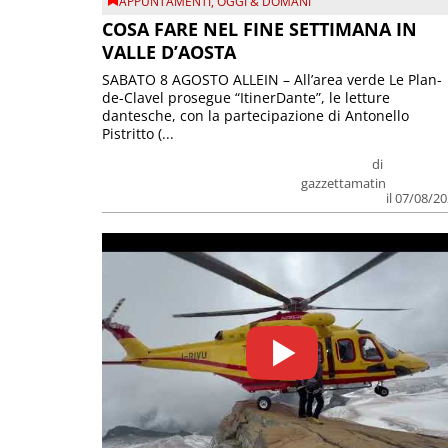
APPUNTAMENTI
,
OGGI & DOMANI
COSA FARE NEL FINE SETTIMANA IN
VALLE D’AOSTA
SABATO 8 AGOSTO ALLEIN – All’area verde Le Plan-
de-Clavel prosegue “ItinerDante”, le letture
dantesche, con la partecipazione di Antonello
Pistritto (...
di
gazzettamatin
il 07/08/2