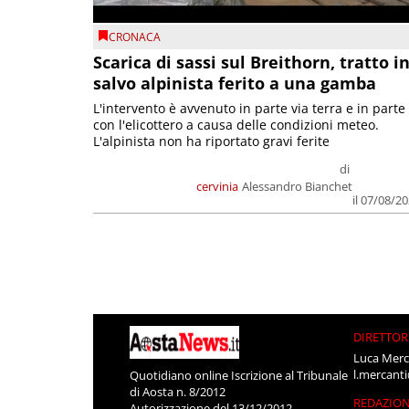
CRONACA
Scarica di sassi sul Breithorn, tratto i
salvo alpinista ferito a una gamba
L'intervento è avvenuto in parte via terra e in parte
con l'elicottero a causa delle condizioni meteo.
L'alpinista non ha riportato gravi ferite
di
cervinia
Alessandro Bianchet
il 07/08/2
DIRETTOR
Luca Merc
l.mercant
Quotidiano online Iscrizione al Tribunale
di Aosta n. 8/2012
REDAZIO
Autorizzazione del 13/12/2012