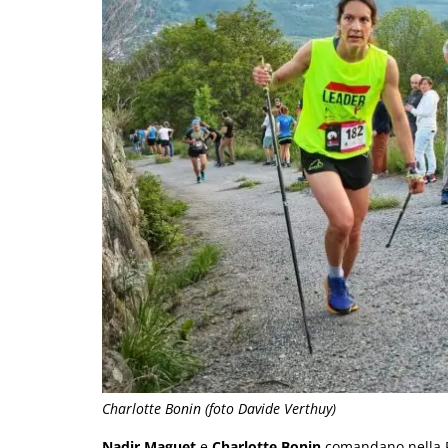
Charlotte Bonin (foto Davide Verthuy)
Nadir Maguet
e
Charlotte Bonin
comandano nella Po