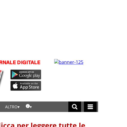
ALTRO
licca per leggere tutte le