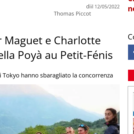
di
il
12/05/2022
n
Thomas Piccot
C
ir Maguet e Charlotte
la Poyà au Petit-Fénis
 di Tokyo hanno sbaragliato la concorrenza