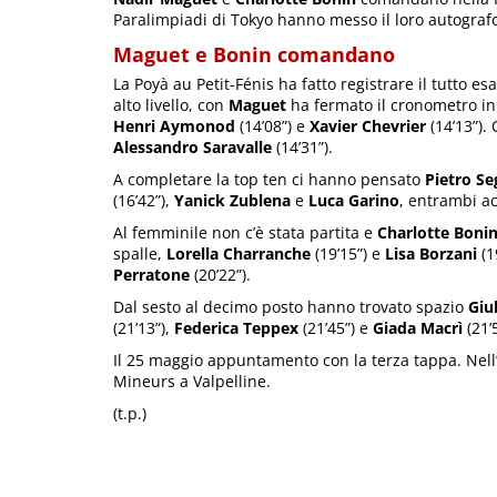
Paralimpiadi di Tokyo hanno messo il loro autografo
Maguet e Bonin comandano
La Poyà au Petit-Fénis ha fatto registrare il tutto es
alto livello, con
Maguet
ha fermato il cronometro in 
Henri Aymonod
(14’08”) e
Xavier Chevrier
(14’13”).
Alessandro Saravalle
(14’31”).
A completare la top ten ci hanno pensato
Pietro Se
(16’42”),
Yanick Zublena
e
Luca Garino
, entrambi ac
Al femminile non c’è stata partita e
Charlotte Boni
spalle,
Lorella Charranche
(19’15”) e
Lisa Borzani
(1
Perratone
(20’22”).
Dal sesto al decimo posto hanno trovato spazio
Giu
(21’13”),
Federica Teppex
(21’45”) e
Giada Macrì
(21’5
Il 25 maggio appuntamento con la terza tappa. Nel
Mineurs a Valpelline.
(t.p.)