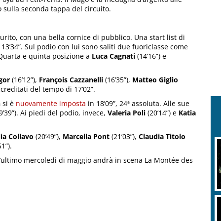
 sulla seconda tappa del circuito.
aurito, con una bella cornice di pubblico. Una start list di
13’34”. Sul podio con lui sono saliti due fuoriclasse come
 Quarta e quinta posizione a
Luca Cagnati
(14’16”) e
gor
(16’12”),
François Cazzanelli
(16’35”),
Matteo Giglio
creditati del tempo di 17’02”.
n
si è
nuovamente imposta
in 18’09”, 24ª assoluta. Alle sue
9’39”). Ai piedi del podio, invece,
Valeria Poli
(20’14”) e
Katia
lia Collavo
(20’49”),
Marcella Pont
(21’03”),
Claudia Titolo
1”).
l’ultimo mercoledì di maggio andrà in scena La Montée des