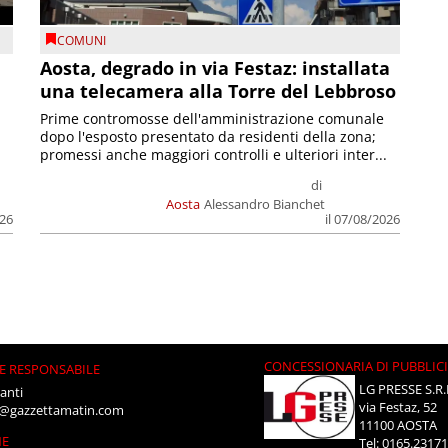
COMUNI
n
Aosta, degrado in via Festaz: installata
una telecamera alla Torre del Lebbroso
Prime contromosse dell'amministrazione comunale
dopo l'esposto presentato da residenti della zona;
promessi anche maggiori controlli e ulteriori inter...
di
Aosta
Alessandro Bianchet
026
il 07/08/2026
CONCESSIONARIA DI PUBBLIC
E RESPONSABILE
LG PRESSE S.R.
anti
via Festaz, 52
i@gazzettamatin.com
11100 AOSTA
NE
Tel: 0165.2317