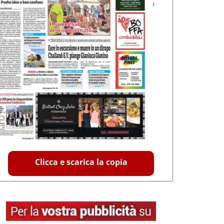
Clicca e scarica la copia