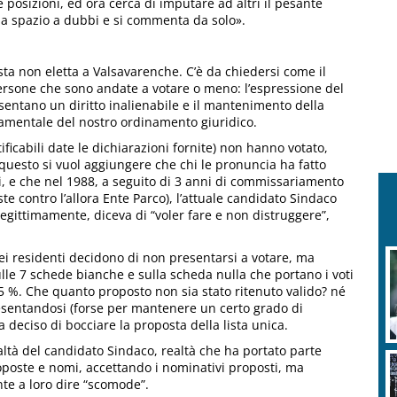
 posizioni, ed ora cerca di imputare ad altri il pesante
scia spazio a dubbi e si commenta da solo».
ista non eletta a Valsavarenche. C’è da chiedersi come il
ersone che sono andate a votare o meno: l’espressione del
entano un diritto inalienabile e il mantenimento della
amentale del nostro ordinamento giuridico.
ficabili date le dichiarazioni fornite) non hanno votato,
questo si vuol aggiungere che chi le pronuncia ha fatto
ni, e che nel 1988, a seguito di 3 anni di commissariamento
e contro l’allora Ente Parco), l’attuale candidato Sindaco
legittimamente, diceva di “voler fare e non distruggere”,
dei residenti decidono di non presentarsi a votare, ma
lle 7 schede bianche e sulla scheda nulla che portano i voti
75 %. Che quanto proposto non sia stato ritenuto valido? né
presentandosi (forse per mantenere un certo grado di
 deciso di bocciare la proposta della lista unica.
ealtà del candidato Sindaco, realtà che ha portato parte
roposte e nomi, accettando i nominativi proposti, ma
te a loro dire “scomode”.