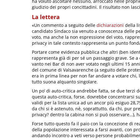
ha voluto ascoltare nessuno, arroccato nelle proprie
giudizio dei propri concittadini. Il risultato non la
La lettera
«Un commento a seguito delle
dichiarazioni
della l
candidato Sindaco sia venuto a conoscenza delle p
voto, ma anche la non espressione del voto, rappres
privacy in tale contesto rappresenta un punto fond
Portare come evidenza pubblica che altri (ben identi
rappresenta già di per sé un passaggio grave. Se a 
vanto nei Bar di non aver votato negli ultimi 15 an
del comune di Valsavarenche (a seguito delle protest
era in prima linea per non far andare a votare chi, 
tutto suona alquanto singolare.
Un po’ di auto-critica andrebbe fatta, se due terzi 
questa auto-critica, forse, dovrebbe concentrarsi su
validi per la lista unica ad un ancor più esiguo 28,
da chi si è astenuto, né, soprattutto, da chi, pur 
privacy? dentro la cabina non si può osservare…), ha
Forse tutto questo fa il paio con la concezione di r
della popolazione interessata a farsi avanti, con p
andando incontro a veti verso persone probabilmen