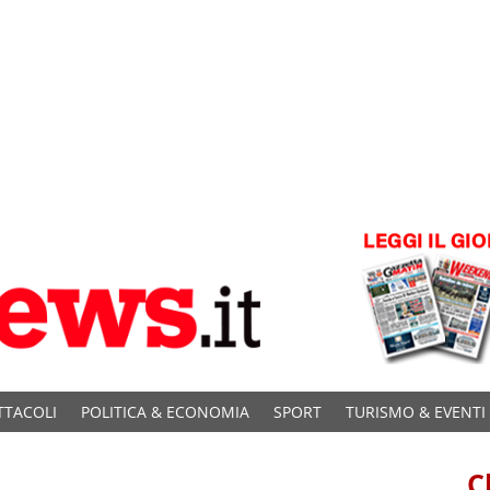
TTACOLI
POLITICA & ECONOMIA
SPORT
TURISMO & EVENTI
C