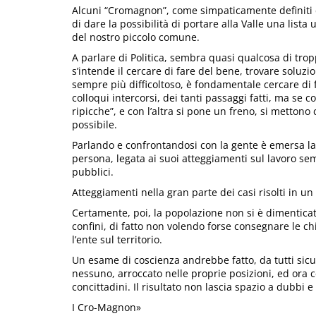
Alcuni “Cromagnon”, come simpaticamente definiti 
di dare la possibilità di portare alla Valle una list
del nostro piccolo comune.
A parlare di Politica, sembra quasi qualcosa di trop
s’intende il cercare di fare del bene, trovare solu
sempre più difficoltoso, è fondamentale cercare di fo
colloqui intercorsi, dei tanti passaggi fatti, ma se 
ripicche”, e con l’altra si pone un freno, si mettono
possibile.
Parlando e confrontandosi con la gente è emersa la
persona, legata ai suoi atteggiamenti sul lavoro semp
pubblici.
Atteggiamenti nella gran parte dei casi risolti in un
Certamente, poi, la popolazione non si è dimenticata 
confini, di fatto non volendo forse consegnare le c
l’ente sul territorio.
Un esame di coscienza andrebbe fatto, da tutti sic
nessuno, arroccato nelle proprie posizioni, ed ora c
concittadini. Il risultato non lascia spazio a dubbi 
I Cro-Magnon»