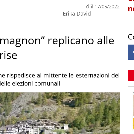
di
il
17/05/2022
n
Erika David
C
omagnon” replicano alle
rise
e rispedisce al mittente le esternazioni del
delle elezioni comunali