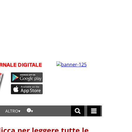
ALTRO
licca per leggere tutte le