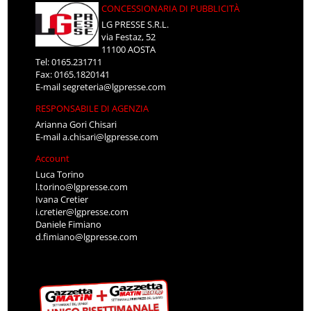
CONCESSIONARIA DI PUBBLICITÀ
LG PRESSE S.R.L.
via Festaz, 52
11100 AOSTA
Tel: 0165.231711
Fax: 0165.1820141
E-mail
segreteria@lgpresse.com
RESPONSABILE DI AGENZIA
Arianna Gori Chisari
E-mail
a.chisari@lgpresse.com
Account
Luca Torino
l.torino@lgpresse.com
Ivana Cretier
i.cretier@lgpresse.com
Daniele Fimiano
d.fimiano@lgpresse.com