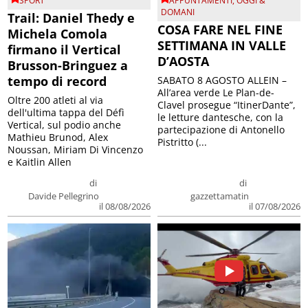
SPORT
APPUNTAMENTI
,
OGGI &
DOMANI
Trail: Daniel Thedy e
COSA FARE NEL FINE
Michela Comola
SETTIMANA IN VALLE
firmano il Vertical
D’AOSTA
Brusson-Bringuez a
tempo di record
SABATO 8 AGOSTO ALLEIN –
All’area verde Le Plan-de-
Oltre 200 atleti al via
Clavel prosegue “ItinerDante”,
dell'ultima tappa del Défì
le letture dantesche, con la
Vertical, sul podio anche
partecipazione di Antonello
Mathieu Brunod, Alex
Pistritto (...
Noussan, Miriam Di Vincenzo
e Kaitlin Allen
di
di
Davide Pellegrino
gazzettamatin
il 08/08/2026
il 07/08/2026