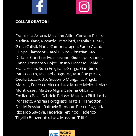
COLLABORATORI
Francesca Arcaro, Massimo Altini, Corrado Bellora,
Nadine Blanc, Riccardo Bortolotti, Manila Calipari,
Giulia Calisti, Nadia Camposaragna, Paolo Ciambi,
Filippo Clermont, Carol Di Vito, Christian Leo
Dufour, Christian Evaspasiano, Giuseppe Farinella,
Enrico Formento Dojot, Bruno Fracasso, Fabio
Francesconi, Sofia Fregnani, Giorgia Gambino,
Paolo Gatto, Michael Ghignone, Marlène Jorrioz,
Cecilia Lazzarotto, Giacomo Mangano, Angela
Marrelli, Federico Mecca, Luca Mauro Melloni, Marc
Montrosset, Matteo Nigra, Sabrina Olibano,
Emiliano Pala, Gabriele Peloso, Maurizio Pitti, Loris
Ponsetto, Andrea Portigliatti, Mattia Pramotton,
Deniel Pession, Raffaele Romano, Enrico Ruggeri,
Riccardo Savoye, Federica Tercinod, Federico
Tigellio Benvenuto, Luca Massimo Trifilò