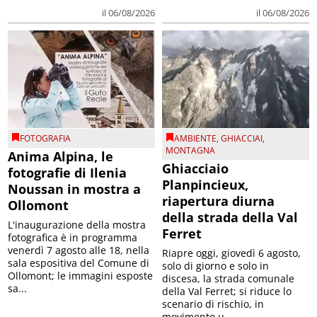
il 06/08/2026
il 06/08/2026
FOTOGRAFIA
AMBIENTE
,
GHIACCIAI
,
MONTAGNA
Anima Alpina, le
Ghiacciaio
fotografie di Ilenia
Planpincieux,
Noussan in mostra a
riapertura diurna
Ollomont
della strada della Val
L'inaugurazione della mostra
Ferret
fotografica è in programma
venerdì 7 agosto alle 18, nella
Riapre oggi, giovedì 6 agosto,
sala espositiva del Comune di
solo di giorno e solo in
Ollomont; le immagini esposte
discesa, la strada comunale
sa...
della Val Ferret; si riduce lo
scenario di rischio, in
movimento u...