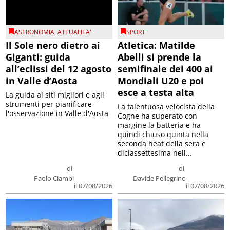
ASTRONOMIA
,
ATTUALITA'
SPORT
Il Sole nero dietro ai
Atletica: Matilde
Giganti: guida
Abelli si prende la
all’eclissi del 12 agosto
semifinale dei 400 ai
in Valle d’Aosta
Mondiali U20 e poi
esce a testa alta
La guida ai siti migliori e agli
strumenti per pianificare
La talentuosa velocista della
l'osservazione in Valle d'Aosta
Cogne ha superato con
margine la batteria e ha
quindi chiuso quinta nella
seconda heat della sera e
diciassettesima nell...
di
di
Paolo Ciambi
Davide Pellegrino
il 07/08/2026
il 07/08/2026