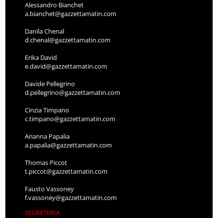
Alessandro Bianchet
a.bianchet@gazzettamatin.com
Danila Chenal
d.chenal@gazzettamatin.com
Erika David
e.david@gazzettamatin.com
Davide Pellegrino
d.pellegrino@gazzettamatin.com
Cinzia Timpano
c.timpano@gazzettamatin.com
Arianna Papalia
a.papalia@gazzettamatin.com
Thomas Piccot
t.piccot@gazzettamatin.com
Fausto Vassoney
f.vassoney@gazzettamatin.com
SEGRETERIA