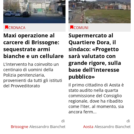
CRONACA
COMUNI
Maxi operazione al
Supermercato al
carcere di Brissogne:
Quartiere Dora, il
sequestrate armi
sindaco: «Progetto
bianche e un cellulare
sarà valutato con
grande rigore, sulla
L'intervento ha coinvolto un
base dell’interesse
centinaio di uomini della
Polizia penitenziaria,
pubblico»
provenienti da tutti gli istituti
Il primo cittadino di Aosta è
del Provveditorato
stato audito nella quarta
commissione del Consiglio
regionale, dove ha ribadito
come l'iter, al momento, sia
ancora ferm...
di
di
Brissogne
Alessandro Bianchet
Aosta
Alessandro Bianchet