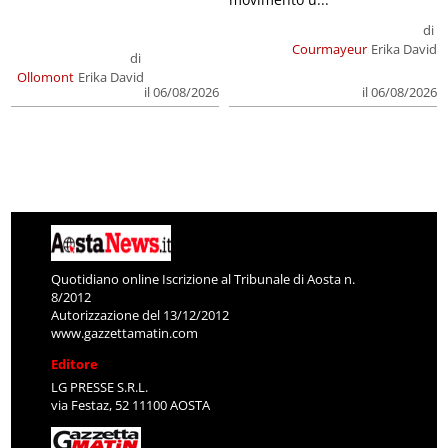
di
Courmayeur
Erika David
di
Ollomont
Erika David
il 06/08/2026
il 06/08/2026
Quotidiano online Iscrizione al Tribunale di Aosta n.
8/2012
Autorizzazione del 13/12/2012
www.gazzettamatin.com
Editore
LG PRESSE S.R.L.
via Festaz, 52 11100 AOSTA